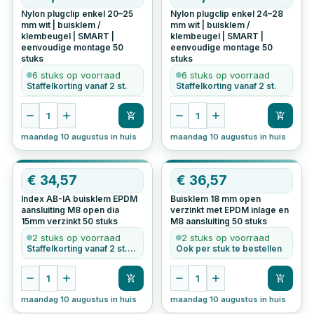
Nylon plugclip enkel 20–25
Nylon plugclip enkel 24–28
mm wit | buisklem /
mm wit | buisklem /
klembeugel | SMART |
klembeugel | SMART |
eenvoudige montage
50
eenvoudige montage
50
stuks
stuks
6 stuks op voorraad
6 stuks op voorraad
Staffelkorting vanaf 2 st.
Staffelkorting vanaf 2 st.
1
1
maandag 10 augustus in huis
maandag 10 augustus in huis
€
34,57
€
36,57
Index AB-IA buisklem EPDM
Buisklem 18 mm open
aansluiting M8 open dia
verzinkt met EPDM inlage en
15mm verzinkt
50
stuks
M8 aansluiting
50
stuks
2 stuks op voorraad
2 stuks op voorraad
Staffelkorting vanaf 2 st. • Ook per stuk te bestellen
Ook per stuk te bestellen
1
1
maandag 10 augustus in huis
maandag 10 augustus in huis