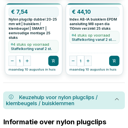
€
7,54
€
44,10
Nylon plugclip dubbel 20-25
Index AB-IA buisklem EPDM
mm wit | buisklem /
aansluiting M8 open dia
klembeugel | SMART |
110mm verzinkt
25
stuks
eenvoudige montage
25
4 stuks op voorraad
stuks
Staffelkorting vanaf 2 st. • Ook per stuk te bestellen
4 stuks op voorraad
Staffelkorting vanaf 2 st.
1
1
maandag 10 augustus in huis
maandag 10 augustus in huis
Keuzehulp voor
nylon plugclips /
klembeugels / buisklemmen
Informatie over nylon plugclips