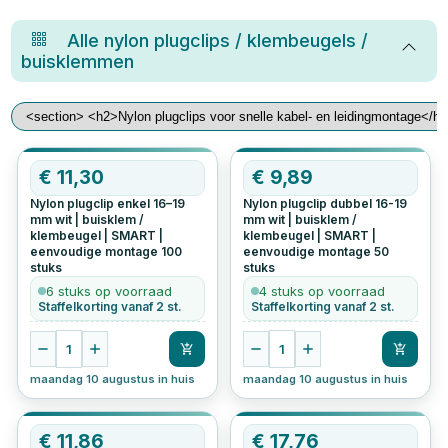
Alle
nylon plugclips / klembeugels /
buisklemmen
€
11,30
€
9,89
Nylon plugclip enkel 16–19
Nylon plugclip dubbel 16-19
mm wit | buisklem /
mm wit | buisklem /
klembeugel | SMART |
klembeugel | SMART |
eenvoudige montage
100
eenvoudige montage
50
stuks
stuks
6 stuks op voorraad
4 stuks op voorraad
Staffelkorting vanaf 2 st.
Staffelkorting vanaf 2 st.
1
1
maandag 10 augustus in huis
maandag 10 augustus in huis
€
11,86
€
17,76