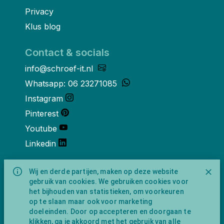
Privacy
Klus blog
Contact & socials
info@schroef-it.nl
Whatsapp: 06 23271085
Instagram
Pinterest
Youtube
Linkedin
Over ons
Wij en derde partijen, maken op deze website
gebruik van cookies. We gebruiken cookies voor
Schroef-it is een handelsnaam van
het bijhouden van statistieken, om voorkeuren
NewFeather B.V. geregisteerd onder KVK
op te slaan maar ook voor marketing
nummer 91702593 met BTW-
doeleinden. Door op accepteren en doorgaan te
identificatienummer NL865743009B01.
klikken, ga je akkoord met het gebruik van alle