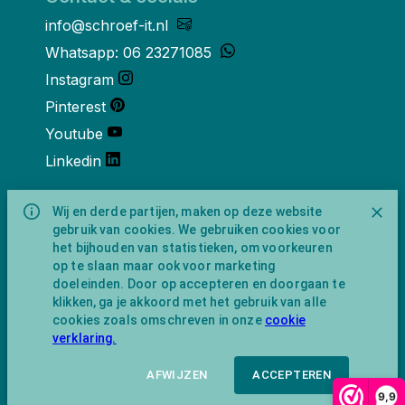
info@schroef-it.nl
Whatsapp: 06 23271085
Instagram
Pinterest
Youtube
Linkedin
Over ons
Wij en derde partijen, maken op deze website
gebruik van cookies. We gebruiken cookies voor
Schroef-it is een handelsnaam van
het bijhouden van statistieken, om voorkeuren
NewFeather B.V. geregisteerd onder KVK
op te slaan maar ook voor marketing
nummer 91702593 met BTW-
doeleinden. Door op accepteren en doorgaan te
identificatienummer NL865743009B01.
klikken, ga je akkoord met het gebruik van alle
Postadres Amsterdamseweg 91 1422 AC
cookies zoals omschreven in onze
cookie
Uithoorn (geen bezoekadres).
verklaring.
AFWIJZEN
ACCEPTEREN
9,9