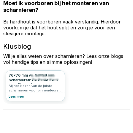
Moet ik voorboren bij het monteren van
scharnieren?
Bij hardhout is voorboren vaak verstandig. Hierdoor
voorkom je dat het hout splijt en zorg je voor een
stevigere montage.
Klusblog
Wil je alles weten over
scharnieren
? Lees onze blogs
vol handige tips en slimme oplossingen!
76x76 mm vs. 89x89 mm
1328
5.0
Scharnieren: De Beste Keuze
voor Binnendeuren
Bij het kiezen van de juiste
scharnieren voor binnendeuren
is de maat van cruciaal belang.
Lees meer
Twee veel voorkomende maten
zijn 76x76 mm en 89x89 mm
scharnieren. In dit artikel
vergelijken we deze
scharnieren, zodat je de beste
keuze kunt maken voor jouw
project.