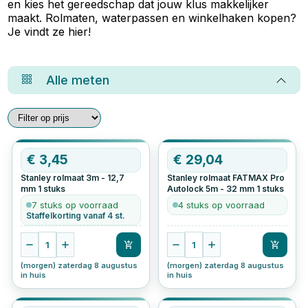
en kies het gereedschap dat jouw klus makkelijker
maakt. Rolmaten, waterpassen en winkelhaken kopen?
Je vindt ze hier!
Alle
meten
€
3,45
OP=OP
€
29,04
Stanley rolmaat 3m - 12,7
Stanley rolmaat FATMAX Pro
mm
1
stuks
Autolock 5m - 32 mm
1
stuks
7 stuks op voorraad
4 stuks op voorraad
Staffelkorting vanaf 4 st.
1
1
(morgen) zaterdag 8 augustus
(morgen) zaterdag 8 augustus
in huis
in huis