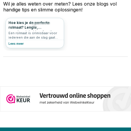
Wil je alles weten over
meten
? Lees onze blogs vol
handige tips en slimme oplossingen!
Hoe kies je de perfecte
445
5.0
rolmaat? Lengte,
nauwkeurigheid en functies
Een rolmaat is onmisbaar voor
uitgelegd
iedereen die aan de slag gaat
met bouw- of klusprojecten.
Lees meer
Maar wat maakt een rolmaat de
beste keuze voor jouw werk?
Hoe verschilt een rolmaat van
een meetlint, en welke functies
moet je overwegen? In dit artikel
beantwoorden we al je vragen
over rolmaten. Of je nu een
rolmaat van 3 meter zoekt voor
kleine klussen of een
professionele rolmaat van 10
meter nodig hebt, wij helpen je
de juiste keuze te maken.