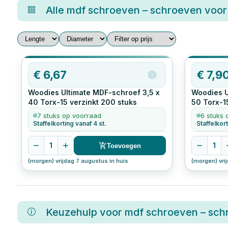
Alle
mdf schroeven – schroeven voor
€
6,67
€
7,9
Woodies Ultimate MDF-schroef 3,5 x
Woodies U
40 Torx-15 verzinkt
200
stuks
50 Torx-1
7 stuks op voorraad
6 stuks 
Staffelkorting vanaf 4 st.
Staffelkort
1
1
Toevoegen
(morgen) vrijdag 7 augustus in huis
(morgen) vri
Keuzehulp voor
mdf schroeven – sch