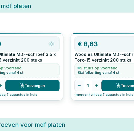
 mdf platen
0
€
8,63
ltimate MDF-schroef 3,5 x
Woodies Ultimate MDF-schr
5 verzinkt
200
stuks
Torx-15 verzinkt
200
stuks
op voorraad
5 stuks op voorraad
ing vanaf 4 st.
Staffelkorting vanaf 4 st.
1
Toevoegen
Toevo
jdag 7 augustus in huis
(morgen) vrijdag 7 augustus in huis
roeven voor mdf platen