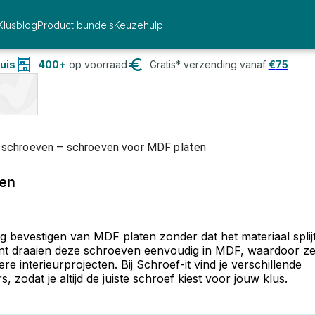
Klusblog
Product bundels
Keuzehulp
uis
400+
op voorraad
Gratis* verzending vanaf
€
75
schroeven – schroeven voor MDF platen
ten
g bevestigen van MDF platen zonder dat het materiaal splijt
unt draaien deze schroeven eenvoudig in MDF, waardoor z
 interieurprojecten. Bij Schroef-it vind je verschillende
zodat je altijd de juiste schroef kiest voor jouw klus.