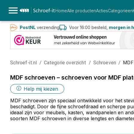
Home
Alle producten
Acties
Categorieen
PostNL
verzending
Voor 16:00 besteld,
morgen in h
Schroef-it.nl
/
Categorie overzicht
/
Schroeven
/
MDF 
MDF schroeven – schroeven voor MDF pla
Help mij kiezen
MDF schroeven zijn speciaal ontwikkeld voor het stevi
beschadigt. Door de fijne schroefdraad en scherpe p
ideaal zijn voor meubels, kasten, wandpanelen en andere
soorten MDF schroeven in diverse lengtes en diameters, 