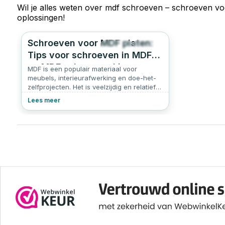
Wil je alles weten over
mdf schroeven – schroeven vo
oplossingen!
Schroeven voor MDF platen:
2820
4.8
Tips voor schroeven in MDF
en MDF schroeven kiezen
MDF is een populair materiaal voor
meubels, interieurafwerking en doe-het-
zelfprojecten. Het is veelzijdig en relatief
eenvoudig te bewerken. Echter, werken
Lees meer
met MDF vereist de juiste technieken en
vooral de juiste schroeven voor MDF. In dit
artikel lees je alles over het kiezen van de
juiste MDF schroeven.