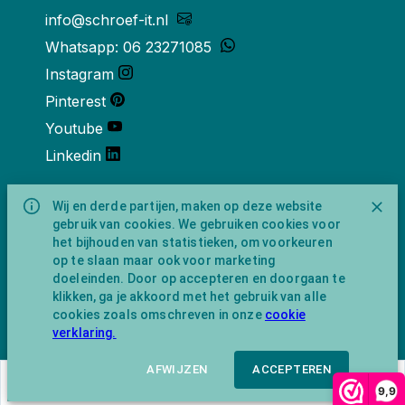
info@schroef-it.nl
Whatsapp: 06 23271085
Instagram
Pinterest
Youtube
Linkedin
Over ons
Wij en derde partijen, maken op deze website
gebruik van cookies. We gebruiken cookies voor
Schroef-it is een handelsnaam van
het bijhouden van statistieken, om voorkeuren
NewFeather B.V. geregisteerd onder KVK
op te slaan maar ook voor marketing
nummer 91702593 met BTW-
doeleinden. Door op accepteren en doorgaan te
identificatienummer NL865743009B01.
klikken, ga je akkoord met het gebruik van alle
Postadres Amsterdamseweg 91 1422 AC
cookies zoals omschreven in onze
cookie
Uithoorn (geen bezoekadres).
verklaring.
AFWIJZEN
ACCEPTEREN
€
20,32
In winkelwagen
9,9