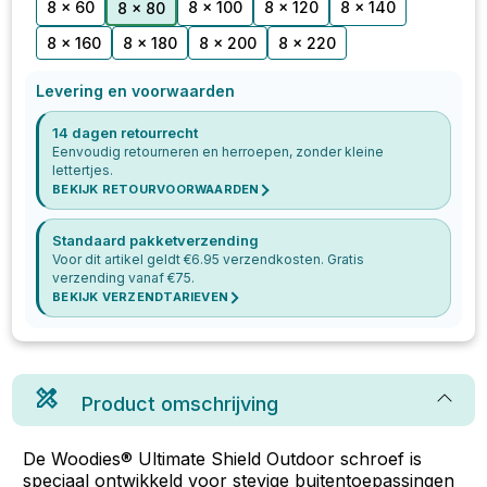
8 x 60
8 x 100
8 x 120
8 x 140
8 x 80
8 x 160
8 x 180
8 x 200
8 x 220
Levering en voorwaarden
14 dagen retourrecht
Eenvoudig retourneren en herroepen, zonder kleine
lettertjes.
BEKIJK RETOURVOORWAARDEN
Standaard pakketverzending
Voor dit artikel geldt €
6.95
verzendkosten. Gratis
verzending vanaf €
75
.
BEKIJK VERZENDTARIEVEN
Product omschrijving
De Woodies® Ultimate Shield Outdoor schroef is
speciaal ontwikkeld voor stevige buitentoepassingen