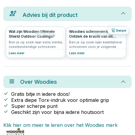
Advies bij dit product
Swipe
Wat zijn Woodies Ultimate
Woodies schroeven kopen?
112
5.0
206
4.9
Shield Outdoor Coatings?
Ontdek de kracht van dit
innovatieve merk
Ben je op zoek naar extra sterke,
Ben je op zoek naar kwalitatieve
roestbestendige schroeven
schroeven voor je volgende
voor buitengebruik of vochtige
klus? Grote kans dat je dan
Lees meer
Lees meer
omstandigheden? Dan kom je al
uitkomt bij Woodies® Ultimate.
snel uit bij de Woodies Ultimate
Deze innovatieve schroeven zijn
Shield schroeven. Maar wat is
populair bij vakmensen én doe-
de Ultimate Shield eigenlijk?
het-zelvers. In dit artikel lees je
Woodies Ultimate Shield is een
waarom Woodies zo’n slimme
geavanceerde beschermlaag die
keuze is.
Over
Woodies
speciaal ontwikkeld is om
schroeven langdurig te
beschermen tegen roest,
Gratis bitje in iedere doos!
slijtage en beschadiging. Dankzij
Extra diepe Torx-indruk voor optimale grip
deze coating zijn Woodies
Super scherpe punt
schroeven sterker, duurzamer
en betrouwbaarder dan veel
Geschikt zijn voor bijna iedere houtsoort
standaard RVS-alternatieven.
Klik hier om meer te leren over het
Woodies
merk