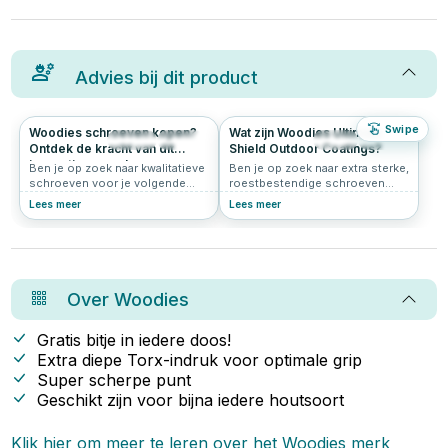
Advies bij dit product
Swipe
Woodies schroeven kopen?
Wat zijn Woodies Ultimate
205
4.9
112
5.0
Ontdek de kracht van dit
Shield Outdoor Coatings?
innovatieve merk
Ben je op zoek naar kwalitatieve
Ben je op zoek naar extra sterke,
schroeven voor je volgende
roestbestendige schroeven
klus? Grote kans dat je dan
voor buitengebruik of vochtige
Lees meer
Lees meer
uitkomt bij Woodies® Ultimate.
omstandigheden? Dan kom je al
Deze innovatieve schroeven zijn
snel uit bij de Woodies Ultimate
populair bij vakmensen én doe-
Shield schroeven. Maar wat is
het-zelvers. In dit artikel lees je
de Ultimate Shield eigenlijk?
waarom Woodies zo’n slimme
Woodies Ultimate Shield is een
keuze is.
geavanceerde beschermlaag die
Over
Woodies
speciaal ontwikkeld is om
schroeven langdurig te
beschermen tegen roest,
Gratis bitje in iedere doos!
slijtage en beschadiging. Dankzij
Extra diepe Torx-indruk voor optimale grip
deze coating zijn Woodies
Super scherpe punt
schroeven sterker, duurzamer
en betrouwbaarder dan veel
Geschikt zijn voor bijna iedere houtsoort
standaard RVS-alternatieven.
Klik hier om meer te leren over het
Woodies
merk