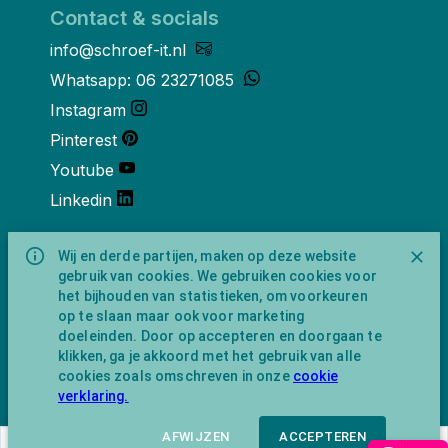
Contact & socials
info@schroef-it.nl
Whatsapp: 06 23271085
Instagram
Pinterest
Youtube
Linkedin
Over ons
Wij en derde partijen, maken op deze website
gebruik van cookies. We gebruiken cookies voor
Schroef-it is een handelsnaam van
het bijhouden van statistieken, om voorkeuren
NewFeather B.V. geregisteerd onder KVK
op te slaan maar ook voor marketing
nummer 91702593 met BTW-
doeleinden. Door op accepteren en doorgaan te
identificatienummer NL865743009B01.
klikken, ga je akkoord met het gebruik van alle
Postadres Amsterdamseweg 91 1422 AC
cookies zoals omschreven in onze
cookie
Uithoorn (geen bezoekadres).
verklaring.
AFWIJZEN
ACCEPTEREN
€
75,60