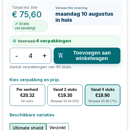
Totaal incl. btw
Verwachte levering
€
75,60
maandag 10 augustus
in huis
🎉 Gratis
verzending!
4
verpakkingen
Voorraad:
Toevoegen aan
-
+
winkelwagen
Aantal verpakkingen van 50 stuks
Kies verpakking en prijs
Per eenheid
Vanaf
2
stuks
Vanaf
4
stuks
€
20.32
€
19.30
€
18.90
50
stuks
Bespaar €
2.04
(
5
%)
Bespaar €
5.68
(
7
%)
Beschikbare variaties
Verzinkt
Ultimate shield