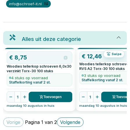
info@schroef-it.nl
Alles uit deze categorie
Swipe
€
12,46
€
8,75
Woodies tellerkop schroeve
Woodies tellerkop schroeven 6,0x30
RVS A2 Torx-30
100
stuks
verzinkt Torx-30
100
stuks
3 stuks op voorraad
4 stuks op voorraad
Staffelkorting vanaf 2 st.
Staffelkorting vanaf 2 st.
1
1
Toevoegen
Toevoe
maandag 10 augustus in huis
maandag 10 augustus in huis
Vorige
Pagina
1
van
2
Volgende