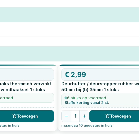
€
2,99
aks thermisch verzinkt
Deurbuffer / deurstopper rubber wit
n windhaakset
1
stuks
50mm bij (b) 35mm
1
stuks
oorraad
6 stuks op voorraad
Staffelkorting vanaf 2 st.
1
Toevoegen
Toevoegen
tus in huis
maandag 10 augustus in huis