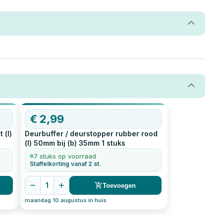
€
2,99
 (l)
Deurbuffer / deurstopper rubber rood
(l) 50mm bij (b) 35mm
1
stuks
7 stuks op voorraad
Staffelkorting vanaf 2 st.
1
Toevoegen
maandag 10 augustus in huis