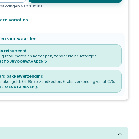
rpakkingen van 1 stuks
are variaties
 en voorwaarden
n retourrecht
g retourneren en herroepen, zonder kleine lettertjes.
 RETOURVOORWAARDEN
ard pakketverzending
artikel geldt €
6.95
verzendkosten. Gratis verzending vanaf €
75
.
 VERZENDTARIEVEN