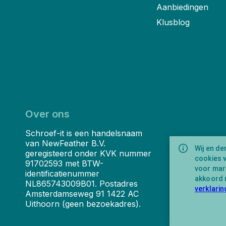
Aanbiedingen
Klusblog
Over ons
Schroef-it is een handelsnaam
van NewFeather B.V.
Wij en de
geregisteerd onder KVK nummer
cookies 
91702593 met BTW-
voor mark
identificatienummer
akkoord 
NL865743009B01. Postadres
verklarin
Amsterdamseweg 91 1422 AC
Uithoorn (geen bezoekadres).