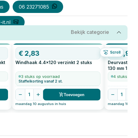
ns
06 23271085
it.nl
Bekijk categorie
€
2,83
€
11,98
Scroll
nkt
Windhaak 4.4x120 verzinkt
2
stuks
Deurvastzette
130 mm
1
stuk
3 stuks op voorraad
4 stuks op v
Staffelkorting vanaf 2 st.
1
1
Toevoegen
maandag 10 augustus in huis
maandag 10 augus