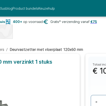
Klusblog
Product bundels
Keuzehulp
uis
400+
op voorraad
Gratis* verzending vanaf
€
75
ers
/
Deurvastzetter met vloerplaat 120x60 mm
0 mm verzinkt
1 stuks
Totaal inc
€
1
-