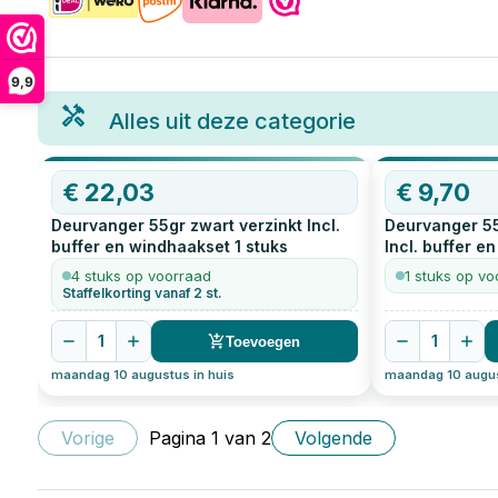
9,9
Alles uit deze categorie
€
22,03
€
9,70
Deurvanger 55gr zwart verzinkt Incl.
Deurvanger 55
buffer en windhaakset
1
stuks
Incl. buffer e
4 stuks op voorraad
1 stuks op vo
Staffelkorting vanaf 2 st.
1
1
Toevoegen
maandag 10 augustus in huis
maandag 10 augus
Vorige
Pagina
1
van
2
Volgende