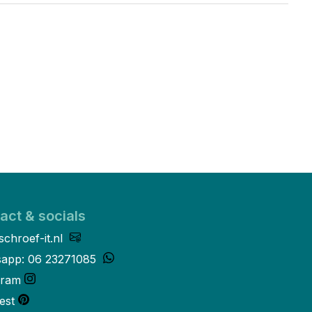
act & socials
schroef-it.nl
app: 06 23271085
gram
est