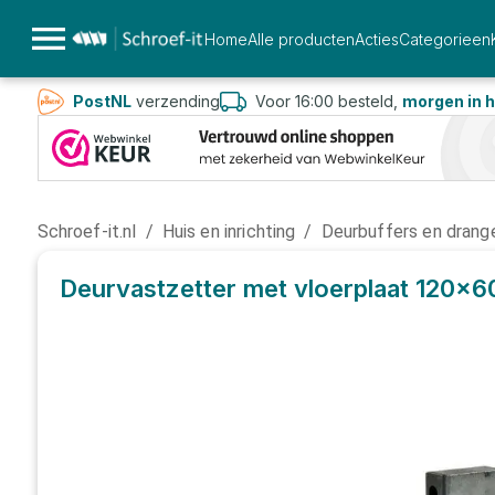
Home
Alle producten
Acties
Categorieen
PostNL
verzending
Voor 16:00 besteld,
morgen in h
Schroef-it.nl
/
Huis en inrichting
/
Deurbuffers en drang
Deurvastzetter met vloerplaat 120x6