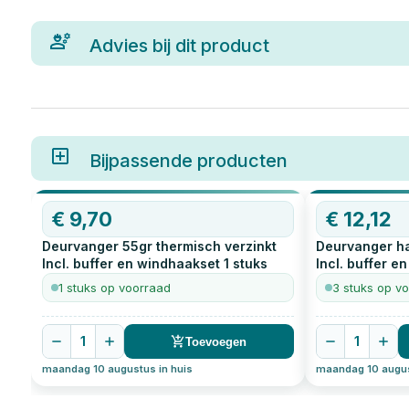
Advies bij dit product
Bijpassende producten
€
9,70
€
12,12
Deurvanger 55gr thermisch verzinkt
Deurvanger ha
Incl. buffer en windhaakset
1
stuks
Incl. buffer e
1 stuks op voorraad
3 stuks op v
1
1
Toevoegen
maandag 10 augustus in huis
maandag 10 augus