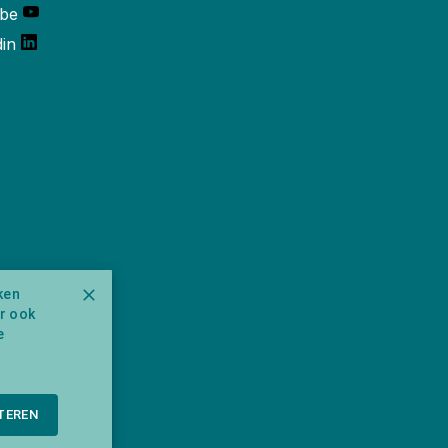
be
din
ken
ar ook
e
TEREN