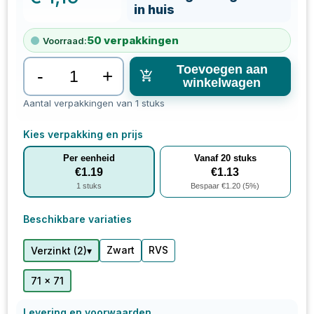
in huis
50
verpakkingen
Voorraad:
Toevoegen aan
-
+
winkelwagen
Aantal verpakkingen van 1 stuks
Kies verpakking en prijs
Per eenheid
Vanaf
20
stuks
€
1.19
€
1.13
1
stuks
Bespaar €
1.20
(
5
%)
Beschikbare variaties
Zwart
RVS
▾
Verzinkt
(
2
)
71 x 71
Levering en voorwaarden