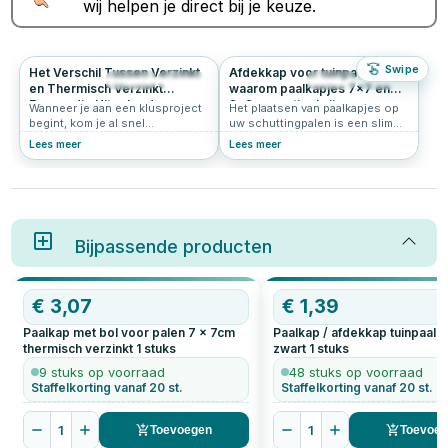
wij helpen je direct bij je keuze.
Swipe
Het Verschil Tussen Verzinkt
Afdekkap voor tuinpaal:
689
4.6
270
4.9
en Thermisch Verzinkt
waarom paalkapjes 7x7 en
Eenvoudig Uitgelegd
9x9 essentieel zijn
Wanneer je aan een klusproject
Het plaatsen van paalkapjes op
begint, kom je al snel
uw schuttingpalen is een slimme
verschillende materialen en
investering in zowel de
Lees meer
Lees meer
technieken tegen. Een
bescherming als de uitstraling
veelvoorkomend begrip in de
van uw tuin. Of u nu kiest voor
wereld van metaalbewerking is
paalkapjes 7x7, paalkapjes 9x9,
"verzinken." Maar wat betekent
of een afdekkap tuinpaal, deze
dit eigenlijk, en wat is het
accessoires bieden praktische
verschil tussen verzinkt en
voordelen en dragen bij aan een
thermisch verzinkt staal? In dit
Bijpassende producten
verzorgde look van uw
artikel lees je daar alles over.
buitenruimte. Hieronder leest u
waarom paalkapjes verzinkt en
andere varianten essentieel zijn
€
3,07
€
1,39
voor uw schutting.
Paalkap met bol voor palen 7 x 7cm
Paalkap / afdekkap tuinpaal 
thermisch verzinkt
1
stuks
zwart
1
stuks
9 stuks op voorraad
48 stuks op voorraad
Staffelkorting vanaf 20 st.
Staffelkorting vanaf 20 st.
1
1
Toevoegen
Toevoe