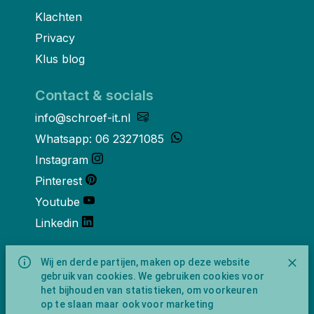
Klachten
Privacy
Klus blog
Contact & socials
info@schroef-it.nl
Whatsapp: 06 23271085
Instagram
Pinterest
Youtube
Linkedin
Over ons
Wij en derde partijen, maken op deze website
gebruik van cookies. We gebruiken cookies voor
Schroef-it is een handelsnaam van
het bijhouden van statistieken, om voorkeuren
NewFeather B.V. geregisteerd onder KVK
op te slaan maar ook voor marketing
nummer 91702593 met BTW-