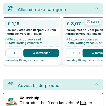
Alles uit deze categorie
Swipe
€
1,19
€
3,07
Paalkap / afdekkap tuinpaal 7 x 7cm
Paalkap met bol voor palen 7
thermisch verzinkt
1
stuks
thermisch verzinkt
1
stuks
50 stuks op voorraad
9 stuks op voorraad
Staffelkorting vanaf 20 st.
Staffelkorting vanaf 20 st.
1
1
Toevoegen
Toevoe
maandag 10 augustus in huis
maandag 10 augustus in huis
Advies bij dit product
Keuzehulp!
Dit product heeft een keuzehulp!
Klik
en