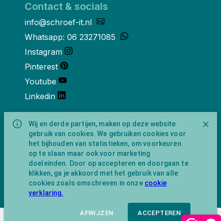
Contact & socials
info@schroef-it.nl
Whatsapp: 06 23271085
Instagram
Pinterest
Youtube
Linkedin
Over ons
Wij en derde partijen, maken op deze website
gebruik van cookies. We gebruiken cookies voor
Schroef-it is een handelsnaam van
het bijhouden van statistieken, om voorkeuren
NewFeather B.V. geregisteerd onder KVK
op te slaan maar ook voor marketing
nummer 91702593 met BTW-
doeleinden. Door op accepteren en doorgaan te
identificatienummer NL865743009B01.
klikken, ga je akkoord met het gebruik van alle
Postadres Amsterdamseweg 91 1422 AC
cookies zoals omschreven in onze
cookie
Uithoorn (geen bezoekadres).
verklaring.
AFWIJZEN
ACCEPTEREN