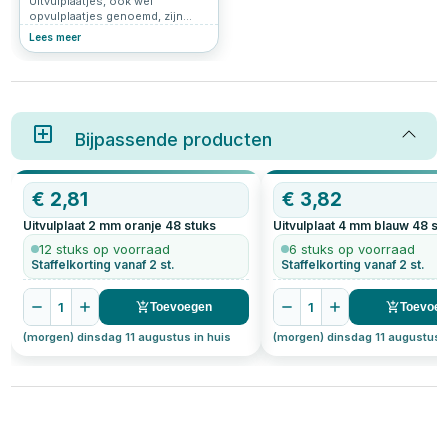
Uitvulplaatjes, ook wel
opvulplaatjes genoemd, zijn
kleine, platte stukjes materiaal
Lees meer
die worden gebruikt om ruimte
op te vullen, hoogteverschillen
te corrigeren of stabiliteit te
bieden bij diverse toepassingen
in de bouw, montage en doe-
het-zelf-projecten. Ze zijn
meestal gemaakt van kunststof,
Bijpassende producten
hout, metaal of rubber en zijn
verkrijgbaar in verschillende
diktes, vormen en maten. Voor
€
2,81
€
3,82
wie op zoek is naar deze
handige hulpmiddelen:
Uitvulplaat 2 mm oranje
48
stuks
Uitvulplaat 4 mm blauw
48
st
uitvulplaatjes kopen kan
eenvoudig online bij Schroef-
12 stuks op voorraad
6 stuks op voorraad
it.nl.
Staffelkorting vanaf 2 st.
Staffelkorting vanaf 2 st.
1
1
Toevoegen
Toevoe
(morgen) dinsdag 11 augustus in huis
(morgen) dinsdag 11 augustus i