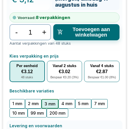
augustus in huis
8
verpakkingen
Voorraad:
Toevoegen aan
-
+
winkelwagen
Aantal verpakkingen van 48 stuks
Kies verpakking en prijs
Per eenheid
Vanaf
2
stuks
Vanaf
4
stuks
€
3.12
€
3.02
€
2.87
48
stuks
Bespaar €
0.20
(
3
%)
Bespaar €
1.00
(
8
%)
Beschikbare variaties
1 mm
2 mm
4 mm
5 mm
7 mm
3 mm
10 mm
99 mm
200 mm
Levering en voorwaarden