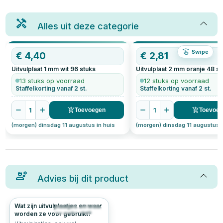
Alles uit deze categorie
Swipe
€
4,40
€
2,81
Uitvulplaat 1 mm wit
96
stuks
Uitvulplaat 2 mm oranje
48
st
13 stuks op voorraad
12 stuks op voorraad
Staffelkorting vanaf 2 st.
Staffelkorting vanaf 2 st.
1
1
Toevoegen
Toevoe
(morgen) dinsdag 11 augustus in huis
(morgen) dinsdag 11 augustus i
Advies bij dit product
Wat zijn uitvulplaatjes en waar
722
4.7
worden ze voor gebruikt?