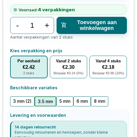
4
verpakkingen
Voorraad:
Toevoegen aan
-
+
winkelwagen
Aantal verpakkingen van 2 stuks
Kies verpakking en prijs
Per eenheid
Vanaf
2
stuks
Vanaf
4
stuks
€
2.42
€
2.30
€
2.18
2
stuks
Bespaar €
0.24
(
5
%)
Bespaar €
0.96
(
10
%)
Beschikbare variaties
3 mm
(2)
5 mm
6 mm
8 mm
3.5 mm
Levering en voorwaarden
14 dagen retourrecht
Eenvoudig retourneren en herroepen, zonder kleine