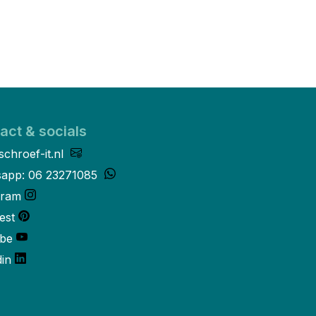
act & socials
schroef-it.nl
app: 06 23271085
gram
est
be
din