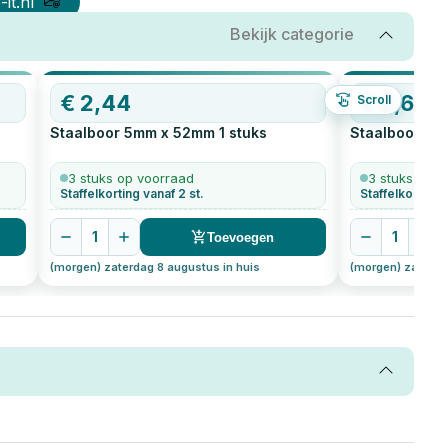
it.nl
Bekijk categorie
€
2,44
€
2,60
Scroll
Staalboor 5mm x 52mm
1
stuks
Staalboor 6
3 stuks op voorraad
3 stuks op v
Staffelkorting vanaf 2 st.
Staffelkorting 
1
1
Toevoegen
(morgen) zaterdag 8 augustus in huis
(morgen) zaterda