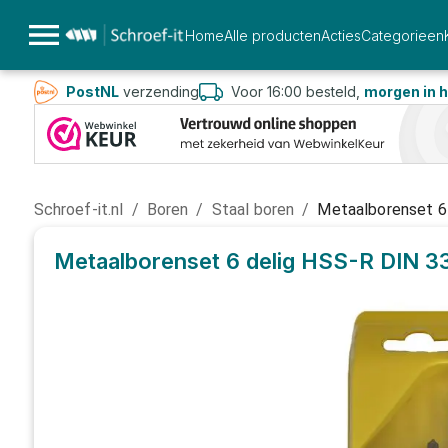
Home
Alle producten
Acties
Categorieen
PostNL
verzending
Voor 16:00 besteld,
morgen in h
Schroef-it.nl
/
Boren
/
Staal boren
/
Metaalborenset 6
Metaalborenset 6 delig HSS-R DIN 