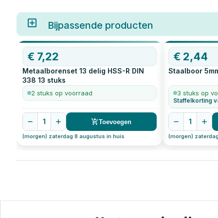
Bijpassende producten
€
7,22
€
2,44
Metaalborenset 13 delig HSS-R DIN
Staalboor 5m
338
13
stuks
2 stuks op voorraad
3 stuks op v
Staffelkorting v
1
1
Toevoegen
(morgen) zaterdag 8 augustus in huis
(morgen) zaterdag