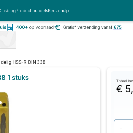
Klusblog
Product bundels
Keuzehulp
uis
400+
op voorraad
Gratis* verzending vanaf
€
75
 delig HSS-R DIN 338
338
1 stuks
Totaal inc
€
5
-