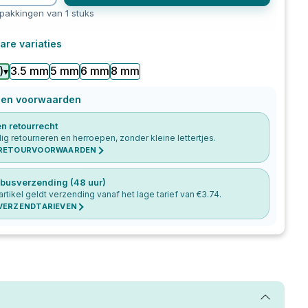
rpakkingen van 1 stuks
are variaties
3.5 mm
5 mm
6 mm
8 mm
)
▾
 en voorwaarden
n retourrecht
g retourneren en herroepen, zonder kleine lettertjes.
 RETOURVOORWAARDEN
busverzending (48 uur)
 artikel geldt verzending vanaf het lage tarief van €
3.74
.
 VERZENDTARIEVEN