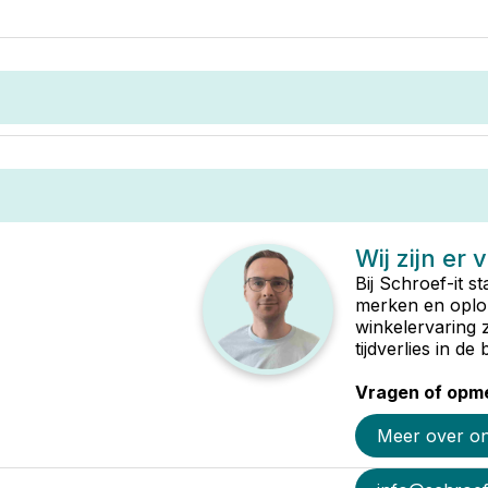
Wij zijn er 
Bij Schroef-it s
merken en oplop
winkelervaring 
tijdverlies in d
Vragen of opme
Meer over o