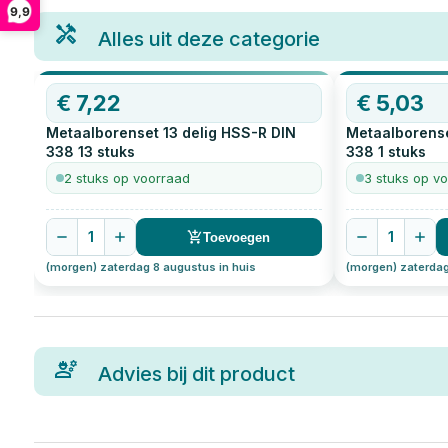
9,9
Alles uit deze categorie
€
7,22
€
5,03
Metaalborenset 13 delig HSS-R DIN
Metaalborense
338
13
stuks
338
1
stuks
2 stuks op voorraad
3 stuks op v
1
1
Toevoegen
(morgen) zaterdag 8 augustus in huis
(morgen) zaterdag
Advies bij dit product