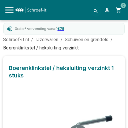
0
Gratis* verzending vanaf
€
75
Schroef-it.nl
/
IJzerwaren
/
Schuiven en grendels
/
Boerenklinkstel / heksluiting verzinkt
Boerenklinkstel / heksluiting verzinkt
1
stuks