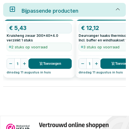
Bijpassende producten
€
5,43
€
12,12
Kruisheng zwaar 300x40x4.0
Deurvanger haaks thermisch 
verzinkt
1
stuks
Incl. buffer en windhaakset
1
s
2 stuks op voorraad
3 stuks op voorraad
1
1
Toevoegen
Toevoe
dinsdag 11 augustus in huis
dinsdag 11 augustus in huis