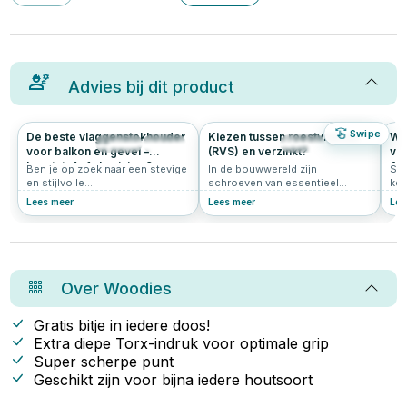
Advies bij dit product
Swipe
De beste vlaggenstokhouder
Kiezen tussen roestvrijstaal
We
460
4.9
345
5.0
voor balkon en gevel –
(RVS) en verzinkt?
voo
kunststof of aluminium?
Ad
Ben je op zoek naar een stevige
In de bouwwereld zijn
Ste
en stijlvolle
schroeven van essentieel
keu
vlaggenstokhouder? Bij
belang voor stabiliteit en
meu
Lees meer
Lees meer
Lee
Schroef-it bieden we
verbindingen. Ontdek in dit
and
hoogwaardige houders aan die
artikel welke factoren bepalen of
Maa
perfect zijn voor verschillende
je het best voor roestvrijstalen
mee
toepassingen. Of je nu een
of verzinkte schroeven kunt
ste
vlaggenstokhouder voor je
kiezen, afhankelijk van je
leg
balkon zoekt of een model voor
projectbehoeften.
let
Over
Woodies
aan de gevel, wij hebben de
bes
oplossing die je nodig hebt. In
dit artikel lees je alles over onze
Gratis bitje in iedere doos!
vlaggenstokhouders en hoe je
Extra diepe Torx-indruk voor optimale grip
de beste keuze maakt.
Super scherpe punt
Geschikt zijn voor bijna iedere houtsoort