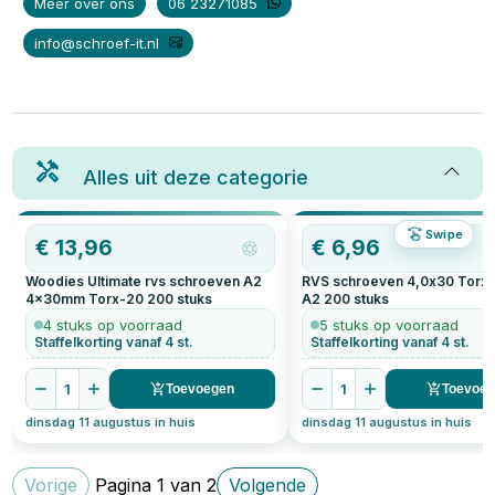
Meer over ons
06 23271085
info@schroef-it.nl
Alles uit deze categorie
Swipe
€
13,96
€
6,96
Woodies Ultimate rvs schroeven A2
RVS schroeven 4,0x30 Torx
4x30mm Torx-20
200
stuks
A2
200
stuks
4 stuks op voorraad
5 stuks op voorraad
Staffelkorting vanaf 4 st.
Staffelkorting vanaf 4 st.
1
1
Toevoegen
Toevoe
dinsdag 11 augustus in huis
dinsdag 11 augustus in huis
Vorige
Pagina
1
van
2
Volgende