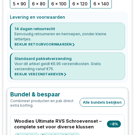
5 x 90
6 x 80
6 x 100
6 x 120
6 x 140
Levering en voorwaarden
14 dagen retourrecht
Eenvoudig retourneren en herroepen, zonder kleine
lettertjes.
BEKIJK RETOURVOORWAARDEN
Standaard pakketverzending
Voor dit artikel geldt €
6.95
verzendkosten. Gratis
verzending vanaf €
75
.
BEKIJK VERZENDTARIEVEN
Bundel & bespaar
Combineer producten en pak direct
Alle bundels bekijken
extra korting.
Woodies Ultimate RVS Schroevenset –
−
8
%
complete set voor diverse klussen