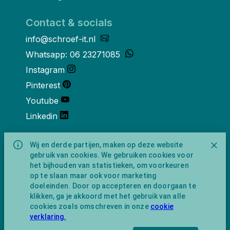
Contact & socials
info@schroef-it.nl
Whatsapp: 06 23271085
Instagram
Pinterest
Youtube
Linkedin
Over ons
Wij en derde partijen, maken op deze website
gebruik van cookies. We gebruiken cookies voor
Schroef-it is een handelsnaam van
het bijhouden van statistieken, om voorkeuren
NewFeather B.V. geregisteerd onder KVK
op te slaan maar ook voor marketing
nummer 91702593 met BTW-
doeleinden. Door op accepteren en doorgaan te
identificatienummer NL865743009B01.
klikken, ga je akkoord met het gebruik van alle
Postadres Amsterdamseweg 91 1422 AC
cookies zoals omschreven in onze
cookie
Uithoorn (geen bezoekadres).
verklaring.