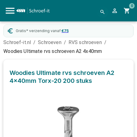
0
zending vanaf
€
75
WebwinkelKeu
Schroef-it.nl
/
Schroeven
/
RVS schroeven
/
Woodies Ultimate rvs schroeven A2 4x40mm
Woodies Ultimate rvs schroeven A2
4x40mm Torx-20
200 stuks