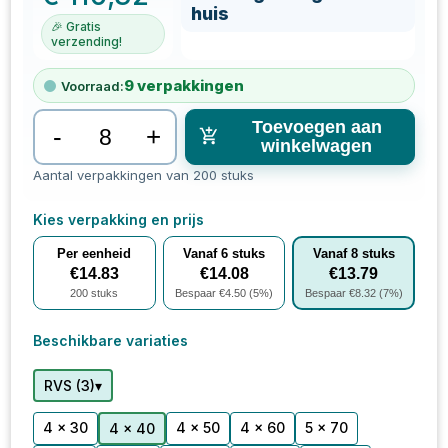
huis
🎉 Gratis
verzending!
9
verpakkingen
Voorraad:
Toevoegen aan
-
+
winkelwagen
Aantal verpakkingen van 200 stuks
Kies verpakking en prijs
Per eenheid
Vanaf
6
stuks
Vanaf
8
stuks
€
14.83
€
14.08
€
13.79
200
stuks
Bespaar €
4.50
(
5
%)
Bespaar €
8.32
(
7
%)
Beschikbare variaties
▾
RVS
(
3
)
4 x 30
4 x 50
4 x 60
5 x 70
4 x 40