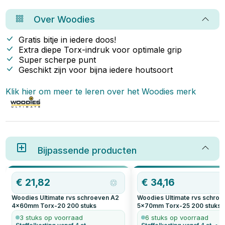
waarom Woodies zo’n slimme
kiezen, afhankelijk van je
keuze is.
projectbehoeften.
Over
Woodies
Gratis bitje in iedere doos!
Extra diepe Torx-indruk voor optimale grip
Super scherpe punt
Geschikt zijn voor bijna iedere houtsoort
Klik hier om meer te leren over het
Woodies
merk
Bijpassende producten
€
21,82
€
34,16
Woodies Ultimate rvs schroeven A2
Woodies Ultimate rvs schro
4x60mm Torx-20
200
stuks
5x70mm Torx-25
200
stuks
3 stuks op voorraad
6 stuks op voorraad