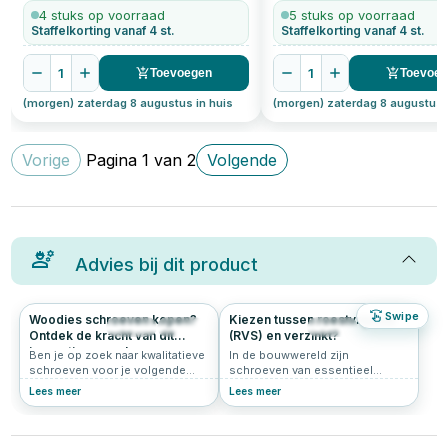
4 stuks op voorraad
5 stuks op voorraad
Staffelkorting vanaf 4 st.
Staffelkorting vanaf 4 st.
1
1
Toevoegen
Toevoe
(morgen) zaterdag 8 augustus in huis
(morgen) zaterdag 8 augustus 
Vorige
Pagina
1
van
2
Volgende
Advies bij dit product
Swipe
Woodies schroeven kopen?
Kiezen tussen roestvrijstaal
204
4.9
340
5.0
Ontdek de kracht van dit
(RVS) en verzinkt?
innovatieve merk
Ben je op zoek naar kwalitatieve
In de bouwwereld zijn
schroeven voor je volgende
schroeven van essentieel
klus? Grote kans dat je dan
belang voor stabiliteit en
Lees meer
Lees meer
uitkomt bij Woodies® Ultimate.
verbindingen. Ontdek in dit
Deze innovatieve schroeven zijn
artikel welke factoren bepalen of
populair bij vakmensen én doe-
je het best voor roestvrijstalen
het-zelvers. In dit artikel lees je
of verzinkte schroeven kunt