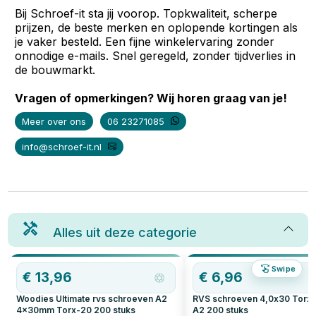
Bij Schroef-it sta jij voorop. Topkwaliteit, scherpe
prijzen, de beste merken en oplopende kortingen als
je vaker besteld. Een fijne winkelervaring zonder
onnodige e-mails. Snel geregeld, zonder tijdverlies in
de bouwmarkt.
Vragen of opmerkingen? Wij horen graag van je!
Meer over ons
06 23271085
info@schroef-it.nl
Alles uit deze categorie
Swipe
€
13,96
€
6,96
Woodies Ultimate rvs schroeven A2
RVS schroeven 4,0x30 Torx
4x30mm Torx-20
200
stuks
A2
200
stuks