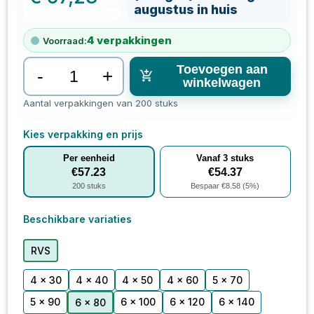
augustus in huis
4
verpakkingen
Voorraad:
Toevoegen aan
-
+
winkelwagen
Aantal verpakkingen van 200 stuks
Kies verpakking en prijs
Per eenheid
Vanaf
3
stuks
€
57.23
€
54.37
200
stuks
Bespaar €
8.58
(
5
%)
Beschikbare variaties
RVS
4 x 30
4 x 40
4 x 50
4 x 60
5 x 70
5 x 90
6 x 100
6 x 120
6 x 140
6 x 80