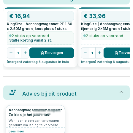
€
16,94
€
33,96
KingSize | Aanhangwagennet PE 1.60
KingSize | Aanhangwagennet
x 2.50M groen, knooploos
1
stuks
fijnmazig 2x3M groen
1
stuks
2 stuks op voorraad
2 stuks op voorraad
Staffelkorting vanaf 2 st.
1
1
Toevoegen
Toevoe
(morgen) zaterdag 8 augustus in huis
(morgen) zaterdag 8 augustus 
Advies bij dit product
Aanhangwagennetten Kopen?
221
4.7
Zo kies je het juiste net!
Wanneer je een aanhangwagen
gebruikt om lading te vervoeren,
is het belangrijk om deze goed
Lees meer