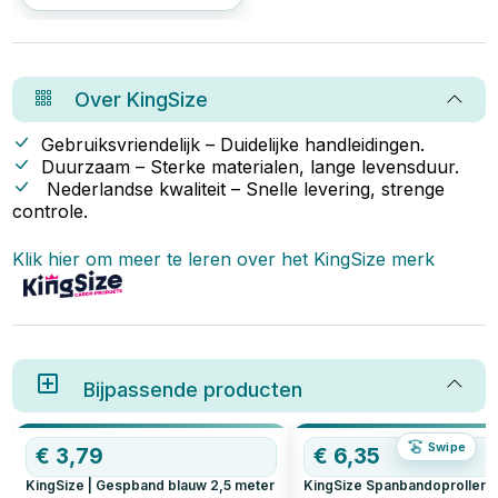
vast te zetten. Niet alleen om
ongelukken te voorkomen, maar
ook om te voldoen aan de
wettelijke eisen. Een
aanhangwagennet is een
eenvoudige en effectieve
Over
KingSize
manier om ervoor te zorgen dat
je lading veilig op zijn plaats
blijft. In dit artikel bespreken we
Gebruiksvriendelijk – Duidelijke handleidingen.
de verschillende soorten
Duurzaam – Sterke materialen, lange levensduur.
aanhangwagennetten en waar je
Nederlandse kwaliteit – Snelle levering, strenge
op moet letten bij de aanschaf
ervan.
controle.
Klik hier om meer te leren over het
KingSize
merk
Bijpassende producten
Swipe
€
3,79
€
6,35
KingSize | Gespband blauw 2,5 meter
KingSize Spanbandoproller |