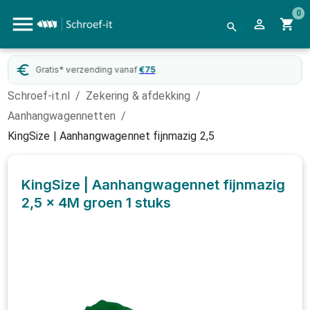
0
Gratis* verzending vanaf
€
75
Schroef-it.nl
/
Zekering & afdekking
/
Aanhangwagennetten
/
KingSize | Aanhangwagennet fijnmazig 2,5
KingSize | Aanhangwagennet fijnmazig
2,5 x 4M groen
1 stuks