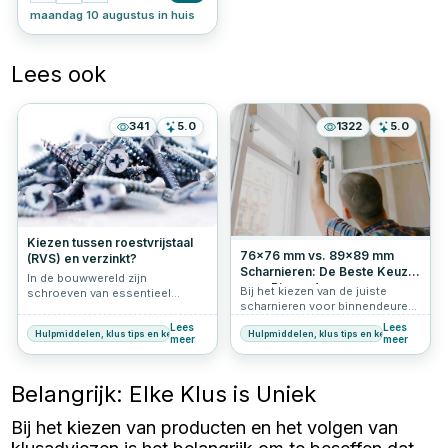
maandag 10 augustus in huis
Lees ook
341
5.0
1322
5.0
Kiezen tussen roestvrijstaal
76x76 mm vs. 89x89 mm
(RVS) en verzinkt?
Scharnieren: De Beste Keuze
In de bouwwereld zijn
voor Binnendeuren
Bij het kiezen van de juiste
schroeven van essentieel
scharnieren voor binnendeuren
belang voor stabiliteit en
is de maat van cruciaal belang.
verbindingen. Ontdek in dit
Lees
Lees
Hulpmiddelen, klus tips en keuzehulp
Hulpmiddelen, klus tips en keuzehulp
Twee veel voorkomende maten
artikel welke factoren bepalen of
meer
meer
zijn 76x76 mm en 89x89 mm
je het best voor roestvrijstalen
scharnieren. In dit artikel
of verzinkte schroeven kunt
vergelijken we deze
kiezen, afhankelijk van je
Belangrijk: Elke Klus is Uniek
scharnieren, zodat je de beste
projectbehoeften.
keuze kunt maken voor jouw
Bij het kiezen van producten en het volgen van
project.