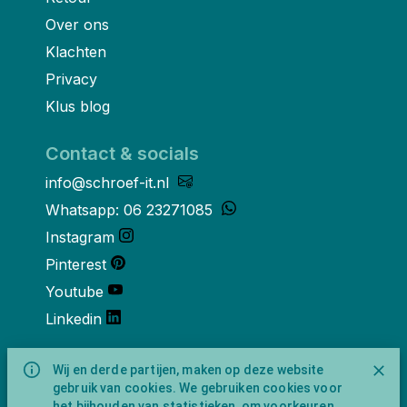
Over ons
Klachten
Privacy
Klus blog
Contact & socials
info@schroef-it.nl
Whatsapp: 06 23271085
Instagram
Pinterest
Youtube
Linkedin
Over ons
Wij en derde partijen, maken op deze website
gebruik van cookies. We gebruiken cookies voor
Schroef-it is een handelsnaam van
het bijhouden van statistieken, om voorkeuren