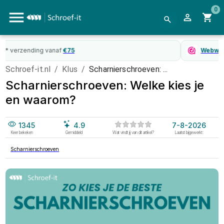
0
WebwinkelKeur
gecertificeerd
Schroef-it.nl
/
Klus
/
Scharnierschroeven: ...
Scharnierschroeven: Welke kies je
en waarom?
1345
4.9
7-8-2026
Keer bekeken
Gemiddeld
Wat vindt jij van dit artikel?
Laatst bijgewerkt:
Scharnierschroeven