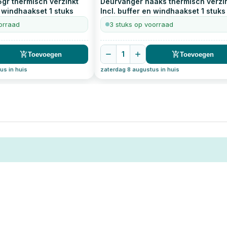
gr thermisch verzinkt
Deurvanger haaks thermisch verzi
n windhaakset
1
stuks
Incl. buffer en windhaakset
1
stuks
orraad
3 stuks op voorraad
1
Toevoegen
Toevoegen
us in huis
zaterdag 8 augustus in huis