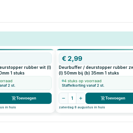
€
2,99
eurstopper rubber wit (l)
Deurbuffer / deurstopper rubber z
30mm
1
stuks
(l) 50mm bij (b) 35mm
1
stuks
oorraad
4 stuks op voorraad
anaf 2 st.
Staffelkorting vanaf 2 st.
1
Toevoegen
Toevoegen
us in huis
zaterdag 8 augustus in huis