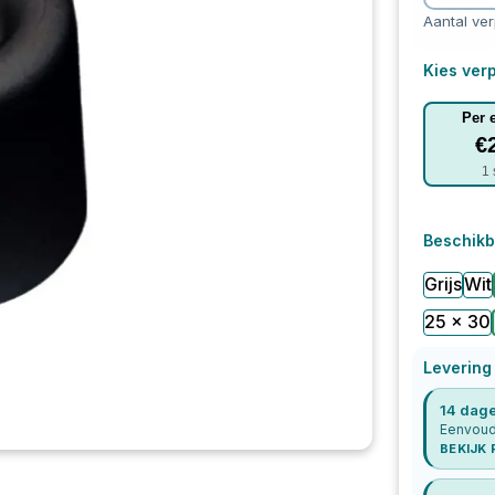
Aantal ve
Kies verp
Per 
€
1
Beschikb
Grijs
Wit
25 x 30
Levering
14 dage
Eenvoudi
BEKIJK