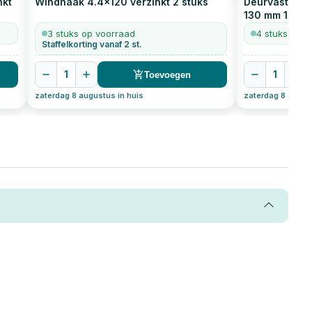
nkt
Windhaak 4.4x120 verzinkt
2
stuks
Deurvastzette
130 mm
1
stuk
3 stuks op voorraad
4 stuks op v
Staffelkorting vanaf 2 st.
1
1
Toevoegen
zaterdag 8 augustus in huis
zaterdag 8 august