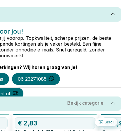
voor jou!
ta jij voorop. Topkwaliteit, scherpe prijzen, de beste
ende kortingen als je vaker besteld. Een fijne
zonder onnodige e-mails. Snel geregeld, zonder
e bouwmarkt.
rkingen? Wij horen graag van je!
ns
06 23271085
it.nl
Bekijk categorie
€
2,83
€
11,98
Scroll