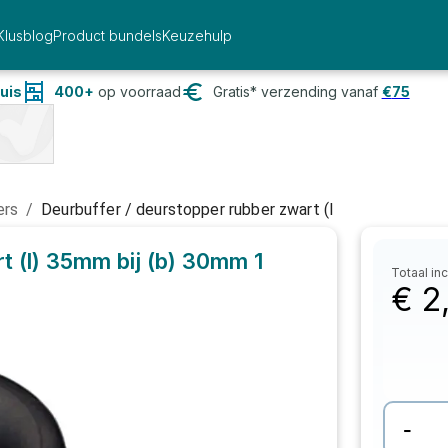
Klusblog
Product bundels
Keuzehulp
uis
400+
op voorraad
Gratis* verzending vanaf
€
75
ers
/
Deurbuffer / deurstopper rubber zwart (l
t (l) 35mm bij (b) 30mm
1
Totaal inc
€
2
-