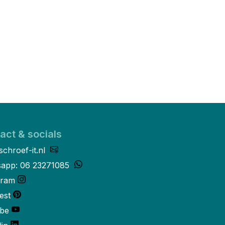
act & socials
schroef-it.nl
app: 06 23271085
gram
est
be