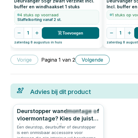
Deurvanger 55gr zwart verzinkt Incl.
Deurvanger 55
buffer en windhaakset
1
stuks
Incl. buffer e
4 stuks op voorraad
1 stuks op vo
Staffelkorting vanaf 2 st.
1
1
Toevoegen
zaterdag 8 augustus in huis
zaterdag 8 august
Vorige
Pagina
1
van
2
Volgende
Advies bij dit product
Deurstopper wandmontage of
255
4.7
vloermontage? Kies de juiste
deurstop voor binnen en
Een deurstop, deurbuffer of deurstopper
buiten.
is een onmisbaar accessoire voor