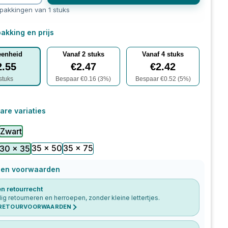
rpakkingen van 1 stuks
akking en prijs
eenheid
Vanaf
2
stuks
Vanaf
4
stuks
2.55
€
2.47
€
2.42
stuks
Bespaar €
0.16
(
3
%)
Bespaar €
0.52
(
5
%)
are variaties
Zwart
35 x 50
35 x 75
30 x 35
 en voorwaarden
n retourrecht
g retourneren en herroepen, zonder kleine lettertjes.
 RETOURVOORWAARDEN