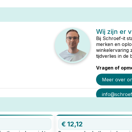
Wij zijn er 
Bij Schroef-it s
merken en oplop
winkelervaring 
tijdverlies in d
Vragen of opme
Meer over o
info@schroef-
€
12,12