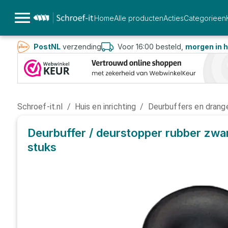
Home
Alle producten
Acties
Categorieen
PostNL
verzending
Voor 16:00 besteld,
morgen in h
Schroef-it.nl
/
Huis en inrichting
/
Deurbuffers en drang
Deurbuffer / deurstopper rubber zwar
stuks