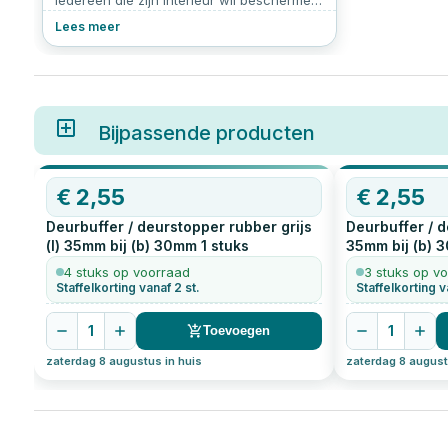
iedereen die zijn interieur wil beschermen
en tegelijkertijd praktisch gemak wil
Lees meer
toevoegen. Of je nu kiest voor een
deurstop buiten, een deurstop zwart of
een deurstop wit, het biedt een
eenvoudige oplossing voor een
veelvoorkomend probleem: schade door
openslaande deuren. Maar hoe kies je de
Bijpassende producten
juiste deurstop en hoe installeer je een
deurstop? We leggen het stap voor stap
uit.
€
2,55
€
2,55
Deurbuffer / deurstopper rubber grijs
Deurbuffer / d
(l) 35mm bij (b) 30mm
1
stuks
35mm bij (b) 
4 stuks op voorraad
3 stuks op v
Staffelkorting vanaf 2 st.
Staffelkorting v
1
1
Toevoegen
zaterdag 8 augustus in huis
zaterdag 8 august