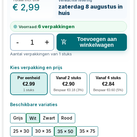
Verwachte levering
€
2,99
zaterdag 8 augustus in
huis
6
verpakkingen
Voorraad:
Toevoegen aan
-
+
winkelwagen
Aantal verpakkingen van 1 stuks
Kies verpakking en prijs
Per eenheid
Vanaf
2
stuks
Vanaf
4
stuks
€
2.99
€
2.90
€
2.84
1
stuks
Bespaar €
0.18
(
3
%)
Bespaar €
0.60
(
5
%)
Beschikbare variaties
Grijs
Zwart
Rood
Wit
25 x 30
30 x 35
35 x 75
35 x 50