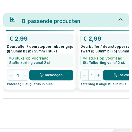
toevoegen. Of je nu kiest voor
een deurstop buiten, een
deurstop zwart of een deurstop
wit, het biedt een eenvoudige
oplossing voor een
Bijpassende producten
veelvoorkomend probleem:
schade door openslaande
deuren. Maar hoe kies je de
OP=OP
€
2,99
€
2,99
juiste deurstop en hoe
installeer je een deurstop? We
Deurbuffer / deurstopper rubber grijs
Deurbuffer / deurstopper ru
leggen het stap voor stap uit.
(l) 50mm bij (b) 35mm
1
stuks
zwart (l) 50mm bij (b) 35mm
1
6 stuks op voorraad
4 stuks op voorraad
Staffelkorting vanaf 2 st.
Staffelkorting vanaf 2 st.
1
1
Toevoegen
Toevoe
zaterdag 8 augustus in huis
zaterdag 8 augustus in huis