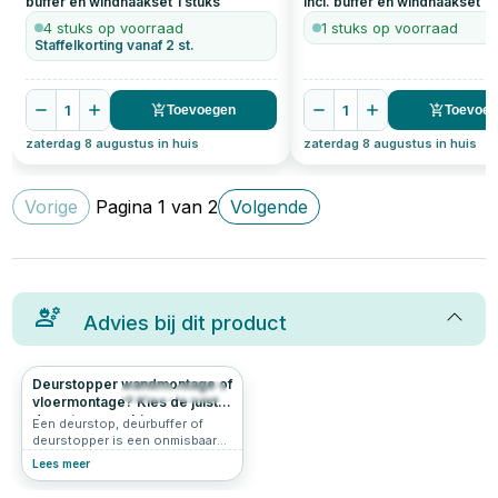
buffer en windhaakset
1
stuks
Incl. buffer en windhaakset
1
s
4 stuks op voorraad
1 stuks op voorraad
Staffelkorting vanaf 2 st.
1
1
Toevoegen
Toevoe
zaterdag 8 augustus in huis
zaterdag 8 augustus in huis
Vorige
Pagina
1
van
2
Volgende
Advies bij dit product
Deurstopper wandmontage of
255
4.7
vloermontage? Kies de juiste
deurstop voor binnen en
Een deurstop, deurbuffer of
buiten.
deurstopper is een onmisbaar
accessoire voor iedereen die
Lees meer
zijn interieur wil beschermen en
tegelijkertijd praktisch gemak wil