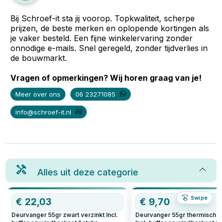
Bij Schroef-it sta jij voorop. Topkwaliteit, scherpe
prijzen, de beste merken en oplopende kortingen als
je vaker besteld. Een fijne winkelervaring zonder
onnodige e-mails. Snel geregeld, zonder tijdverlies in
de bouwmarkt.
Vragen of opmerkingen? Wij horen graag van je!
Meer over ons
06 23271085
info@schroef-it.nl
Alles uit deze categorie
Swipe
€
22,03
€
9,70
Deurvanger 55gr zwart verzinkt Incl.
Deurvanger 55gr thermisch v