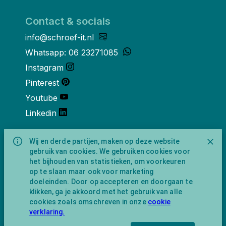
Contact & socials
info@schroef-it.nl
Whatsapp: 06 23271085
Instagram
Pinterest
Youtube
Linkedin
Over ons
Wij en derde partijen, maken op deze website
gebruik van cookies. We gebruiken cookies voor
Schroef-it is een handelsnaam van
het bijhouden van statistieken, om voorkeuren
NewFeather B.V. geregisteerd onder KVK
op te slaan maar ook voor marketing
nummer 91702593 met BTW-
doeleinden. Door op accepteren en doorgaan te
identificatienummer NL865743009B01.
klikken, ga je akkoord met het gebruik van alle
Postadres Amsterdamseweg 91 1422 AC
cookies zoals omschreven in onze
cookie
Uithoorn (geen bezoekadres).
verklaring.