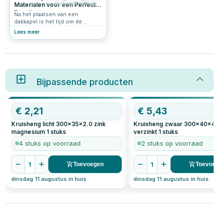
565
4.8
Materialen voor een Perfect
Resultaat
Na het plaatsen van een
dakkapel is het tijd om de
afwerking aan te pakken. Een
Lees meer
goede afwerking zorgt niet
alleen voor een nette uitstraling,
maar verhoogt ook de
duurzaamheid en isolatiewaarde
van je woning. In dit stappenplan
nemen we je mee door de
belangrijkste werkzaamheden
Bijpassende producten
om jouw dakkapel professioneel
af te werken.
€
2,21
€
5,43
Kruisheng licht 300x35x2.0 zink
Kruisheng zwaar 300x40x4.
magnesium
1
stuks
verzinkt
1
stuks
4 stuks op voorraad
2 stuks op voorraad
1
1
Toevoegen
Toevoe
dinsdag 11 augustus in huis
dinsdag 11 augustus in huis