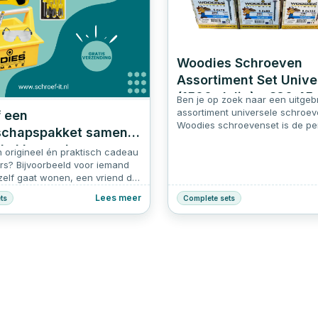
Woodies Schroeven
Assortiment Set Unive
(1500-delig) - €80,45
Ben je op zoek naar een uitgeb
Inclusief Verzendkost
assortiment universele schroe
f een
Woodies schroevenset is de pe
chapspakket samen –
keuze voor jou. Met deze set be
ale klus cadeau
voor alle mogelijke klussen, va
 origineel én praktisch cadeau
bevestigen van keukenkastscha
rs? Bijvoorbeeld voor iemand
het monteren van balken voor 
zelf gaat wonen, een vriend die
Deze 1500-delige set biedt een
eren klussen of een handig
Lees meer
ts
Complete sets
variëteit aan schroeven die gesc
zonder goede basis set? Dan is
voor uiteenlopende toepassing
en te stellen
pspakket precies wat je zoekt.
mplete set geef je niet zomaar
p cadeau, maar een vliegende
elke beginnende klusser.