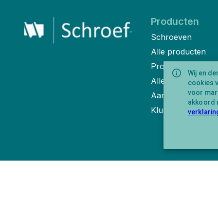
Producten
Schroeven
Alle producten
Product bundels
Wij en de
Alle categorieën
cookies 
voor mark
Aanbiedingen
akkoord 
Klusblog
verklarin
Over ons
Schroef-it is een handelsnaam