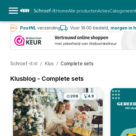
Home
Alle producten
Acties
Categorieen
PostNL
verzending
Voor 16:00 besteld,
morgen in h
Schroef-it.nl
/
Klus
/
Complete sets
Klusblog -
Complete sets
206
4.9