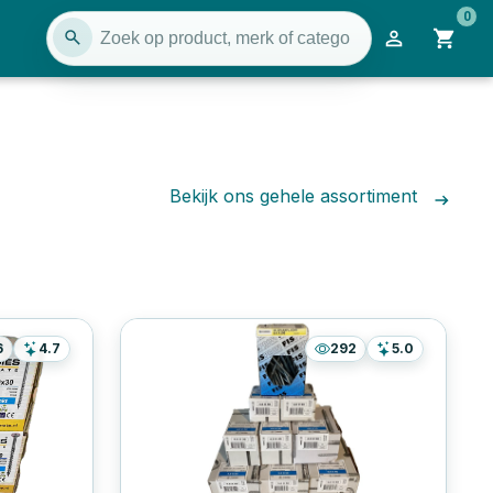
0
Bekijk ons gehele assortiment
6
4.7
292
5.0