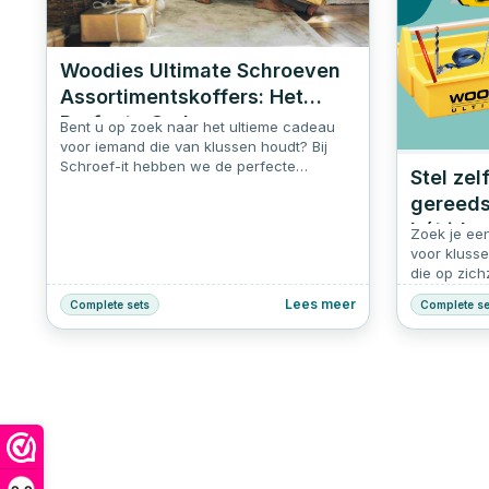
Woodies Ultimate Schroeven
Assortimentskoffers: Het
Perfecte Cadeau voor
Bent u op zoek naar het ultieme cadeau
Klussers
voor iemand die van klussen houdt? Bij
Schroef-it hebben we de perfecte
Stel zel
oplossing. Onze Woodies Ultimate
gereeds
Schroeven assortimentskoffers zijn
veelzijdige en praktische geschenksets die
hét ide
Zoek je een
elke klusser enthousiast zullen maken. De
voor klusse
draagkist of koffer is gevuld met
die op zich
schroeven, zodat deze gemakkelijk mee te
graag wil l
nemen zijn tijdens het klussen. Of het nu
Lees meer
Complete sets
Complete se
familielid 
gaat om een verjaardag, Vaderdag, Kerst
dit zelf sam
of gewoon een bedankje, deze sets zijn
gereedscha
het ideale cadeau voor klussers.
Met deze co
gereedscha
start voor 