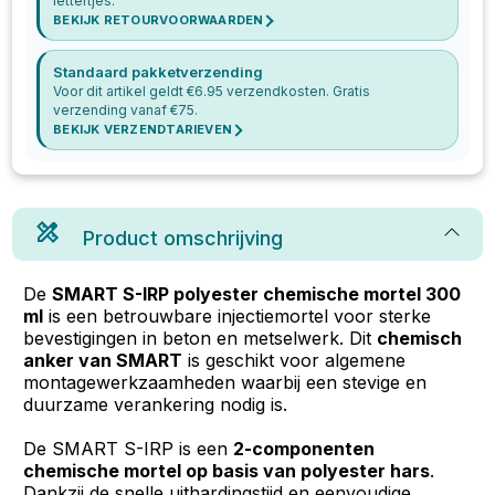
lettertjes.
BEKIJK RETOURVOORWAARDEN
Standaard pakketverzending
Voor dit artikel geldt €
6.95
verzendkosten. Gratis
verzending vanaf €
75
.
BEKIJK VERZENDTARIEVEN
Product omschrijving
De
SMART S-IRP polyester chemische mortel 300
ml
is een betrouwbare injectiemortel voor sterke
bevestigingen in beton en metselwerk. Dit
chemisch
anker van SMART
is geschikt voor algemene
montagewerkzaamheden waarbij een stevige en
duurzame verankering nodig is.
De SMART S-IRP is een
2-componenten
chemische mortel op basis van polyester hars
.
Dankzij de snelle uithardingstijd en eenvoudige