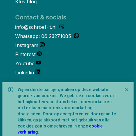
Klus blog
Contact & socials
info@schroef-it.nl
Whatsapp: 06 23271085
Instagram
Pinterest
Youtube
Linkedin
Over ons
Wij en derde partijen, maken op deze website
gebruik van cookies. We gebruiken cookies voor
Schroef-it is een handelsnaam van
het bijhouden van statistieken, om voorkeuren
NewFeather B.V. geregisteerd onder KVK
op te slaan maar ook voor marketing
nummer 91702593 met BTW-
doeleinden. Door op accepteren en doorgaan te
identificatienummer NL865743009B01.
klikken, ga je akkoord met het gebruik van alle
Postadres Amsterdamseweg 91 1422 AC
cookies zoals omschreven in onze
cookie
Uithoorn (geen bezoekadres).
verklaring.