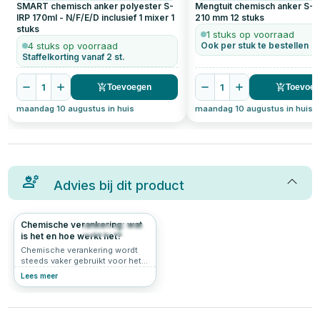
SMART chemisch anker polyester S-
Mengtuit chemisch anker S-I
IRP 170ml - N/F/E/D inclusief 1 mixer
1
210 mm
12
stuks
stuks
1 stuks op voorraad
4 stuks op voorraad
Ook per stuk te bestellen
Staffelkorting vanaf 2 st.
1
1
Toevoegen
Toevoe
maandag 10 augustus in huis
maandag 10 augustus in huis
Advies bij dit product
Chemische verankering: wat
43
0.0
is het en hoe werkt het?
Chemische verankering wordt
steeds vaker gebruikt voor het
bevestigen van zware objecten
Lees meer
in beton en metselwerk. Maar
wat is een chemisch anker
precies, hoe werkt het en
wanneer gebruik je het in plaats