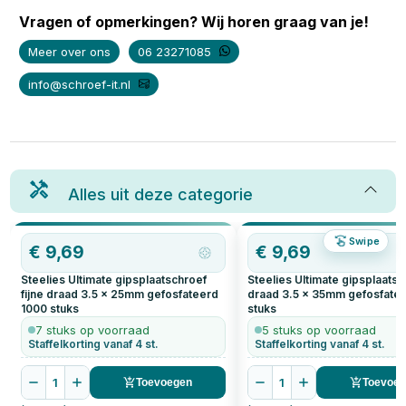
Vragen of opmerkingen? Wij horen graag van je!
Meer over ons
06 23271085
info@schroef-it.nl
Alles uit deze categorie
Swipe
€
9,69
€
9,69
Steelies Ultimate gipsplaatschroef
Steelies Ultimate gipsplaatsch
fijne draad 3.5 x 25mm gefosfateerd
draad 3.5 x 35mm gefosfate
1000
stuks
stuks
7 stuks op voorraad
5 stuks op voorraad
Staffelkorting vanaf 4 st.
Staffelkorting vanaf 4 st.
1
1
Toevoegen
Toevoe