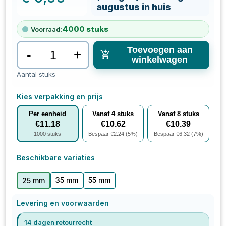
augustus in huis
4000
stuks
Voorraad:
Toevoegen aan
-
+
winkelwagen
Aantal stuks
Kies verpakking en prijs
Per eenheid
Vanaf
4
stuks
Vanaf
8
stuks
€
11.18
€
10.62
€
10.39
1000
stuks
Bespaar €
2.24
(
5
%)
Bespaar €
6.32
(
7
%)
Beschikbare variaties
35 mm
55 mm
25 mm
Levering en voorwaarden
14 dagen retourrecht