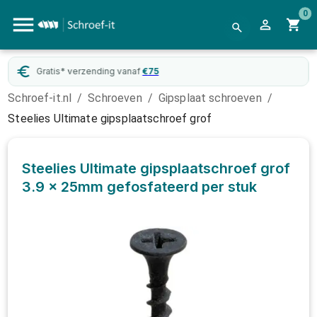
0
tis* verzending vanaf
€
75
Webwin
Schroef-it.nl
/
Schroeven
/
Gipsplaat schroeven
/
Steelies Ultimate gipsplaatschroef grof
Steelies Ultimate gipsplaatschroef grof
3.9 x 25mm gefosfateerd
per stuk