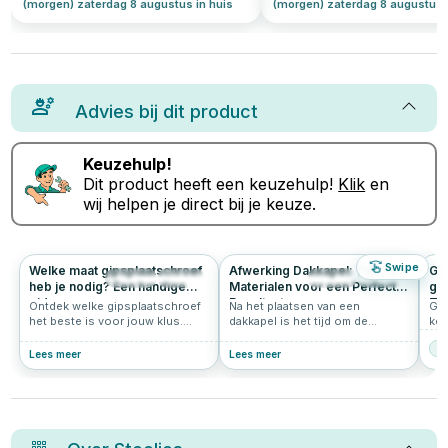
(morgen) zaterdag 8 augustus in huis
(morgen) zaterdag 8 augustus 
Advies bij dit product
Keuzehulp!
Dit product heeft een keuzehulp!
Klik
en
wij helpen je direct bij je keuze.
Swipe
Welke maat gipsplaatschroef
Afwerking Dakkapel: Tips en
Gid
1221
4.9
562
4.8
heb je nodig? Een handige
Materialen voor een Perfect
gip
gids
Resultaat
Te
Ontdek welke gipsplaatschroef
Na het plaatsen van een
Gip
het beste is voor jouw klus.
dakkapel is het tijd om de
keu
Leer alles over lengte,
afwerking aan te pakken. Een
bin
Bi
draadtype, schroefkop en
goede afwerking zorgt niet
van
Lees meer
Lees meer
ondergrond. Handige tips van
alleen voor een nette uitstraling,
een
Schroef-it!
maar verhoogt ook de
kor
duurzaamheid en isolatiewaarde
gip
van je woning. In dit stappenplan
nemen we je mee door de
belangrijkste werkzaamheden