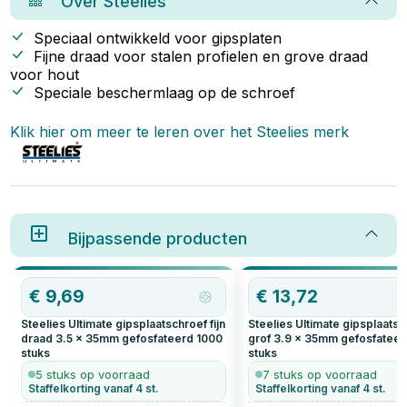
Over
Steelies
om jouw dakkapel professioneel
af te werken.
Speciaal ontwikkeld voor gipsplaten
Fijne draad voor stalen profielen en grove draad
voor hout
Speciale beschermlaag op de schroef
Klik hier om meer te leren over het
Steelies
merk
Bijpassende producten
€
9,69
€
13,72
Steelies Ultimate gipsplaatschroef fijn
Steelies Ultimate gipsplaats
draad 3.5 x 35mm gefosfateerd
1000
grof 3.9 x 35mm gefosfateer
stuks
stuks
5 stuks op voorraad
7 stuks op voorraad
Staffelkorting vanaf 4 st.
Staffelkorting vanaf 4 st.