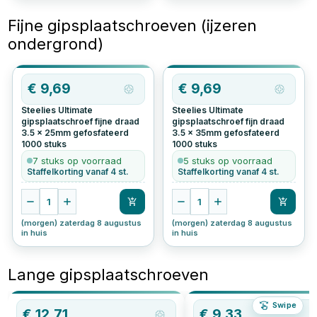
Fijne gipsplaatschroeven (ijzeren
ondergrond)
€
9,69
€
9,69
Steelies Ultimate
Steelies Ultimate
gipsplaatschroef fijne draad
gipsplaatschroef fijn draad
3.5 x 25mm gefosfateerd
3.5 x 35mm gefosfateerd
1000
stuks
1000
stuks
7 stuks op voorraad
5 stuks op voorraad
Staffelkorting vanaf 4 st.
Staffelkorting vanaf 4 st.
1
1
(morgen) zaterdag 8 augustus
(morgen) zaterdag 8 augustus
in huis
in huis
Lange gipsplaatschroeven
Swipe
€
12,71
€
9,33