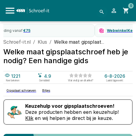
0
WebwinkelKeur
gecertificeerd
Schroef-it.nl
/
Klus
/
Welke maat gipsplaat...
Welke maat gipsplaatschroef heb je
nodig? Een handige gids
1221
4.9
6-8-2026
Keer bekeken
Gemiddeld
Wat vindt jij van dit artikel?
Laatst bijgewerkt:
Gipsplaat schroeven
Bitjes
Keuzehulp voor
gipsplaatschroeven
!
Deze producten hebben een keuzehulp!
Klik
en wij helpen je direct bij je keuze.