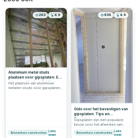
263
4.9
936
4.9
Aluminium metal studs
plaatsen voor gipsplaten: Een
stapsgewijze handleiding
Het plaatsen van aluminium
metalen studs voor gipsplaten
is een cruciale stap bij het
creëren van stevige en
duurzame binnenmuren en
plafonds. Het proces vereist
Gids voor het bevestigen van
precisie en zorgvuldige planning
gipsplaten: Tips en
om ervoor te zorgen dat de
Technieken
Gipsplaten zijn een populaire
constructie solide en veilig is.
keuze voor het afwerken van
binnenmuren en plafonds
Lees
Lees
Binnenhuis constructies
Binnenhuis constructies
vanwege hun veelzijdigheid en
meer
meer