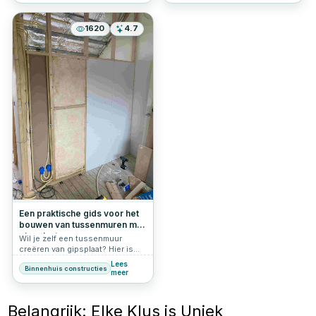
eenvoudige installatie. Hier een
kort overzicht van hoe je
gipsplaten kunt bevestigen.
1620
4.7
Een praktische gids voor het
bouwen van tussenmuren met
gipsplaat
Wil je zelf een tussenmuur
creëren van gipsplaat? Hier is
een handige gids voor het
Lees
Binnenhuis constructies
maken van een scheidingswand
meer
op zolder om twee aparte
kamers te realiseren.
Belangrijk: Elke Klus is Uniek