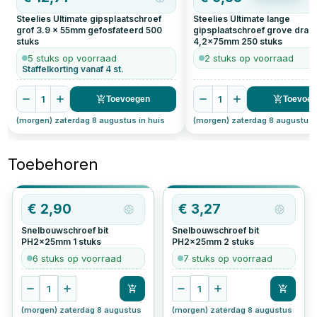
Steelies Ultimate gipsplaatschroef
Steelies Ultimate lange
grof 3.9 x 55mm gefosfateerd
500
gipsplaatschroef grove draa
stuks
4,2x75mm
250
stuks
5 stuks op voorraad
2 stuks op voorraad
Staffelkorting vanaf 4 st.
1
1
Toevoegen
Toevoe
(morgen) zaterdag 8 augustus in huis
(morgen) zaterdag 8 augustus 
Toebehoren
OP=OP
€
2,90
€
3,27
Snelbouwschroef bit
Snelbouwschroef bit
PH2x25mm
1
stuks
PH2x25mm
2
stuks
6 stuks op voorraad
7 stuks op voorraad
1
1
(morgen) zaterdag 8 augustus
(morgen) zaterdag 8 augustus