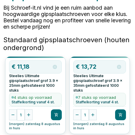
Bij Schroef-it.nl vind je een ruim aanbod aan
hoogwaardige gipsplaatschroeven voor elke klus.
Bestel vandaag nog en profiteer van snelle levering
en scherpe prijzen!
Standaard gipsplaatschroeven (houten
ondergrond)
€
11,18
€
13,72
Steelies Ultimate
Steelies Ultimate
gipsplaatschroef grof 3.9 x
gipsplaatschroef grof 3.9 x
25mm gefosfateerd
1000
35mm gefosfateerd
1000
stuks
stuks
4 stuks op voorraad
7 stuks op voorraad
Staffelkorting vanaf 4 st.
Staffelkorting vanaf 4 st.
1
1
(morgen) zaterdag 8 augustus
(morgen) zaterdag 8 augustus
in huis
in huis