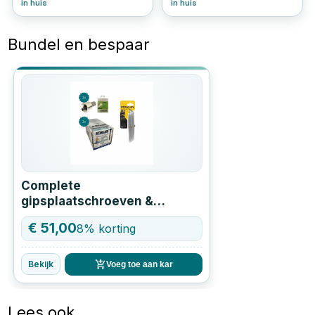
in huis
in huis
Bundel en bespaar
Complete
gipsplaatschroeven &
stanleymes set – direct klaar
€
51,00
8
% korting
voor montage
Bekijk
Voeg toe aan kar
Lees ook