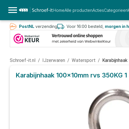
Home
Alle producten
Acties
Categorieen
PostNL
verzending
Voor 16:00 besteld,
morgen in h
Schroef-it.nl
/
IJzerwaren
/
Watersport
/
Karabijnhaa
Karabijnhaak 100x10mm rvs 350KG
1