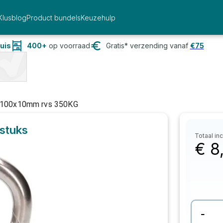
Klusblog
Product bundels
Keuzehulp
uis
400+
op voorraad
Gratis* verzending vanaf
€
75
k 100x10mm rvs 350KG
 stuks
Totaal inc
€
8
-