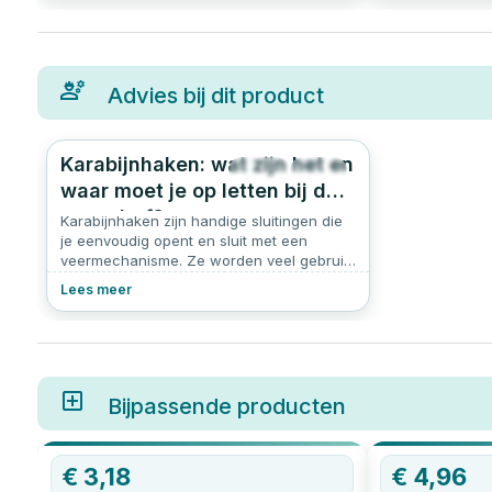
Advies bij dit product
Karabijnhaken: wat zijn het en
466
4.8
waar moet je op letten bij de
aanschaf?
Karabijnhaken zijn handige sluitingen die
je eenvoudig opent en sluit met een
veermechanisme. Ze worden veel gebruikt
voor het ophangen, bevestigen of zekeren
Lees meer
van voorwerpen. Of je nu werkt aan een
klusproject, een schommel ophangt of iets
veilig wilt vastmaken aan een ketting: een
karabijnhaak is dé oplossing. In dit artikel
leggen we uit wat een karabijnhaak is,
welke soorten er zijn, en waar je op moet
Bijpassende producten
letten bij het kopen van een karabijnhaak.
€
3,18
€
4,96