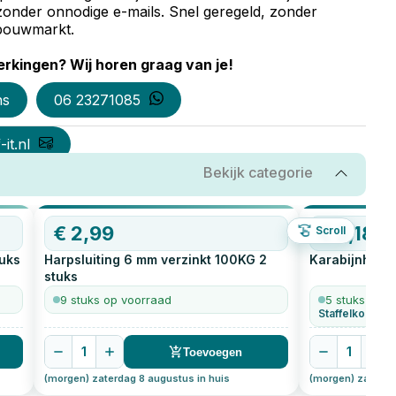
zonder onnodige e-mails. Snel geregeld, zonder
e bouwmarkt.
rkingen? Wij horen graag van je!
ns
06 23271085
it.nl
Bekijk categorie
€
2,99
€
3,18
Scroll
uks
Harpsluiting 6 mm verzinkt 100KG
2
Karabijnhaak
stuks
9 stuks op voorraad
5 stuks op v
Staffelkorting 
1
1
Toevoegen
(morgen) zaterdag 8 augustus in huis
(morgen) zaterda