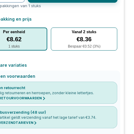
rpakkingen van 1 stuks
akking en prijs
Per eenheid
Vanaf
2
stuks
€
8.62
€
8.36
1
stuks
Bespaar €
0.52
(
3
%)
are variaties
 en voorwaarden
n retourrecht
g retourneren en herroepen, zonder kleine lettertjes.
 RETOURVOORWAARDEN
busverzending (48 uur)
 artikel geldt verzending vanaf het lage tarief van €
3.74
.
 VERZENDTARIEVEN