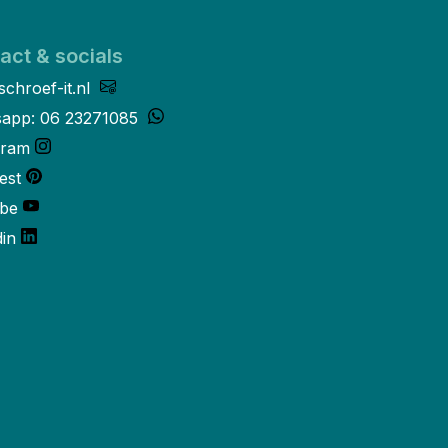
act & socials
schroef-it.nl
app: 06 23271085
gram
est
be
din