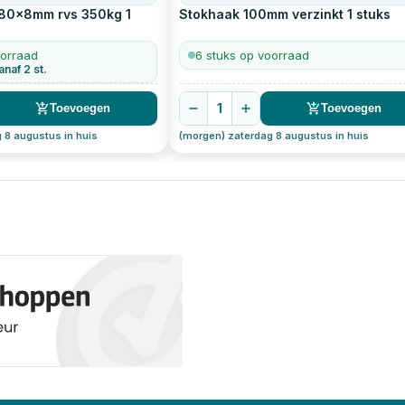
 80x8mm rvs 350kg
1
Stokhaak 100mm verzinkt
1
stuks
oorraad
6 stuks op voorraad
anaf 2 st.
1
Toevoegen
Toevoegen
 8 augustus in huis
(morgen) zaterdag 8 augustus in huis