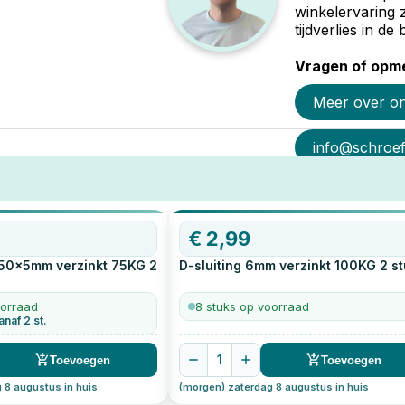
winkelervaring 
tijdverlies in d
Vragen of opme
Meer over o
info@schroef-
€
2,99
 50x5mm verzinkt 75KG
2
D-sluiting 6mm verzinkt 100KG
2
st
oorraad
8 stuks op voorraad
anaf 2 st.
1
Toevoegen
Toevoegen
 8 augustus in huis
(morgen) zaterdag 8 augustus in huis