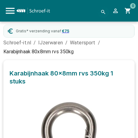
0
Gratis* verzending vanaf
€
75
Schroef-it.nl
/
IJzerwaren
/
Watersport
/
Karabijnhaak 80x8mm rvs 350kg
Karabijnhaak 80x8mm rvs 350kg
1
stuks