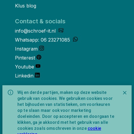
Klus blog
Contact & socials
info@schroef-it.nl
Whatsapp: 06 23271085
Instagram
Pinterest
Youtube
Linkedin
Over ons
Wij en derde partijen, maken op deze website
gebruik van cookies. We gebruiken cookies voor
Schroef-it is een handelsnaam van
het bijhouden van statistieken, om voorkeuren
NewFeather B.V. geregisteerd onder KVK
op te slaan maar ook voor marketing
nummer 91702593 met BTW-
doeleinden. Door op accepteren en doorgaan te
identificatienummer NL865743009B01.
klikken, ga je akkoord met het gebruik van alle
Postadres Amsterdamseweg 91 1422 AC
cookies zoals omschreven in onze
cookie
Uithoorn (geen bezoekadres).