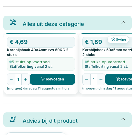
Alles uit deze categorie
Swipe
€
4,69
€
1,89
Karabijnhaak 40x4mm rvs 60KG
2
Karabijnhaak 50x5mm verzin
stuks
2
stuks
5 stuks op voorraad
5 stuks op voorraad
Staffelkorting vanaf 2 st.
Staffelkorting vanaf 2 st.
1
1
Toevoegen
Toevoe
(morgen) dinsdag 11 augustus in huis
(morgen) dinsdag 11 augustus i
Advies bij dit product