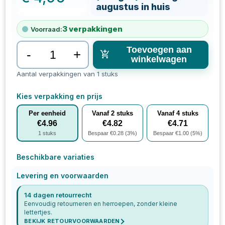
augustus in huis
3
verpakkingen
Voorraad:
Toevoegen aan
-
+
winkelwagen
Aantal verpakkingen van 1 stuks
Kies verpakking en prijs
Per eenheid
Vanaf
2
stuks
Vanaf
4
stuks
€
4.96
€
4.82
€
4.71
1
stuks
Bespaar €
0.28
(
3
%)
Bespaar €
1.00
(
5
%)
Beschikbare variaties
Levering en voorwaarden
14 dagen retourrecht
Eenvoudig retourneren en herroepen, zonder kleine
lettertjes.
BEKIJK RETOURVOORWAARDEN