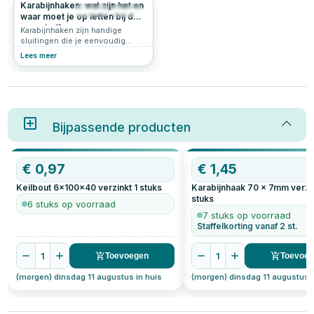
Karabijnhaken: wat zijn het en
467
4.8
waar moet je op letten bij de
aanschaf?
Karabijnhaken zijn handige
sluitingen die je eenvoudig
opent en sluit met een
Lees meer
veermechanisme. Ze worden
veel gebruikt voor het
ophangen, bevestigen of
zekeren van voorwerpen. Of je
nu werkt aan een klusproject,
een schommel ophangt of iets
veilig wilt vastmaken aan een
Bijpassende producten
ketting: een karabijnhaak is dé
oplossing. In dit artikel leggen
we uit wat een karabijnhaak is,
€
0,97
€
1,45
welke soorten er zijn, en waar je
op moet letten bij het kopen van
Keilbout 6x100x40 verzinkt
1
stuks
Karabijnhaak 70 x 7mm verzi
een karabijnhaak.
stuks
6 stuks op voorraad
7 stuks op voorraad
Staffelkorting vanaf 2 st.
1
1
Toevoegen
Toevoe
(morgen) dinsdag 11 augustus in huis
(morgen) dinsdag 11 augustus i