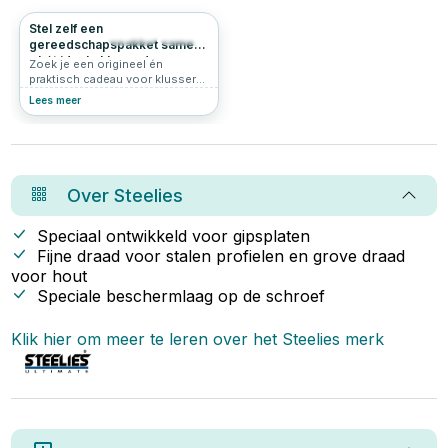
Stel zelf een
246
5.0
gereedschapspakket samen
– hét ideale klus cadeau
Zoek je een origineel én
praktisch cadeau voor klussers?
Bijvoorbeeld voor iemand die op
Lees meer
zichzelf gaat wonen, een vriend
die graag wil leren klussen of
een handig familielid zonder
goede basis set? Dan is dit zelf
samen te stellen
gereedschapspakket precies
Over
Steelies
wat je zoekt. Met deze complete
set geef je niet zomaar
gereedschap cadeau, maar een
Speciaal ontwikkeld voor gipsplaten
vliegende start voor elke
Fijne draad voor stalen profielen en grove draad
beginnende klusser.
voor hout
Speciale beschermlaag op de schroef
Klik hier om meer te leren over het
Steelies
merk