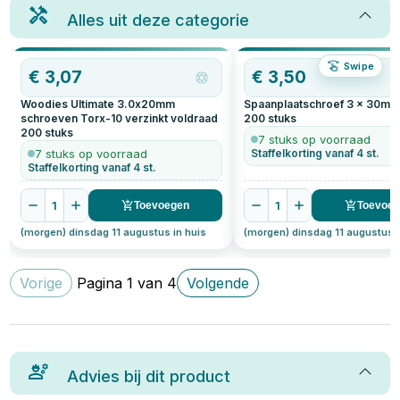
Alles uit deze categorie
Swipe
€
3,07
€
3,50
Woodies Ultimate 3.0x20mm
Spaanplaatschroef 3 x 30mm 
schroeven Torx-10 verzinkt voldraad
200
stuks
200
stuks
7 stuks op voorraad
7 stuks op voorraad
Staffelkorting vanaf 4 st.
Staffelkorting vanaf 4 st.
1
1
Toevoegen
Toevoe
(morgen) dinsdag 11 augustus in huis
(morgen) dinsdag 11 augustus i
Vorige
Pagina
1
van
4
Volgende
Advies bij dit product