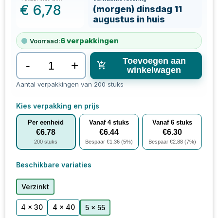
€
6,78
(morgen) dinsdag 11
augustus in huis
6
verpakkingen
Voorraad:
Toevoegen aan
-
+
winkelwagen
Aantal verpakkingen van 200 stuks
Kies verpakking en prijs
Per eenheid
Vanaf
4
stuks
Vanaf
6
stuks
€
6.78
€
6.44
€
6.30
200
stuks
Bespaar €
1.36
(
5
%)
Bespaar €
2.88
(
7
%)
Beschikbare variaties
Verzinkt
4 x 30
4 x 40
5 x 55