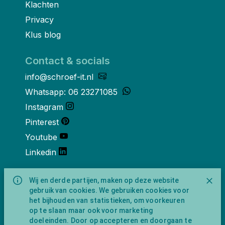
Klachten
Privacy
Klus blog
Contact & socials
info@schroef-it.nl
Whatsapp: 06 23271085
Instagram
Pinterest
Youtube
Linkedin
Over ons
Wij en derde partijen, maken op deze website
gebruik van cookies. We gebruiken cookies voor
Schroef-it is een handelsnaam van
het bijhouden van statistieken, om voorkeuren
NewFeather B.V. geregisteerd onder KVK
op te slaan maar ook voor marketing
nummer 91702593 met BTW-
doeleinden. Door op accepteren en doorgaan te