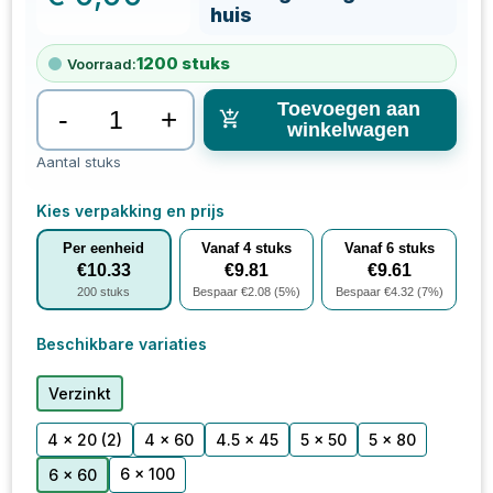
huis
1200
stuks
Voorraad:
Toevoegen aan
-
+
winkelwagen
Aantal stuks
Kies verpakking en prijs
Per eenheid
Vanaf
4
stuks
Vanaf
6
stuks
€
10.33
€
9.81
€
9.61
200
stuks
Bespaar €
2.08
(
5
%)
Bespaar €
4.32
(
7
%)
Beschikbare variaties
Verzinkt
4 x 20
(2)
4 x 60
4.5 x 45
5 x 50
5 x 80
6 x 100
6 x 60