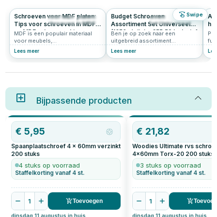
Swipe
Schroeven voor MDF platen:
Budget Schroeven
All
2844
4.8
294
5.0
Tips voor schroeven in MDF
Assortiment Set Universeel
het
en MDF schroeven kiezen
(1650-delig) - €55,52 Inclusief
pl
MDF is een populair materiaal
Ben je op zoek naar een
Pla
Verzendkosten
voor meubels,
uitgebreid assortiment
fun
interieurafwerking en doe-het-
universele schroeven? Deze
sti
Lees meer
Lees meer
Lee
zelfprojecten. Het is veelzijdig
buget schroeven assortiment
int
en relatief eenvoudig te
set is de perfecte keuze voor
opb
bewerken. Echter, werken met
jou. Met deze set ben je klaar
een
MDF vereist de juiste
voor alle mogelijke klussen, van
toe
technieken en vooral de juiste
het bevestigen van
pla
schroeven voor MDF. In dit
keukenkastscharnieren tot het
In 
artikel lees je alles over het
Bijpassende producten
monteren van balken voor een
hoe
kiezen van de juiste MDF
muur.
heb
schroeven.
wel
het
OP=OP
mee
€
5,95
€
21,82
het
pla
Spaanplaatschroef 4 x 60mm verzinkt
Woodies Ultimate rvs schro
pla
200
stuks
4x60mm Torx-20
200
stuks
gew
4 stuks op voorraad
3 stuks op voorraad
Staffelkorting vanaf 4 st.
Staffelkorting vanaf 4 st.
1
1
Toevoegen
Toevoe
dinsdag 11 augustus in huis
dinsdag 11 augustus in huis