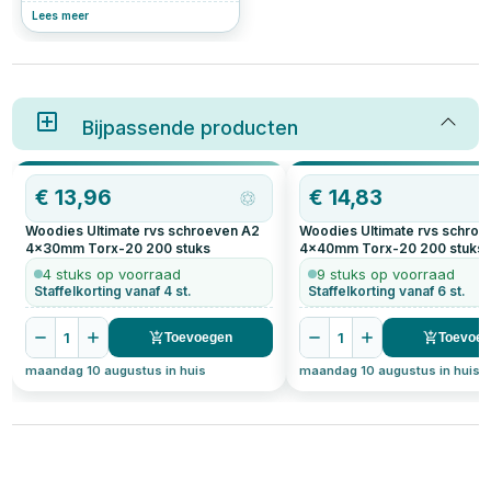
belang voor stabiliteit en
Lees meer
verbindingen. Ontdek in dit
artikel welke factoren bepalen of
je het best voor roestvrijstalen
of verzinkte schroeven kunt
kiezen, afhankelijk van je
projectbehoeften.
Bijpassende producten
€
13,96
€
14,83
Woodies Ultimate rvs schroeven A2
Woodies Ultimate rvs schro
4x30mm Torx-20
200
stuks
4x40mm Torx-20
200
stuks
4 stuks op voorraad
9 stuks op voorraad
Staffelkorting vanaf 4 st.
Staffelkorting vanaf 6 st.
1
1
Toevoegen
Toevoe
maandag 10 augustus in huis
maandag 10 augustus in huis