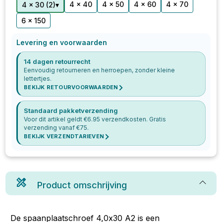
4 x 40
4 x 50
4 x 60
4 x 70
▾
4 x 30
(
2
)
6 x 150
Levering en voorwaarden
14 dagen retourrecht
Eenvoudig retourneren en herroepen, zonder kleine
lettertjes.
BEKIJK RETOURVOORWAARDEN
Standaard pakketverzending
Voor dit artikel geldt €
6.95
verzendkosten. Gratis
verzending vanaf €
75
.
BEKIJK VERZENDTARIEVEN
Product omschrijving
De spaanplaatschroef 4,0x30 A2 is een