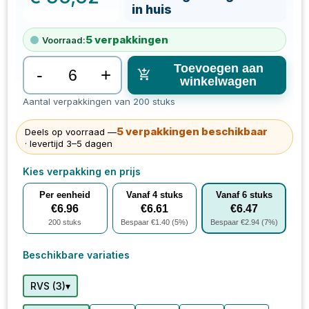
in huis
5
verpakkingen
Voorraad:
Toevoegen aan
-
+
winkelwagen
Aantal verpakkingen van 200 stuks
5
verpakkingen
beschikbaar
Deels op voorraad —
· levertijd 3–5 dagen
Kies verpakking en prijs
Per eenheid
Vanaf
4
stuks
Vanaf
6
stuks
€
6.96
€
6.61
€
6.47
200
stuks
Bespaar €
1.40
(
5
%)
Bespaar €
2.94
(
7
%)
Beschikbare variaties
▾
RVS
(
3
)