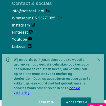
Contact & socials
info@schroef-it.nl
Whatsapp: 06 23271085
Instagram
Pinterest
Youtube
Linkedin
Over ons
Wij en derde partijen, maken op deze website
gebruik van cookies. We gebruiken cookies voor
Schroef-it is een handelsnaam van
het bijhouden van statistieken, om voorkeuren
NewFeather B.V. geregisteerd onder KVK
op te slaan maar ook voor marketing
nummer 91702593 met BTW-
doeleinden. Door op accepteren en doorgaan te
identificatienummer NL865743009B01.
klikken, ga je akkoord met het gebruik van alle
Postadres Amsterdamseweg 91 1422 AC
cookies zoals omschreven in onze
cookie
Uithoorn (geen bezoekadres).
verklaring.
AFWIJZEN
ACCEPTEREN