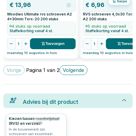
Swipe
€
13,96
€
6,96
Woodies Ultimate rvs schroeven A2
RVS schroeven 4,0x30 Torx
4x30mm Torx-20
200
stuks
A2
200
stuks
4 stuks op voorraad
5 stuks op voorraad
Staffelkorting vanaf 4 st.
Staffelkorting vanaf 4 st.
1
1
Toevoegen
Toevoe
maandag 10 augustus in huis
maandag 10 augustus in huis
Vorige
Pagina
1
van
2
Volgende
Advies bij dit product
Kiezen tussen roestvrijstaal
342
5.0
(RVS) en verzinkt?
In de bouwwereld zijn
schroeven van essentieel