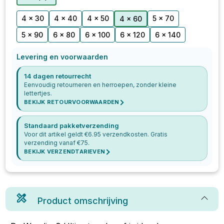
4 x 30
4 x 40
4 x 50
5 x 70
4 x 60
5 x 90
6 x 80
6 x 100
6 x 120
6 x 140
Levering en voorwaarden
14 dagen retourrecht
Eenvoudig retourneren en herroepen, zonder kleine
lettertjes.
BEKIJK RETOURVOORWAARDEN
Standaard pakketverzending
Voor dit artikel geldt €
6.95
verzendkosten. Gratis
verzending vanaf €
75
.
BEKIJK VERZENDTARIEVEN
Product omschrijving