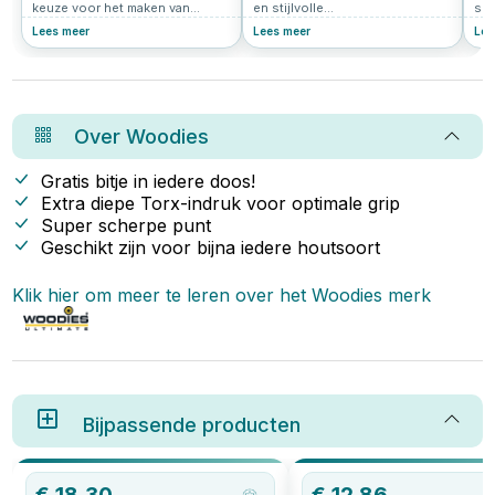
keuze voor het maken van
en stijlvolle
sch
meubels, tuinafscheidingen en
vlaggenstokhouder? Bij
klu
Lees meer
Lees meer
Lee
andere doe-het-zelfprojecten.
Schroef-it bieden we
uit
Maar welke schroeven zijn het
hoogwaardige houders aan die
Dez
meest geschikt voor
perfect zijn voor verschillende
pop
steigerplanken? In dit artikel
toepassingen. Of je nu een
het
leggen we uit waar je op moet
vlaggenstokhouder voor je
wa
letten en geven we tips voor de
balkon zoekt of een model voor
keu
Over
Woodies
beste bevestigingsmaterialen.
aan de gevel, wij hebben de
oplossing die je nodig hebt. In
dit artikel lees je alles over onze
Gratis bitje in iedere doos!
vlaggenstokhouders en hoe je
Extra diepe Torx-indruk voor optimale grip
de beste keuze maakt.
Super scherpe punt
Geschikt zijn voor bijna iedere houtsoort
Klik hier om meer te leren over het
Woodies
merk
Bijpassende producten