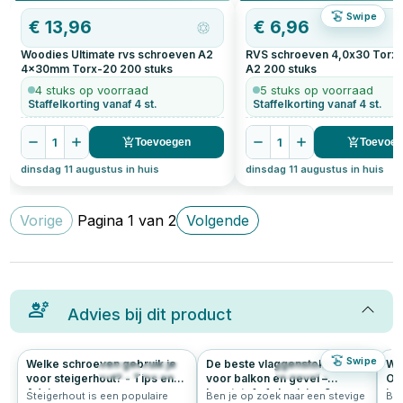
Swipe
€
13,96
€
6,96
Woodies Ultimate rvs schroeven A2
RVS schroeven 4,0x30 Torx
4x30mm Torx-20
200
stuks
A2
200
stuks
4 stuks op voorraad
5 stuks op voorraad
Staffelkorting vanaf 4 st.
Staffelkorting vanaf 4 st.
1
1
Toevoegen
Toevoe
dinsdag 11 augustus in huis
dinsdag 11 augustus in huis
Vorige
Pagina
1
van
2
Volgende
Advies bij dit product
Swipe
Welke schroeven gebruik je
De beste vlaggenstokhouder
Wo
716
4.8
460
4.9
voor steigerhout? - Tips en
voor balkon en gevel –
Ont
Advies
kunststof of aluminium?
in
Steigerhout is een populaire
Ben je op zoek naar een stevige
Ben