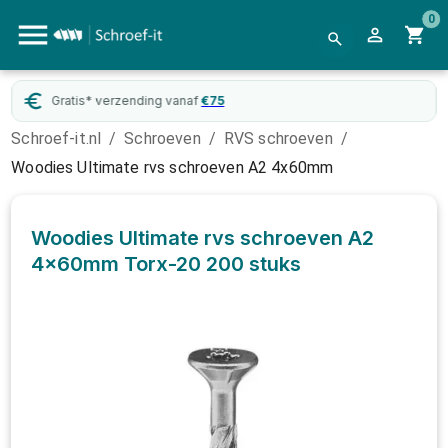
0
f
€
75
WebwinkelKeur
gecertifice
Schroef-it.nl
/
Schroeven
/
RVS schroeven
/
Woodies Ultimate rvs schroeven A2 4x60mm
Woodies Ultimate rvs schroeven A2
4x60mm Torx-20
200 stuks