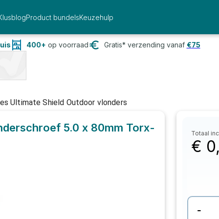
Klusblog
Product bundels
Keuzehulp
uis
400+
op voorraad
Gratis* verzending vanaf
€
75
es Ultimate Shield Outdoor vlonders
onderschroef 5.0 x 80mm Torx-
Totaal inc
€
0
-