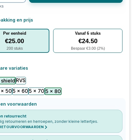
ks
akking en prijs
Per eenheid
Vanaf
6
stuks
€
25.00
€
24.50
200
stuks
Bespaar €
3.00
(
2
%)
are variaties
RVS
 shield
 x 50
5 x 60
5 x 70
5 x 80
 en voorwaarden
n retourrecht
g retourneren en herroepen, zonder kleine lettertjes.
 RETOURVOORWAARDEN