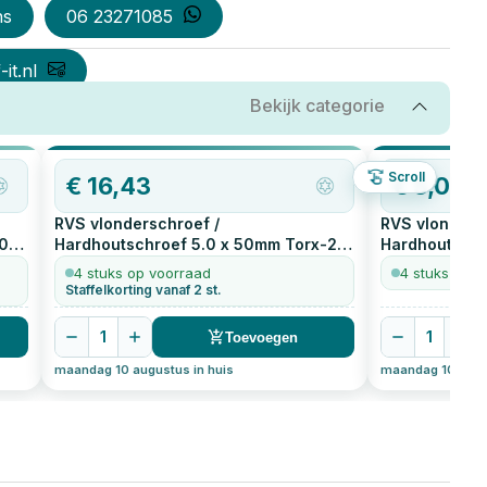
ns
06 23271085
it.nl
Bekijk categorie
Scroll
€
16,43
€
5,03
RVS vlonderschroef /
RVS vlonders
0
Hardhoutschroef 5.0 x 50mm Torx-25
Hardhoutschr
200
stuks
kleinverpakki
4 stuks op voorraad
4 stuks op v
Staffelkorting vanaf 2 st.
1
1
Toevoegen
maandag 10 augustus in huis
maandag 10 augus