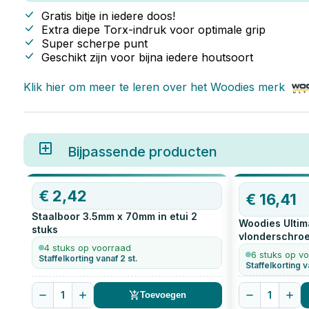
Gratis bitje in iedere doos!
Extra diepe Torx-indruk voor optimale grip
Super scherpe punt
Geschikt zijn voor bijna iedere houtsoort
Klik hier om meer te leren over het
Woodies
merk
Bijpassende producten
€
2,42
€
16,41
Staalboor 3.5mm x 70mm in etui
2
Woodies Ultim
stuks
vlonderschroe
4 stuks op voorraad
200
stuks
6 stuks op v
Staffelkorting vanaf 2 st.
Staffelkorting v
1
1
Toevoegen