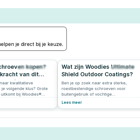
elpen je direct bij je keuze.
chroeven kopen?
Wat zijn Woodies Ultimate
205
4.9
112
5.
kracht van dit
Shield Outdoor Coatings?
e merk
naar kwalitatieve
Ben je op zoek naar extra sterke,
 je volgende klus? Grote
roestbestendige schroeven voor
 uitkomt bij Woodies®
buitengebruik of vochtige
innovatieve schroeven zijn
omstandigheden? Dan kom je al snel uit 
Lees meer
akmensen én doe-het-
de Woodies Ultimate Shield schroeven.
artikel lees je waarom
Maar wat is de Ultimate Shield eigenlijk?
limme keuze is.
Woodies Ultimate Shield is een
geavanceerde beschermlaag die speci
ontwikkeld is om schroeven langdurig t
beschermen tegen roest, slijtage en
beschadiging. Dankzij deze coating zijn