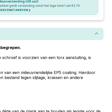
busverzending (48 uur)
 artikel geldt verzending vanaf het lage tarief van €
3.74
.
 VERZENDTARIEVEN
inbegrepen.
schroef is voorzien van een torx aansluiting, is
 van een milieuvriendelijke EP5 coating. Hierdoor
n bestand tegen slijtage, krassen en andere
e dikte van de plank aan te houden als lengte voor de