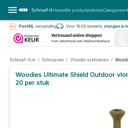
Home
Alle producten
Acties
Categorieen
PostNL
verzending
Voor 16:00 besteld,
morgen in h
Schroef-it.nl
/
Schroeven
/
Vlonder schroeven
/
Woodi
Woodies Ultimate Shield Outdoor vl
20
per stuk