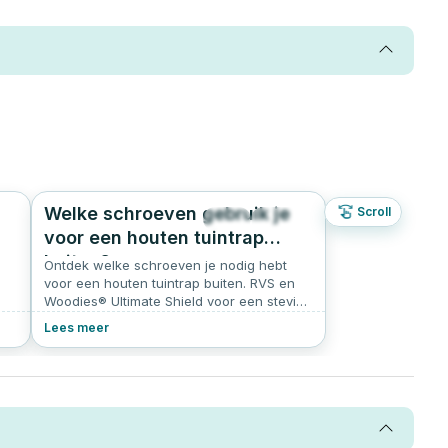
Welke schroeven gebruik je
Scroll
0
44
0.0
voor een houten tuintrap
buiten?
Ontdek welke schroeven je nodig hebt
voor een houten tuintrap buiten. RVS en
Woodies® Ultimate Shield voor een stevige
bij
en duurzame trap.
Lees meer
aal
e