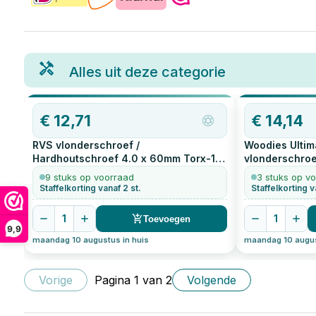
Alles uit deze categorie
€
12,71
€
14,14
RVS vlonderschroef /
Woodies Ultim
Hardhoutschroef 4.0 x 60mm Torx-15
vlonderschroe
200
stuks
200
stuks
9 stuks op voorraad
3 stuks op v
Staffelkorting vanaf 2 st.
Staffelkorting v
1
1
Toevoegen
9,9
maandag 10 augustus in huis
maandag 10 augus
Vorige
Pagina
1
van
2
Volgende