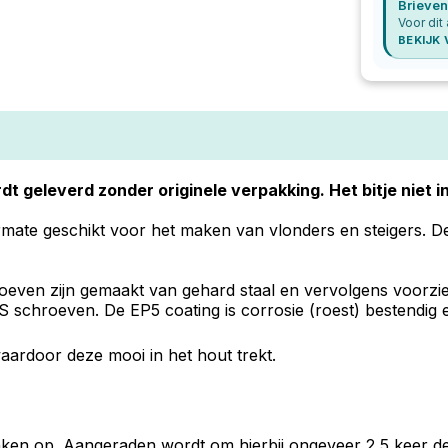
Brieven
Voor dit
BEKIJK
dt geleverd zonder originele verpakking. Het bitje niet 
mate geschikt voor het maken van vlonders en steigers. De 
even zijn gemaakt van gehard staal en vervolgens voorzien
 schroeven. De EP5 coating is corrosie (roest) bestendig e
aardoor deze mooi in het hout trekt.
lanken op. Aangeraden wordt om hierbij ongeveer 2,5 keer d