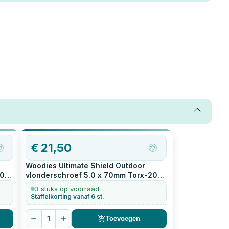
 en
S-
€
21,50
Woodies Ultimate Shield Outdoor
20
vlonderschroef 5.0 x 70mm Torx-20
200
stuks
3 stuks op voorraad
Staffelkorting vanaf 6 st.
1
Toevoegen