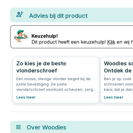
Advies bij dit product
Keuzehulp!
Dit product heeft een keuzehulp!
Klik
en wij h
Zo kies je de beste
Woodies s
204
5.0
vlonderschroef
Ontdek de 
innovatiev
Een mooie, stevige vlonder begint bij de
Ben je op zoek 
juiste bevestiging. De juiste
schroeven voor
vlonderschroef voorkomt scheuren, zorgt
kans dat je dan
voor een strakke afwerking en verlengt de
Ultimate. Deze 
Lees meer
Lees meer
levensduur van je terras. Hieronder lees je
populair bij v
waar je op moet letten:
zelvers. In dit 
Woodies zo’n s
Over
Woodies