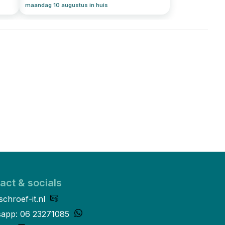
maandag 10 augustus in huis
act & socials
schroef-it.nl
app: 06 23271085