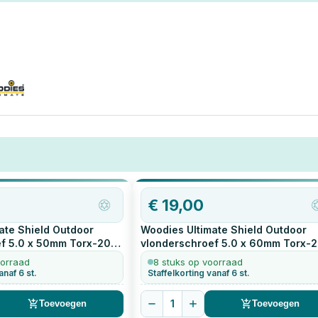
Woodies schroeven sterker, duurzamer
betrouwbaarder dan veel standaard RV
alternatieven.
€
19,00
ate Shield Outdoor
Woodies Ultimate Shield Outdoor
f 5.0 x 50mm Torx-20
vlonderschroef 5.0 x 60mm Torx-
200
stuks
oorraad
8 stuks op voorraad
anaf 6 st.
Staffelkorting vanaf 6 st.
1
Toevoegen
Toevoegen