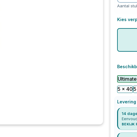
Aantal stu
Kies verp
Beschikb
Ultimate
5 x 40
5
Levering
14 dage
Eenvoudi
BEKIJK