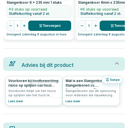
Slangenboor 6 x 235 mm
1
stuks
Slangenboor 8mm x 235mm
3 stuks op voorraad
5 stuks op voorraad
Staffelkorting vanaf 2 st.
Staffelkorting vanaf 2 st.
1
1
Toevoegen
Toevoe
(morgen) zaterdag 8 augustus in huis
(morgen) zaterdag 8 augustus 
Advies bij dit product
Swipe
Voorboren bij houtbewerking:
Wat is een Slangenboor?
1259
5.0
515
5.0
risico op splijten van hout
Slangenboren vs.
verminderen
Spiraalboren en Tips voor
Voorboren helpt om het risico
Slangenboren zijn dé oplossing
Hardhout
op splijten van het hout te
voor iedereen die nauwkeurig
verminderen, vooral bij zachtere
en diep in hout wil boren. Of je
Lees meer
Lees meer
houtsoorten zoals grenen of
nu werkt met zachthout of
vuren. Het biedt ook meer
hardhout, deze speciale
controle over de plaatsing van
houtboren zorgen voor een
de schroef.
efficiënte spaanafvoer en
minimale inspanning. In deze
gids ontdek je wat een