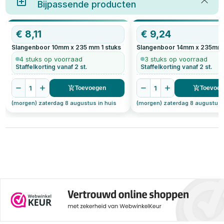
Bijpassende producten
slangenboor is, hoe deze zich
verhoudt tot een spiraalboor en
waar je op moet letten bij het
boren in hardhout. Daarnaast
€
8,11
€
9,24
geven we praktische tips voor
het kiezen van de juiste
Slangenboor 10mm x 235 mm
1
stuks
Slangenboor 14mm x 235mm
slangenboor voor jouw klus.
4 stuks op voorraad
3 stuks op voorraad
Staffelkorting vanaf 2 st.
Staffelkorting vanaf 2 st.
1
1
Toevoegen
Toevoe
(morgen) zaterdag 8 augustus in huis
(morgen) zaterdag 8 augustus 