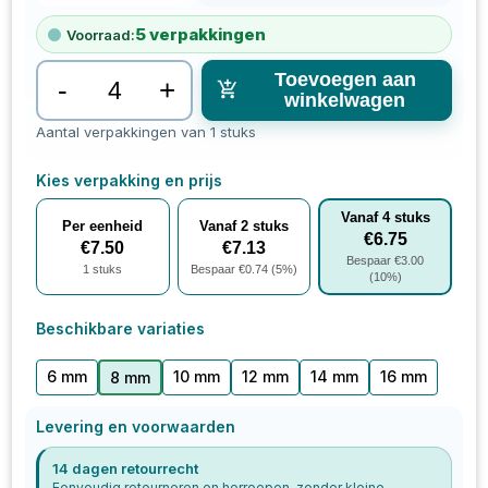
5
verpakkingen
Voorraad:
Toevoegen aan
-
+
winkelwagen
Aantal verpakkingen van 1 stuks
Kies verpakking en prijs
Vanaf
4
stuks
Per eenheid
Vanaf
2
stuks
€
6.75
€
7.50
€
7.13
Bespaar €
3.00
1
stuks
Bespaar €
0.74
(
5
%)
(
10
%)
Beschikbare variaties
6 mm
10 mm
12 mm
14 mm
16 mm
8 mm
Levering en voorwaarden
14 dagen retourrecht
Eenvoudig retourneren en herroepen, zonder kleine