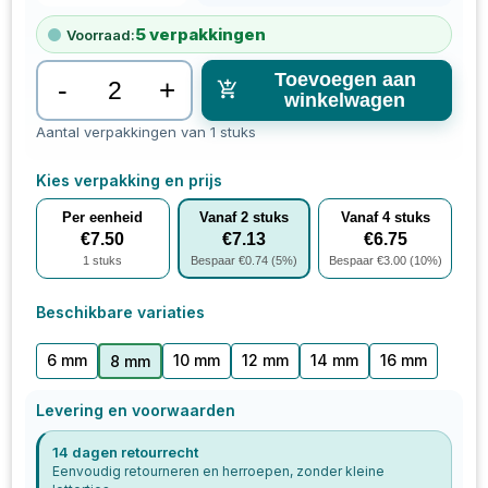
5
verpakkingen
Voorraad:
Toevoegen aan
-
+
winkelwagen
Aantal verpakkingen van 1 stuks
Kies verpakking en prijs
Per eenheid
Vanaf
2
stuks
Vanaf
4
stuks
€
7.50
€
7.13
€
6.75
1
stuks
Bespaar €
0.74
(
5
%)
Bespaar €
3.00
(
10
%)
Beschikbare variaties
6 mm
10 mm
12 mm
14 mm
16 mm
8 mm
Levering en voorwaarden
14 dagen retourrecht
Eenvoudig retourneren en herroepen, zonder kleine