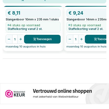
verhoudt tot een spiraalboor en
waar je op moet letten bij het
boren in hardhout. Daarnaast
€
8,11
€
9,24
geven we praktische tips voor
het kiezen van de juiste
Slangenboor 10mm x 235 mm
1
stuks
Slangenboor 14mm x 235mm
slangenboor voor jouw klus.
4 stuks op voorraad
3 stuks op voorraad
Staffelkorting vanaf 2 st.
Staffelkorting vanaf 2 st.
1
1
Toevoegen
Toevoe
maandag 10 augustus in huis
maandag 10 augustus in huis