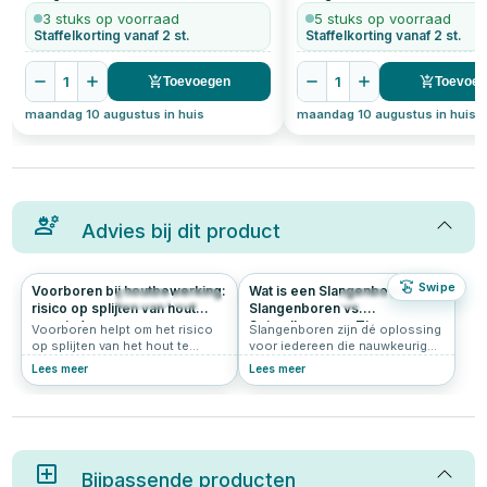
3 stuks op voorraad
5 stuks op voorraad
Staffelkorting vanaf 2 st.
Staffelkorting vanaf 2 st.
1
1
Toevoegen
Toevoe
maandag 10 augustus in huis
maandag 10 augustus in huis
Advies bij dit product
Swipe
Voorboren bij houtbewerking:
Wat is een Slangenboor?
1261
5.0
515
5.0
risico op splijten van hout
Slangenboren vs.
verminderen
Spiraalboren en Tips voor
Voorboren helpt om het risico
Slangenboren zijn dé oplossing
Hardhout
op splijten van het hout te
voor iedereen die nauwkeurig
verminderen, vooral bij zachtere
en diep in hout wil boren. Of je
Lees meer
Lees meer
houtsoorten zoals grenen of
nu werkt met zachthout of
vuren. Het biedt ook meer
hardhout, deze speciale
controle over de plaatsing van
houtboren zorgen voor een
de schroef.
efficiënte spaanafvoer en
minimale inspanning. In deze
gids ontdek je wat een
Bijpassende producten
slangenboor is, hoe deze zich