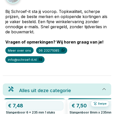
Bij Schroef-it sta jij voorop. Topkwaliteit, scherpe
prijzen, de beste merken en oplopende kortingen als
je vaker besteld. Een fijne winkelervaring zonder
onnodige e-mails. Snel geregeld, zonder tijdverlies in
de bouwmarkt.
Vragen of opmerkingen? Wij horen graag van je!
Meer over ons
06 23271085
info@schroef-it.nl
Alles uit deze categorie
Swipe
€
7,48
€
7,50
Slangenboor 6 x 235 mm
1
stuks
Slangenboor 8mm x 235mm