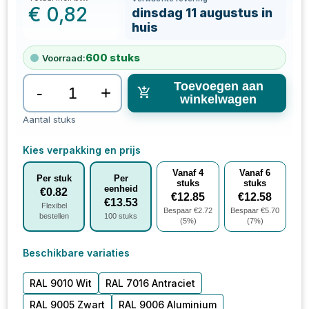
€
0,82
dinsdag 11 augustus in
huis
600
stuks
Voorraad:
Toevoegen aan
-
+
winkelwagen
Aantal stuks
Kies verpakking en prijs
Vanaf
4
Vanaf
6
Per stuk
Per
stuks
stuks
eenheid
€
0.82
€
12.85
€
12.58
€
13.53
Flexibel
Bespaar €
2.72
Bespaar €
5.70
bestellen
100
stuks
(
5
%)
(
7
%)
Beschikbare variaties
RAL 9010 Wit
RAL 7016 Antraciet
RAL 9005 Zwart
RAL 9006 Aluminium