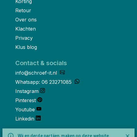
Korting
Retour
Over ons
Klachten
Privacy
Klus blog
Contact & socials
info@schroef-it.nl
Whatsapp: 06 23271085
Instagram
Pinterest
Youtube
Linkedin
Over ons
Wij en derde partijen, maken op deze website