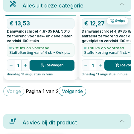
Alles uit deze categorie
Swipe
€
13,53
€
12,27
Damwandschroef 4,8x35 RAL 9010
Damwandschroef 4,8x35 RA
zelfborend voor dak- en gevelplaten
antraciet zelfborend voor da
verzinkt
100
stuks
gevelplaten verzinkt
100
stuk
6 stuks op voorraad
8 stuks op voorraad
Staffelkorting vanaf 4 st. • Ook per stuk te bestellen
1
1
Toevoegen
Toevoe
dinsdag 11 augustus in huis
dinsdag 11 augustus in huis
Vorige
Pagina
1
van
2
Volgende
Advies bij dit product