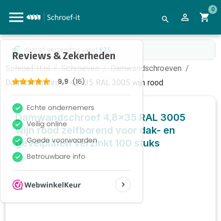
0
WebwinkelKeur
gecertificeerd
Schroef-it.nl
/
Schroeven
/
Damwandschroeven
/
Damwandschroef 4,8x35 RAL 3005 wijn rood
Damwandschroef 4,8x35 RAL 3005
wijn rood zelfborend voor dak- en
gevelplaten verzinkt
100 stuks