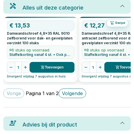
Alles uit deze categorie
Swipe
€
13,53
€
12,27
Damwandschroef 4,8x35 RAL 9010
Damwandschroef 4,8x35 RA
zelfborend voor dak- en gevelplaten
antraciet zelfborend voor da
verzinkt
100
stuks
gevelplaten verzinkt
100
stuk
6 stuks op voorraad
8 stuks op voorraad
Staffelkorting vanaf 4 st. • Ook per stuk te bestellen
1
1
Toevoegen
Toevoe
(morgen) vrijdag 7 augustus in huis
(morgen) vrijdag 7 augustus in 
Vorige
Pagina
1
van
2
Volgende
Advies bij dit product