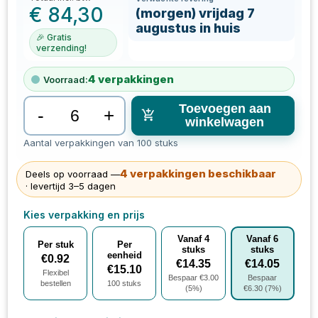
€
84,30
(morgen) vrijdag 7
augustus in huis
🎉 Gratis
verzending!
4
verpakkingen
Voorraad:
Toevoegen aan
-
+
winkelwagen
Aantal verpakkingen van 100 stuks
4
verpakkingen
beschikbaar
Deels op voorraad —
· levertijd 3–5 dagen
Kies verpakking en prijs
Vanaf
4
Vanaf
6
Per stuk
Per
stuks
stuks
eenheid
€
0.92
€
14.35
€
14.05
€
15.10
Flexibel
Bespaar €
3.00
Bespaar
bestellen
100
stuks
(
5
%)
€
6.30
(
7
%)