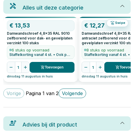
Alles uit deze categorie
Swipe
€
13,53
€
12,27
Damwandschroef 4,8x35 RAL 9010
Damwandschroef 4,8x35 RA
zelfborend voor dak- en gevelplaten
antraciet zelfborend voor da
verzinkt
100
stuks
gevelplaten verzinkt
100
stuk
6 stuks op voorraad
8 stuks op voorraad
Staffelkorting vanaf 4 st. • Ook per stuk te bestellen
1
1
Toevoegen
Toevoe
dinsdag 11 augustus in huis
dinsdag 11 augustus in huis
Vorige
Pagina
1
van
2
Volgende
Advies bij dit product