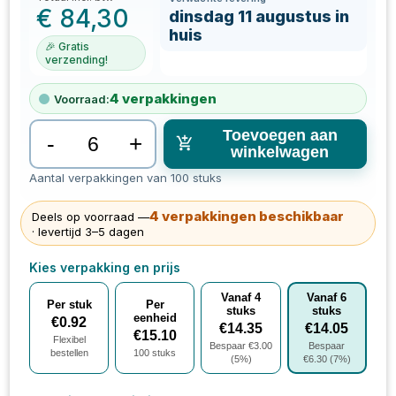
€
84,30
dinsdag 11 augustus in
huis
🎉 Gratis
verzending!
4
verpakkingen
Voorraad:
Toevoegen aan
-
+
winkelwagen
Aantal verpakkingen van 100 stuks
4
verpakkingen
beschikbaar
Deels op voorraad —
· levertijd 3–5 dagen
Kies verpakking en prijs
Vanaf
4
Vanaf
6
Per stuk
Per
stuks
stuks
eenheid
€
0.92
€
14.35
€
14.05
€
15.10
Flexibel
Bespaar €
3.00
Bespaar
bestellen
100
stuks
(
5
%)
€
6.30
(
7
%)