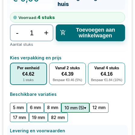
huis
4
stuks
Voorraad:
Toevoegen aan
-
+
winkelwagen
Aantal stuks
Kies verpakking en prijs
Per eenheid
Vanaf
2
stuks
Vanaf
4
stuks
€
4.62
€
4.39
€
4.16
1
stuks
Bespaar €
0.46
(
5
%)
Bespaar €
1.84
(
10
%)
Beschikbare variaties
5 mm
6 mm
8 mm
12 mm
▾
10 mm
(
5
)
17 mm
19 mm
82 mm
Levering en voorwaarden