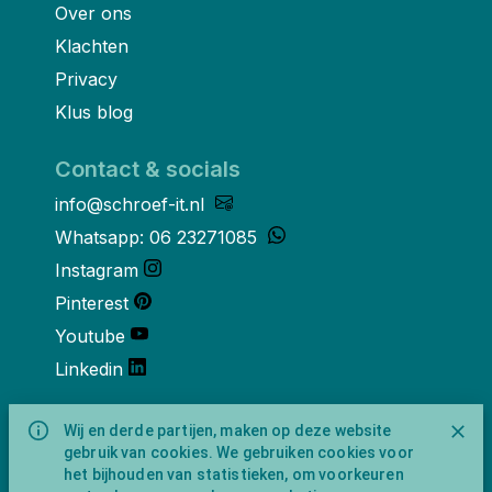
Over ons
Klachten
Privacy
Klus blog
Contact & socials
info@schroef-it.nl
Whatsapp: 06 23271085
Instagram
Pinterest
Youtube
Linkedin
Over ons
Wij en derde partijen, maken op deze website
gebruik van cookies. We gebruiken cookies voor
Schroef-it is een handelsnaam van
het bijhouden van statistieken, om voorkeuren
NewFeather B.V. geregisteerd onder KVK