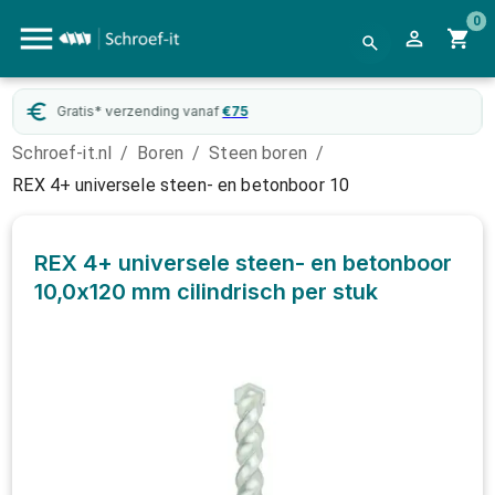
0
Gratis* verzending vanaf
€
75
Schroef-it.nl
/
Boren
/
Steen boren
/
REX 4+ universele steen- en betonboor 10
REX 4+ universele steen- en betonboor
10,0x120 mm cilindrisch
per stuk