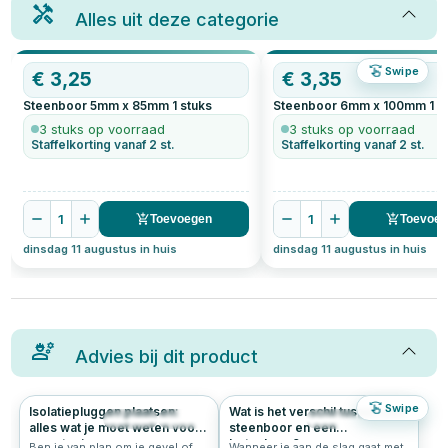
Alles uit deze categorie
Swipe
€
3,25
€
3,35
Steenboor 5mm x 85mm
1
stuks
Steenboor 6mm x 100mm
1
s
3 stuks op voorraad
3 stuks op voorraad
Staffelkorting vanaf 2 st.
Staffelkorting vanaf 2 st.
1
1
Toevoegen
Toevoe
dinsdag 11 augustus in huis
dinsdag 11 augustus in huis
Advies bij dit product
Swipe
Isolatiepluggen plaatsen:
Wat is het verschil tussen een
1236
5.0
442
4.7
alles wat je moet weten voor
steenboor en een
een stevige en
betonboor?
Ben je van plan om je gevel of
Wanneer je aan de slag gaat met