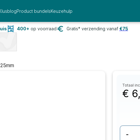
Klusblog
Product bundels
Keuzehulp
uis
400+
op voorraad
Gratis* verzending vanaf
€
75
 125mm
Totaal inc
€
6
-