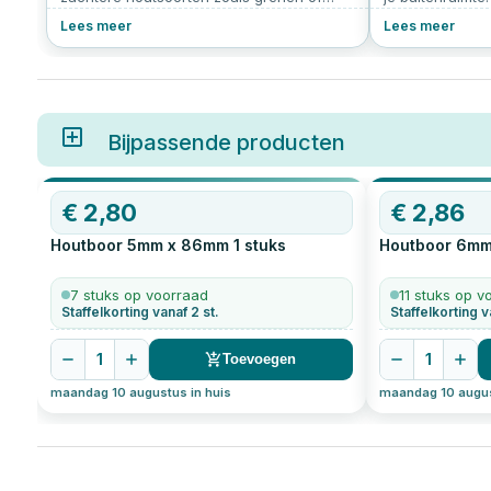
vuren. Het biedt ook meer controle over
of voor jezelf 
Lees meer
Lees meer
de plaatsing van de schroef.
belangrijk om 
schommelhaken 
hangen. In dit a
je een schomme
praktische tip
Bijpassende producten
€
2,80
€
2,86
Houtboor 5mm x 86mm
1
stuks
Houtboor 6m
7 stuks op voorraad
11 stuks op v
Staffelkorting vanaf 2 st.
Staffelkorting v
1
1
Toevoegen
maandag 10 augustus in huis
maandag 10 augus