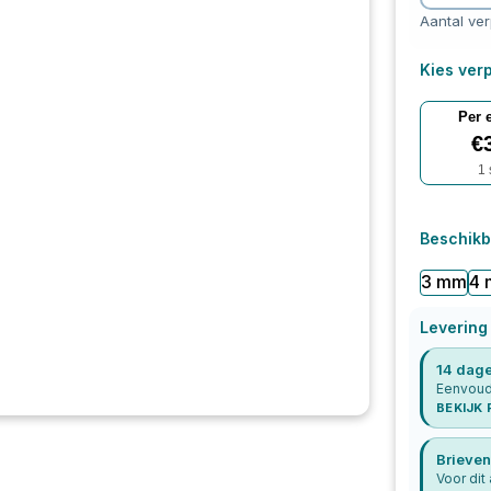
Aantal ve
Kies verp
Per 
€
1
Beschikb
3 mm
4
Levering
14 dage
Eenvoudi
BEKIJK
Brieven
Voor dit