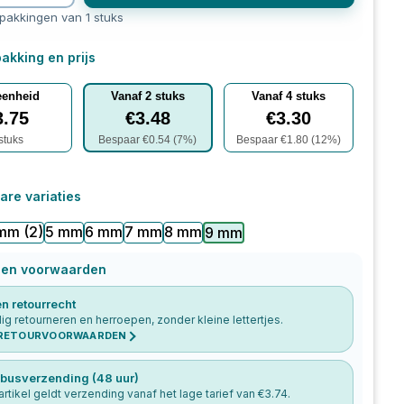
rpakkingen van 1 stuks
akking en prijs
eenheid
Vanaf
2
stuks
Vanaf
4
stuks
3.75
€
3.48
€
3.30
stuks
Bespaar €
0.54
(
7
%)
Bespaar €
1.80
(
12
%)
are variaties
 mm
(2)
5 mm
6 mm
7 mm
8 mm
9 mm
 en voorwaarden
n retourrecht
g retourneren en herroepen, zonder kleine lettertjes.
 RETOURVOORWAARDEN
busverzending (48 uur)
 artikel geldt verzending vanaf het lage tarief van €
3.74
.