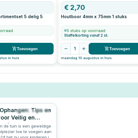
€
2,70
rtimentset 5 delig
5
Houtboor 4mm x 75mm
1
stuks
oorraad
5 stuks op voorraad
Staffelkorting vanaf 2 st.
1
Toevoegen
Toevoegen
tus in huis
maandag 10 augustus in huis
Ophangen: Tips en
1415
5.0
oor Veilig en
estigen
n de tuin is een geweldige
lplezier toe te voegen aan
. Of het nu voor kinderen is