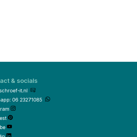
act & socials
schroef-it.nl
app: 06 23271085
gram
est
be
din