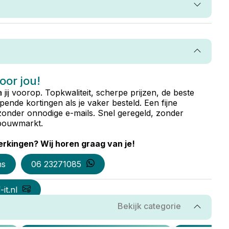
voor jou!
ta jij voorop. Topkwaliteit, scherpe prijzen, de beste
ende kortingen als je vaker besteld. Een fijne
zonder onnodige e-mails. Snel geregeld, zonder
e bouwmarkt.
rkingen? Wij horen graag van je!
ns
06 23271085
it.nl
Bekijk categorie