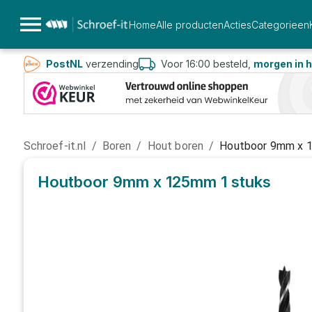
Home
Alle producten
Acties
Categorieen
PostNL
verzending
Voor 16:00 besteld,
morgen in h
Schroef-it.nl
/
Boren
/
Hout boren
/
Houtboor 9mm x
Houtboor 9mm x 125mm
1 stuks