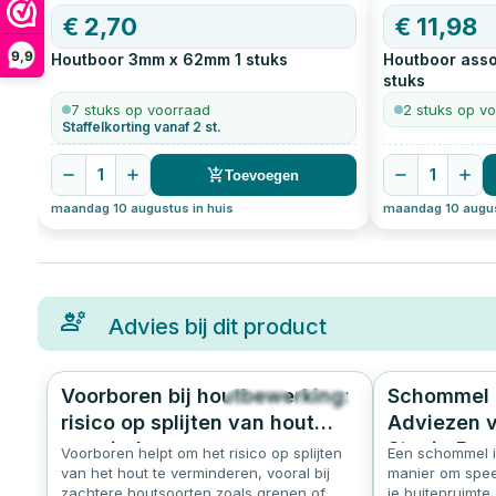
€
2,70
€
11,98
9,9
Houtboor 3mm x 62mm
1
stuks
Houtboor asso
stuks
7 stuks op voorraad
2 stuks op v
Staffelkorting vanaf 2 st.
1
1
Toevoegen
maandag 10 augustus in huis
maandag 10 augus
Advies bij dit product
Voorboren bij houtbewerking:
Schommel 
1262
5.0
risico op splijten van hout
Adviezen v
verminderen
Stevig Bev
Voorboren helpt om het risico op splijten
Een schommel i
van het hout te verminderen, vooral bij
manier om spee
zachtere houtsoorten zoals grenen of
je buitenruimte