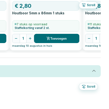
€
2,80
€
2,86
Scroll
Houtboor 5mm x 86mm
1
stuks
Houtboor 6m
7 stuks op voorraad
11 stuks op 
Staffelkorting vanaf 2 st.
Staffelkorting 
1
1
Toevoegen
maandag 10 augustus in huis
maandag 10 augus
Scroll