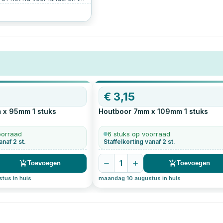
om te ontspannen, het is
een schommel met
op de juiste manier op te
rtikel lees je alles over hoe
l veilig ophangt, met
s en aandachtspunten.
€
3,15
m x 95mm
1
stuks
Houtboor 7mm x 109mm
1
stuks
oorraad
6 stuks op voorraad
anaf 2 st.
Staffelkorting vanaf 2 st.
1
Toevoegen
Toevoegen
tus in huis
maandag 10 augustus in huis