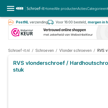
Home
Alle producten
Acties
Categorieen
PostNL
verzending
Voor 16:00 besteld,
morgen in h
Schroef-it.nl
/
Schroeven
/
Vlonder schroeven
/
RVS v
RVS vlonderschroef / Hardhoutschro
stuk