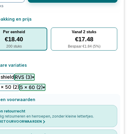
ks
akking en prijs
Per eenheid
Vanaf
2
stuks
€
18.40
€
17.48
200
stuks
Bespaar €
1.84
(
5
%)
are variaties
 shield
RVS
(
3
)
▾
 x 50
(2)
5 x 60
(
2
)
▾
 en voorwaarden
n retourrecht
g retourneren en herroepen, zonder kleine lettertjes.
 RETOURVOORWAARDEN