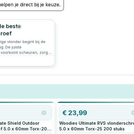
elpen je direct bij je keuze.
de beste
204
5.0
roef
ige vlonder begint bij de
ng. De juiste
 voorkomt scheuren, zorgt
e afwerking en verlengt de
je terras. Hieronder lees je
 letten:
€
23,99
ate Shield Outdoor
Woodies Ultimate RVS vlonderschr
f 5.0 x 60mm Torx-20
5.0 x 60mm Torx-25
200
stuks