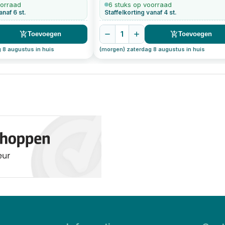
oorraad
6 stuks op voorraad
anaf 6 st.
Staffelkorting vanaf 4 st.
1
Toevoegen
Toevoegen
 8 augustus in huis
(morgen) zaterdag 8 augustus in huis