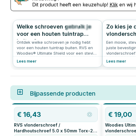
Dit product heeft een keuzehulp!
Klik
en wij h
Welke schroeven gebruik je
Zo kies je 
43
0.0
voor een houten tuintrap
vlondersch
buiten?
Ontdek welke schroeven je nodig hebt
Een mooie, stev
voor een houten tuintrap buiten. RVS en
juiste bevestigi
Woodies® Ultimate Shield voor een stevige
vlonderschroef
en duurzame trap.
voor een strakk
Lees meer
Lees meer
levensduur van 
waar je op moet
Bijpassende producten
€
16,43
€
19,00
RVS vlonderschroef /
Woodies Ultim
Hardhoutschroef 5.0 x 50mm Torx-25
vlonderschroe