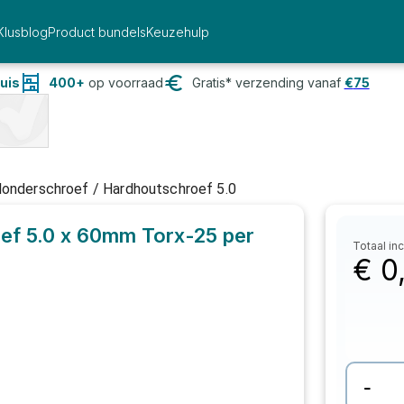
Klusblog
Product bundels
Keuzehulp
uis
400+
op voorraad
Gratis* verzending vanaf
€
75
londerschroef / Hardhoutschroef 5.0
ef 5.0 x 60mm Torx-25
per
Totaal inc
€
0
-