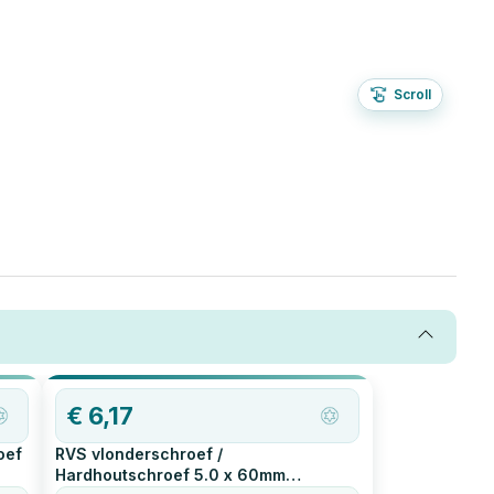
Scroll
€
6,17
oef
RVS vlonderschroef /
Hardhoutschroef 5.0 x 60mm