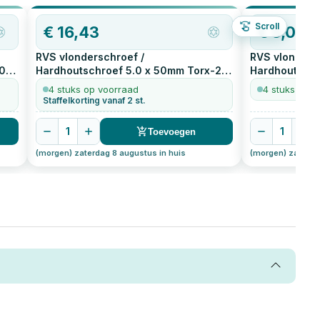
Scroll
€
16,43
€
5,03
RVS vlonderschroef /
RVS vlonders
0
Hardhoutschroef 5.0 x 50mm Torx-25
Hardhoutschr
200
stuks
kleinverpakki
4 stuks op voorraad
4 stuks op v
Staffelkorting vanaf 2 st.
1
1
Toevoegen
(morgen) zaterdag 8 augustus in huis
(morgen) zaterda