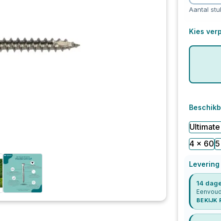
Aantal stu
Kies verp
Beschikb
Ultimate
4 x 60
5
Levering
14 dage
Eenvoudi
BEKIJK