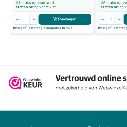
200
stuks
200
stuks
4 stuks op voorraad
8 stuks op v
Staffelkorting vanaf 2 st.
Staffelkorting v
1
1
Toevoegen
(morgen) zaterdag 8 augustus in huis
(morgen) zaterdag