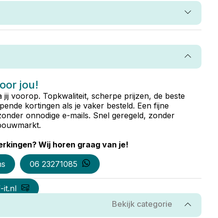
voor jou!
ta jij voorop. Topkwaliteit, scherpe prijzen, de beste
ende kortingen als je vaker besteld. Een fijne
zonder onnodige e-mails. Snel geregeld, zonder
e bouwmarkt.
rkingen? Wij horen graag van je!
ns
06 23271085
it.nl
Bekijk categorie