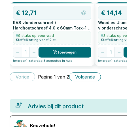
€
12,71
€
14,14
RVS vlonderschroef /
Woodies Ultim
Hardhoutschroef 4.0 x 60mm Torx-15
vlonderschroe
200
stuks
200
stuks
9 stuks op voorraad
3 stuks op v
Staffelkorting vanaf 2 st.
Staffelkorting v
1
1
Toevoegen
(morgen) zaterdag 8 augustus in huis
(morgen) zaterdag
Vorige
Pagina
1
van
2
Volgende
Advies bij dit product
Keuzehulp!