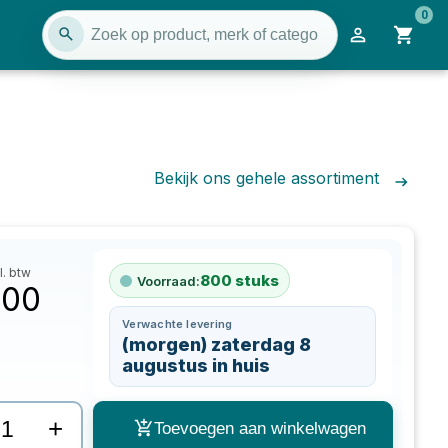
0
Bekijk ons gehele assortiment
l. btw
800
stuks
Voorraad:
,00
Verwachte levering
(morgen) zaterdag 8
augustus in huis
+
Toevoegen aan winkelwagen