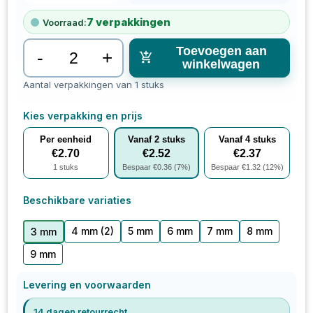
7
verpakkingen
Voorraad:
Toevoegen aan
-
+
winkelwagen
Aantal verpakkingen van 1 stuks
Kies verpakking en prijs
Per eenheid
Vanaf
2
stuks
Vanaf
4
stuks
€
2.70
€
2.52
€
2.37
1
stuks
Bespaar €
0.36
(
7
%)
Bespaar €
1.32
(
12
%)
Beschikbare variaties
4 mm
(2)
5 mm
6 mm
7 mm
8 mm
3 mm
9 mm
Levering en voorwaarden
14 dagen retourrecht