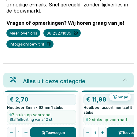
onnodige e-mails. Snel geregeld, zonder tijdverlies in
de bouwmarkt.
Vragen of opmerkingen? Wij horen graag van je!
Meer over ons
06 23271085
info@schroef-it.nl
Alles uit deze categorie
Swipe
€
2,70
€
11,98
Houtboor 3mm x 62mm
1
stuks
Houtboor assortimentset 5 de
stuks
7 stuks op voorraad
Staffelkorting vanaf 2 st.
2 stuks op voorraad
1
1
Toevoegen
Toevoe