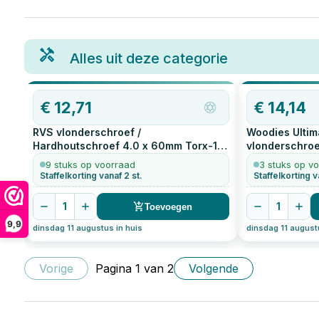
Alles uit deze categorie
€
12,71
€
14,14
RVS vlonderschroef /
Woodies Ultim
Hardhoutschroef 4.0 x 60mm Torx-15
vlonderschroe
200
stuks
200
stuks
9 stuks op voorraad
3 stuks op v
Staffelkorting vanaf 2 st.
Staffelkorting v
1
1
Toevoegen
9,9
dinsdag 11 augustus in huis
dinsdag 11 august
Vorige
Pagina
1
van
2
Volgende