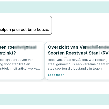
elpen je direct bij je keuze.
en roestvrijstaal
Overzicht van Verschillend
342
5.0
543
4.
erzinkt?
Soorten Roestvast Staal (RV
en Hun Toepassingen
ld zijn schroeven van
Roestvast staal (RVS), ook wel roestvrij
g voor stabiliteit en
staal genoemd, is een verzamelnaam v
tdek in dit artikel welke
staalsoorten die bestand zijn tegen
n of je het best voor
corrosie dankzij het toevoegen van
Lees meer
 of verzinkte schroeven kunt
chroom en soms andere
ijk van je
legeringselementen zoals nikkel of
en.
molybdeen. Er zijn verschillende soorte
RVS, die worden geclassificeerd op bas
van hun metallurgische structuur en de
legeringselementen die zijn toegevoegd.
dit artikel lees je alles over de
verschillende soorten RVS.