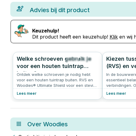
Advies bij dit product
Keuzehulp!
Dit product heeft een keuzehulp!
Klik
en wij h
Welke schroeven gebruik je
Kiezen tuss
45
0.0
voor een houten tuintrap
(RVS) en v
buiten?
Ontdek welke schroeven je nodig hebt
In de bouwwere
voor een houten tuintrap buiten. RVS en
essentieel belan
Woodies® Ultimate Shield voor een stevige
verbindingen. On
en duurzame trap.
factoren bepale
Lees meer
Lees meer
roestvrijstalen
kiezen, afhankel
projectbehoeft
Over
Woodies