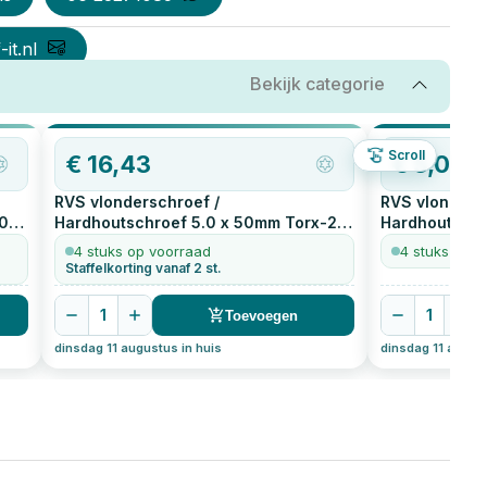
it.nl
Bekijk categorie
Scroll
€
16,43
€
5,03
RVS vlonderschroef /
RVS vlonders
0
Hardhoutschroef 5.0 x 50mm Torx-25
Hardhoutschr
200
stuks
kleinverpakki
4 stuks op voorraad
4 stuks op v
Staffelkorting vanaf 2 st.
1
1
Toevoegen
dinsdag 11 augustus in huis
dinsdag 11 august