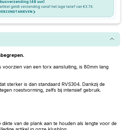
busverzending (48 uur)
 artikel geldt verzending vanaf het lage tarief van €
3.74
.
 VERZENDTARIEVEN
inbegrepen.
 voorzien van een torx aansluiting, is 80mm lang
t sterker is dan standaard RVS304. Dankzij de
gen roestvorming, zelfs bij intensief gebruik.
e dikte van de plank aan te houden als lengte voor de
dige artikel in onze klusblog.