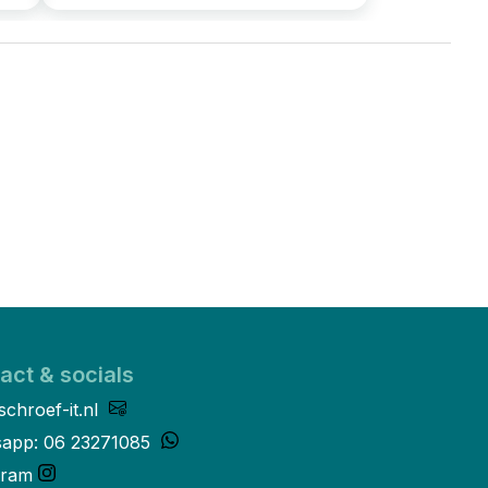
act & socials
schroef-it.nl
app: 06 23271085
gram