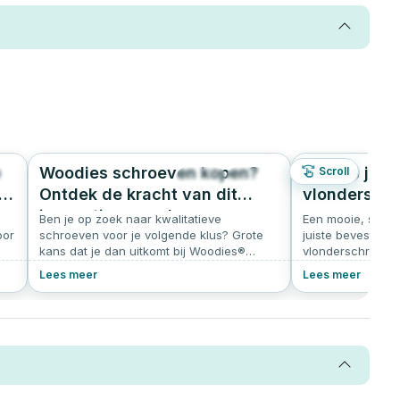
e
Woodies schroeven kopen?
Zo kies je d
Scroll
7
205
4.9
S)
Ontdek de kracht van dit
vlonderschr
innovatieve merk
Ben je op zoek naar kwalitatieve
Een mooie, stevig
oor
schroeven voor je volgende klus? Grote
juiste bevestiging
kans dat je dan uitkomt bij Woodies®
vlonderschroef v
Ultimate. Deze innovatieve schroeven zijn
voor een strakke
Lees meer
Lees meer
populair bij vakmensen én doe-het-
levensduur van je
zelvers. In dit artikel lees je waarom
waar je op moet l
n
Woodies zo’n slimme keuze is.
is
 In