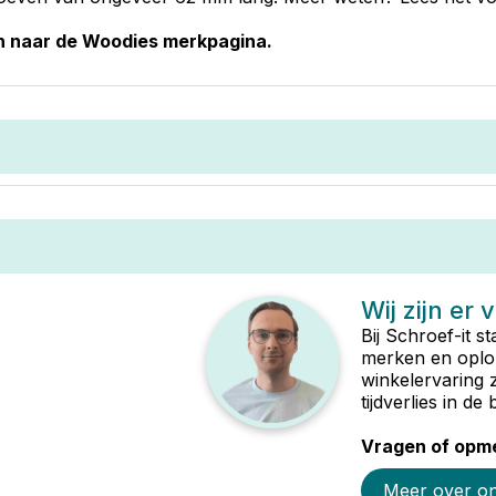
an naar de Woodies merkpagina.
Wij zijn er 
Bij Schroef-it s
merken en oplop
winkelervaring 
tijdverlies in d
Vragen of opme
Meer over o