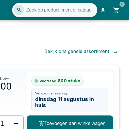
0
Bekijk ons gehele assortiment
l. btw
800
stuks
Voorraad:
,00
Verwachte levering
dinsdag 11 augustus in
huis
+
Toevoegen aan winkelwagen