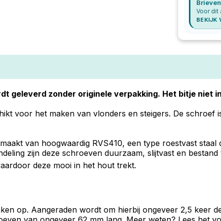
Brieven
Voor dit
BEKIJK
dt geleverd zonder originele verpakking. Het bitje niet 
kt voor het maken van vlonders en steigers. De schroef is
akt van hoogwaardig RVS410, een type roestvast staal da
eling zijn deze schroeven duurzaam, slijtvast en bestand te
aardoor deze mooi in het hout trekt.
lanken op. Aangeraden wordt om hierbij ongeveer 2,5 keer d
oeven van ongeveer 62 mm lang. Meer weten? Lees het volle