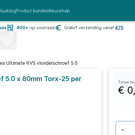
Klusblog
Product bundels
Keuzehulp
uis
400+
op voorraad
Gratis* verzending vanaf
€
75
es Ultimate RVS vlonderschroef 5.0
f 5.0 x 80mm Torx-25
per
Totaal inc
€
0
-