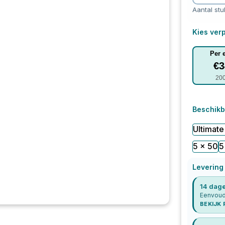
Aantal stu
Kies verp
Per 
€
3
20
Beschikb
Ultimate
5 x 50
5
Levering
14 dage
Eenvoudi
BEKIJK