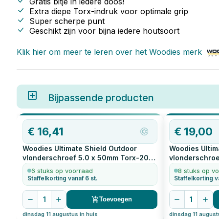
Gratis bitje in iedere doos!
Extra diepe Torx-indruk voor optimale grip
Super scherpe punt
Geschikt zijn voor bijna iedere houtsoort
Klik hier om meer te leren over het
Woodies
merk
Bijpassende producten
€
16,41
€
19,00
Woodies Ultimate Shield Outdoor
Woodies Ultim
vlonderschroef 5.0 x 50mm Torx-20
vlonderschroe
200
stuks
200
stuks
6 stuks op voorraad
8 stuks op v
Staffelkorting vanaf 6 st.
Staffelkorting v
1
1
Toevoegen
dinsdag 11 augustus in huis
dinsdag 11 august