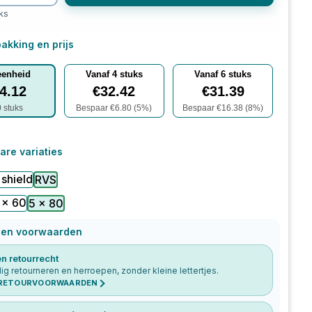
ks
akking en prijs
eenheid
Vanaf
4
stuks
Vanaf
6
stuks
4.12
€
32.42
€
31.39
0
stuks
Bespaar €
6.80
(
5
%)
Bespaar €
16.38
(
8
%)
are variaties
 shield
RVS
 x 60
5 x 80
 en voorwaarden
n retourrecht
g retourneren en herroepen, zonder kleine lettertjes.
 RETOURVOORWAARDEN