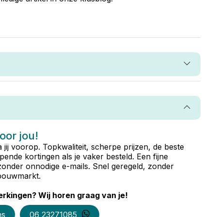
voor jou!
ta jij voorop. Topkwaliteit, scherpe prijzen, de beste
ende kortingen als je vaker besteld. Een fijne
zonder onnodige e-mails. Snel geregeld, zonder
e bouwmarkt.
rkingen? Wij horen graag van je!
ns
06 23271085