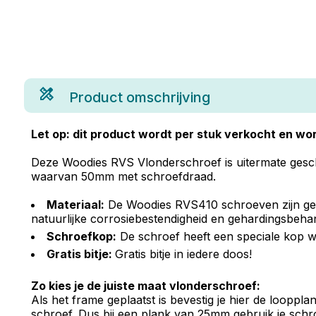
Product omschrijving
Let op: dit product wordt per stuk verkocht en wor
Deze Woodies RVS Vlonderschroef is uitermate geschi
waarvan 50mm met schroefdraad.
Materiaal:
De Woodies RVS410 schroeven zijn gema
natuurlijke corrosiebestendigheid en gehardingsbehand
Schroefkop:
De schroef heeft een speciale kop w
Gratis bitje:
Gratis bitje in iedere doos!
Zo kies je de juiste maat vlonderschroef:
Als het frame geplaatst is bevestig je hier de loopp
schroef. Dus bij een plank van 25mm gebruik je schr