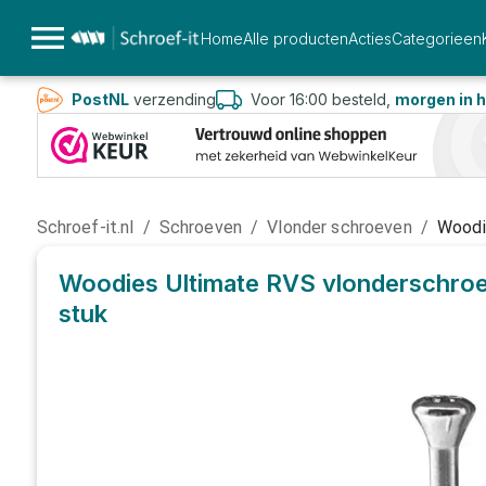
Home
Alle producten
Acties
Categorieen
PostNL
verzending
Voor 16:00 besteld,
morgen in h
Schroef-it.nl
/
Schroeven
/
Vlonder schroeven
/
Woodi
Woodies Ultimate RVS vlonderschroe
stuk