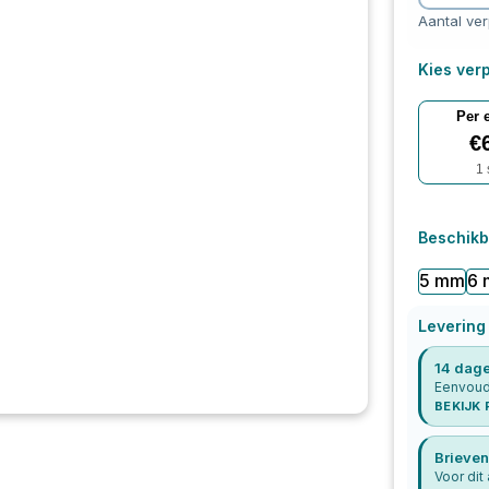
Aantal ve
Kies verp
Per 
€
1
Beschikb
5 mm
6
Levering
14 dage
Eenvoudi
BEKIJK
Brieven
Voor dit