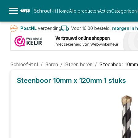
Home
Alle producten
Acties
Categorieen
PostNL
verzending
Voor 16:00 besteld,
morgen in h
Schroef-it.nl
/
Boren
/
Steen boren
/
Steenboor 10mm
Steenboor 10mm x 120mm
1 stuks