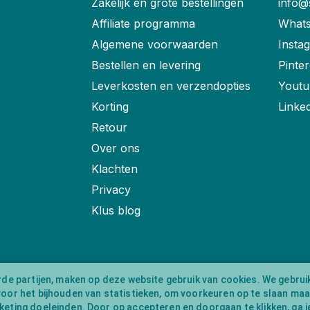
Zakelijk en grote bestellingen
info@
Affiliate programma
Whats
Algemene voorwaarden
Insta
Bestellen en levering
Pinter
Leverkosten en verzendopties
Youtu
Korting
Linke
Retour
Over ons
Klachten
Privacy
Klus blog
rde partijen, maken op deze website gebruik van cookies. We gebrui
voor het bijhouden van statistieken, om voorkeuren op te slaan ma
eting doeleinden. Door op accepteren en doorgaan te klikken, ga j