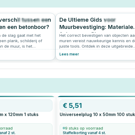
 verschil tussen een
De Ultieme Gids voor
442
4.7
1380
3.
en een betonboor?
Muurbevestiging: Materiale
Schroeven, Pluggen,
 de slag gaat met het
Het correct bevestigen van objecten a
n plank, schilderij of
Draagkracht en
muren vereist nauwkeurige kennis en d
n de muur, is het
juiste tools. Ontdek in deze uitgebreide
Schroeflengtes
 juiste boor te kiezen.
gids hoe je muurmaterialen identificeert
Lees meer
or harde materialen zoals
de ideale schroeven kiest, welke plug bi
ton moet boren. Twee
welke schroefmaat gebruikt wordt, wat
oortypes zijn de steenboor
draagkracht van de pluggen en
r. Hoewel ze op het eerste
schroeven is, en hoe je zorgt voor een
 lijken, zijn er duidelijke
veilige en duurzame muurbevestiging.
bouw, toepassing en
Leer stap voor stap hoe je jouw project 
een succes maakt en gebruik onze
schroef-plug-boor conversietabel om
altijd de juiste maat pluggen bij je
€
5,51
schroeven te vinden.
m x 120mm
1
stuks
Universeelplug 10 x 50mm
100
stuk
oorraad
9 stuks op voorraad
anaf 2 st.
Staffelkorting vanaf 4 st.