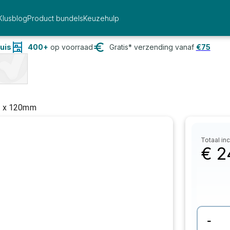
Klusblog
Product bundels
Keuzehulp
uis
400+
op voorraad
Gratis* verzending vanaf
€
75
 x 120mm
Totaal inc
€
2
-