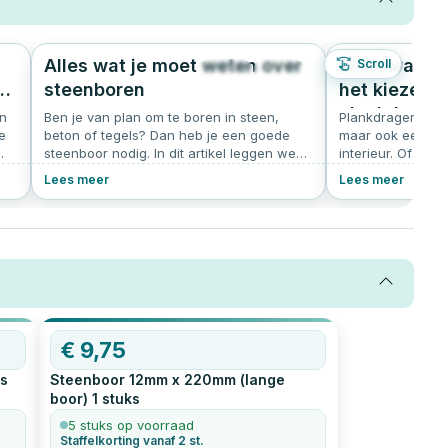
Alles wat je moet weten over
Alles wat j
Scroll
0
482
4.7
n,
steenboren
het kiezen e
plankdrager
an
Ben je van plan om te boren in steen,
Plankdragers zijn
e
beton of tegels? Dan heb je een goede
maar ook een stij
steenboor nodig. In dit artikel leggen we
interieur. Of je n
,
uit wat een steenboor precies is, wanneer
creëren of een d
Lees meer
Lees meer
j
je deze gebruikt, welke soorten er zijn en
toevoegen, de ju
 de
waar je op moet letten bij het kopen. Of je
het verschil. In d
nu een beginnende klusser bent of een
hoeveel plankdra
ervaren doe-het-zelver: met de juiste
diep ze moeten z
steenboor wordt jouw project een stuk
schroeven je het
tot
makkelijker.
meer. Ontdek han
en installeren va
zwarte plankdra
gewichtscapacite
€
9,75
s
Steenboor 12mm x 220mm (lange
boor)
1
stuks
5 stuks op voorraad
Staffelkorting vanaf 2 st.