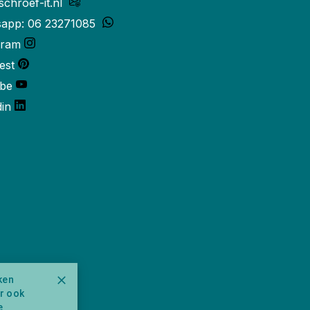
schroef-it.nl
app: 06 23271085
gram
est
be
din
ken
ar ook
e