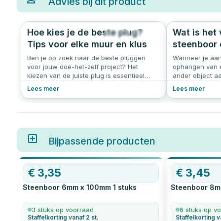
Advies bij dit product
Hoe kies je de beste plug?
Wat is het
596
4.7
Tips voor elke muur en klus
steenboor 
Ben je op zoek naar de beste pluggen
Wanneer je aan
voor jouw doe-het-zelf project? Het
ophangen van ee
kiezen van de juiste plug is essentieel
ander object aa
voor een veilige en stevige bevestiging.
belangrijk om de
Lees meer
Lees meer
Het gebruik van de juiste plug voorkomt
Zeker als je do
dat je muur beschadigd raakt en zorgt
baksteen of be
ervoor dat het object stevig blijft hangen.
veelgebruikte b
Of je nu iets aan een holle wand,
en de betonboo
bakstenen muur of betonnen wand wilt
gezicht op elkaar
ophangen, de diverse soorten pluggen
verschillen in 
Bijpassende producten
zorgen er voor dat jouw project stevig kan
resultaat.
worden bevestigd. Denk hierbij aan
universele pluggen, expansiepluggen,
€
3,35
€
3,45
hollewandpluggen, keilbouten en
slagpluggen.
Steenboor 6mm x 100mm
1
stuks
Steenboor 8m
3 stuks op voorraad
6 stuks op v
Staffelkorting vanaf 2 st.
Staffelkorting v