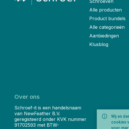
Schroeven
Alle producten
Product bundels
Alle categorieën
Aanbiedingen
Klusblog
Over ons
Schroef-it is een handelsnaam
van NewFeather B.V.
Wij en de
geregisteerd onder KVK nummer
cookies 
91702593 met BTW-
voor mark