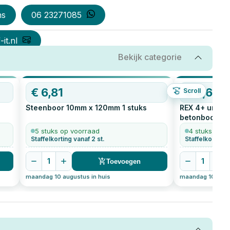
ns
06 23271085
it.nl
Bekijk categorie
€
6,81
€
4,62
Scroll
Steenboor 10mm x 120mm
1
stuks
REX 4+ univer
betonboor 10,
stuks
5 stuks op voorraad
4 stuks op v
Staffelkorting vanaf 2 st.
Staffelkorting 
1
1
Toevoegen
maandag 10 augustus in huis
maandag 10 augus