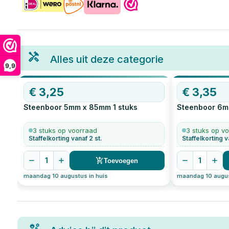
Alles uit deze categorie
9,9
€
3,25
€
3,35
Steenboor 5mm x 85mm
1
stuks
Steenboor 6m
3 stuks op voorraad
3 stuks op v
Staffelkorting vanaf 2 st.
Staffelkorting v
1
1
Toevoegen
maandag 10 augustus in huis
maandag 10 augus