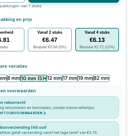
rpakkingen van 1 stuks
akking en prijs
eenheid
Vanaf
2
stuks
Vanaf
4
stuks
6.81
€
6.47
€
6.13
stuks
Bespaar €
0.68
(
5
%)
Bespaar €
2.72
(
10
%)
are variaties
 mm
8 mm
12 mm
17 mm
19 mm
82 mm
10 mm
(
5
)
▾
 en voorwaarden
n retourrecht
g retourneren en herroepen, zonder kleine lettertjes.
 RETOURVOORWAARDEN
busverzending (48 uur)
 artikel geldt verzending vanaf het lage tarief van €
3.74
.