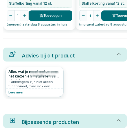
Staffelkorting vanaf 12 st.
Staffelkorting vanaf 12 st.
1
1
Toevoegen
Toevoe
(morgen) zaterdag 8 augustus in huis
(morgen) zaterdag 8 augustus 
Advies bij dit product
Alles wat je moet weten over
2014
5.0
het kiezen en installeren van
plankdragers
Plankdragers zijn niet alleen
functioneel, maar ook een
stijlvolle toevoeging aan je
Lees meer
interieur. Of je nu extra
opbergruimte wilt creëren of
een decoratief accent wilt
toevoegen, de juiste
plankdragers maken het verschil.
In dit artikel bespreken we
hoeveel plankdragers je nodig
Bijpassende producten
hebt, hoe diep ze moeten zijn,
welke plankdrager schroeven je