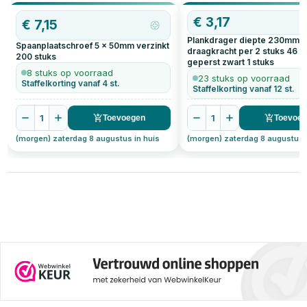
het beste kunt gebruiken, en
OP=OP
€
3,17
meer. Ontdek handige tips voor
€
7,15
het kiezen en installeren van
Plankdrager diepte 230mm
plankdragers, inclusief zwarte
Spaanplaatschroef 5 x 50mm verzinkt
plankdragers en hun
draagkracht per 2 stuks 46 kg
200
stuks
gewichtscapaciteit.
geperst zwart
1
stuks
8 stuks op voorraad
23 stuks op voorraad
Staffelkorting vanaf 4 st.
Staffelkorting vanaf 12 st.
1
1
Toevoegen
Toevoe
(morgen) zaterdag 8 augustus in huis
(morgen) zaterdag 8 augustus 