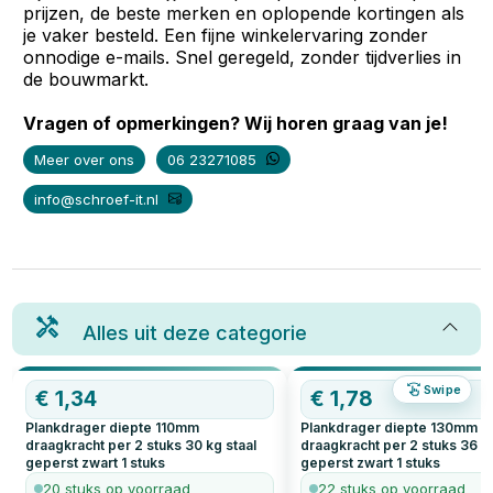
prijzen, de beste merken en oplopende kortingen als
je vaker besteld. Een fijne winkelervaring zonder
onnodige e-mails. Snel geregeld, zonder tijdverlies in
de bouwmarkt.
Vragen of opmerkingen? Wij horen graag van je!
Meer over ons
06 23271085
info@schroef-it.nl
Alles uit deze categorie
Swipe
€
1,34
€
1,78
Plankdrager diepte 110mm
Plankdrager diepte 130mm
draagkracht per 2 stuks 30 kg staal
draagkracht per 2 stuks 36 kg
geperst zwart
1
stuks
geperst zwart
1
stuks
20 stuks op voorraad
22 stuks op voorraad