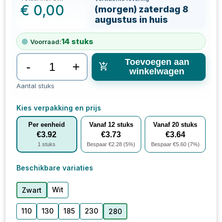
€
0,00
(morgen) zaterdag 8
augustus in huis
14
stuks
Voorraad:
Toevoegen aan
-
+
winkelwagen
Aantal stuks
Kies verpakking en prijs
Per eenheid
Vanaf
12
stuks
Vanaf
20
stuks
€
3.92
€
3.73
€
3.64
1
stuks
Bespaar €
2.28
(
5
%)
Bespaar €
5.60
(
7
%)
Beschikbare variaties
Wit
Zwart
110
130
185
230
280