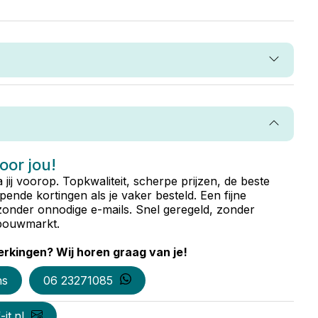
voor jou!
ta jij voorop. Topkwaliteit, scherpe prijzen, de beste
ende kortingen als je vaker besteld. Een fijne
zonder onnodige e-mails. Snel geregeld, zonder
e bouwmarkt.
rkingen? Wij horen graag van je!
ns
06 23271085
it.nl