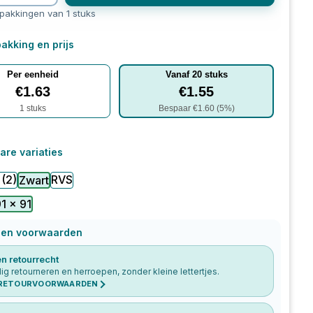
rpakkingen van 1 stuks
akking en prijs
Per eenheid
Vanaf
20
stuks
€
1.63
€
1.55
1
stuks
Bespaar €
1.60
(
5
%)
are variaties
(2)
RVS
Zwart
1 x 91
 en voorwaarden
n retourrecht
g retourneren en herroepen, zonder kleine lettertjes.
 RETOURVOORWAARDEN