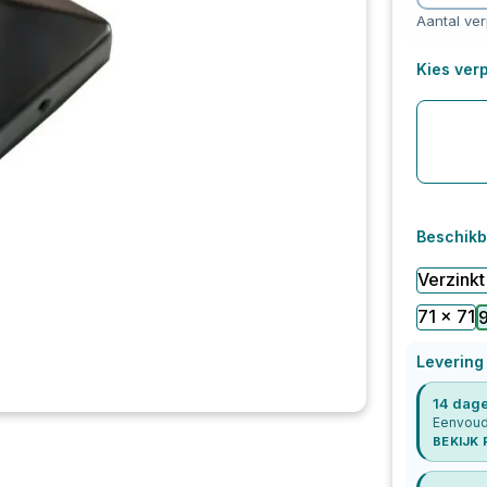
Aantal ve
Kies verp
Beschikb
Verzinkt
71 x 71
9
Levering
14 dage
Eenvoudi
BEKIJK