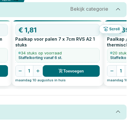
Bekijk categorie
OP=OP
€
1,81
€
1,39
Scroll
m
Paalkap voor palen 7 x 7cm RVS A2
1
Paalkap / afd
stuks
thermisch ver
34 stuks op voorraad
20 stuks op 
Staffelkorting vanaf 6 st.
Staffelkorting 
1
1
Toevoegen
maandag 10 augustus in huis
maandag 10 augus