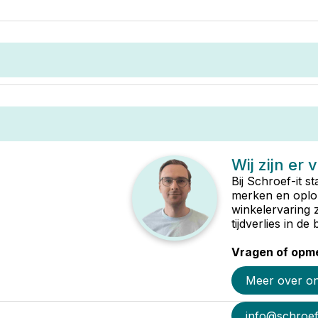
Wij zijn er 
Bij Schroef-it s
merken en oplop
winkelervaring 
tijdverlies in d
Vragen of opme
Meer over o
info@schroef-