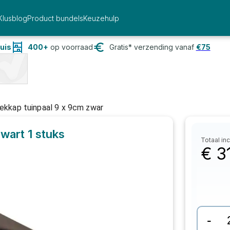
Klusblog
Product bundels
Keuzehulp
uis
400+
op voorraad
Gratis* verzending vanaf
€
75
ekkap tuinpaal 9 x 9cm zwar
zwart
1 stuks
Totaal inc
€
3
-