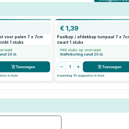
€
1,39
ol voor palen 7 x 7cm
Paalkap / afdekkap tuinpaal 7 x 7c
zinkt
1
stuks
zwart
1
stuks
oorraad
48 stuks op voorraad
anaf 20 st.
Staffelkorting vanaf 20 st.
1
Toevoegen
Toevoegen
tus in huis
maandag 10 augustus in huis