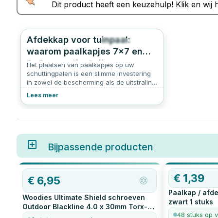
Dit product heeft een keuzehulp!
Klik
en wij h
Afdekkap voor tuinpaal:
270
4.9
waarom paalkapjes 7x7 en
9x9 essentieel zijn
Het plaatsen van paalkapjes op uw
schuttingpalen is een slimme investering
in zowel de bescherming als de uitstraling
van uw tuin. Of u nu kiest voor paalkapjes
Lees meer
7x7, paalkapjes 9x9, of een afdekkap
tuinpaal, deze accessoires bieden
praktische voordelen en dragen bij aan
een verzorgde look van uw buitenruimte.
Hieronder leest u waarom paalkapjes
verzinkt en andere varianten essentieel
Bijpassende producten
zijn voor uw schutting.
€
1,39
€
6,95
Paalkap / afd
Woodies Ultimate Shield schroeven
zwart
1
stuks
Outdoor Blackline 4.0 x 30mm Torx-20
48 stuks op 
200
stuks