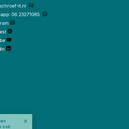
schroef-it.nl
app: 06 23271085
gram
est
be
din
ken
ar ook