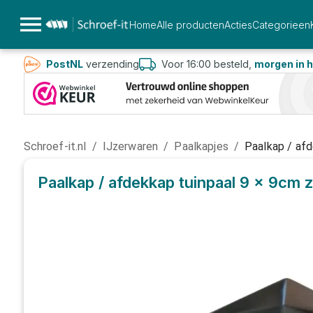
Home
Alle producten
Acties
Categorieen
PostNL
verzending
Voor 16:00 besteld,
morgen in h
Schroef-it.nl
/
IJzerwaren
/
Paalkapjes
/
Paalkap / afd
Paalkap / afdekkap tuinpaal 9 x 9cm 