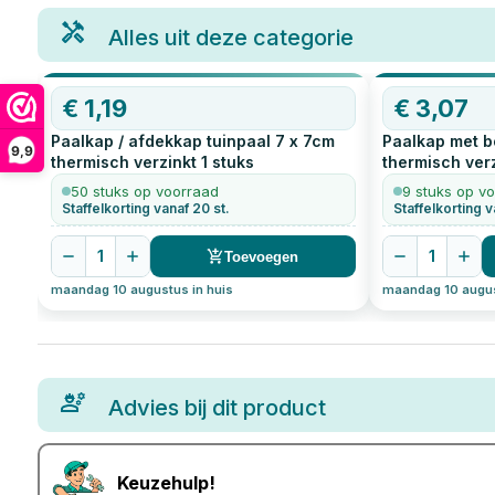
Alles uit deze categorie
€
1,19
€
3,07
Paalkap / afdekkap tuinpaal 7 x 7cm
Paalkap met b
9,9
thermisch verzinkt
1
stuks
thermisch ver
50 stuks op voorraad
9 stuks op v
Staffelkorting vanaf 20 st.
Staffelkorting v
1
1
Toevoegen
maandag 10 augustus in huis
maandag 10 augus
Advies bij dit product
Keuzehulp!