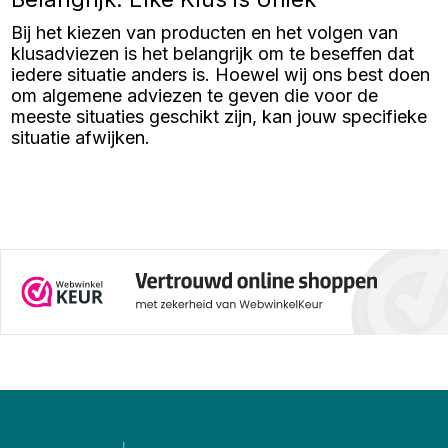
maat heb je nodig en kies je
voor kunststof of metalen
Bij het kiezen van producten en het volgen van
pinnen? In dit artikel leggen we
je stap voor stap uit hoe je
klusadviezen is het belangrijk om te beseffen dat
isolatiepluggen plaatst, hoe je
iedere situatie anders is. Hoewel wij ons best doen
de juiste lengte isolatieplug
kiest en waar je op moet letten
om algemene adviezen te geven die voor de
bij verschillende soorten
meeste situaties geschikt zijn, kan jouw specifieke
ondergronden zoals beton of
situatie afwijken.
baksteen.