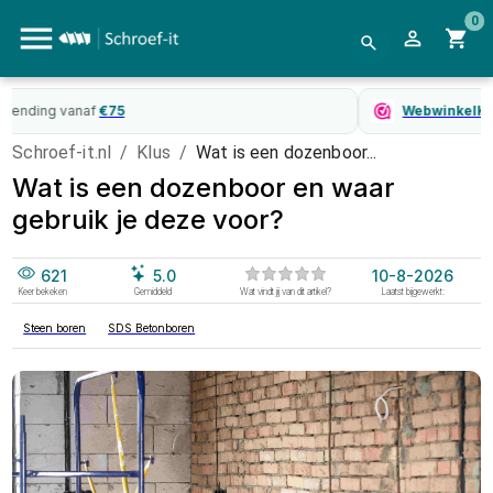
0
WebwinkelKeur
gecertificeerd
Schroef-it.nl
/
Klus
/
Wat is een dozenboor...
Wat is een dozenboor en waar
gebruik je deze voor?
621
5.0
10-8-2026
Keer bekeken
Gemiddeld
Wat vindt jij van dit artikel?
Laatst bijgewerkt:
Steen boren
SDS Betonboren