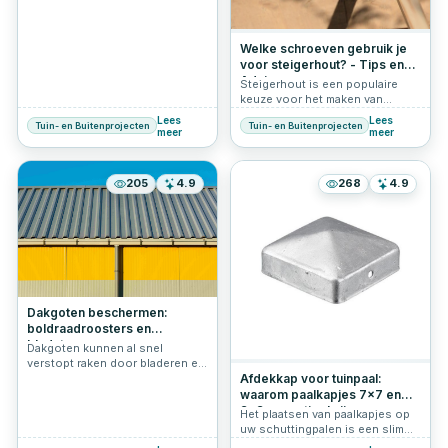
Welke schroeven gebruik je
voor steigerhout? - Tips en
Advies
Steigerhout is een populaire
keuze voor het maken van
meubels, tuinafscheidingen en
Lees
Lees
Tuin- en Buitenprojecten
Tuin- en Buitenprojecten
andere doe-het-zelfprojecten.
meer
meer
Maar welke schroeven zijn het
meest geschikt voor
steigerplanken? In dit artikel
205
4.9
268
4.9
leggen we uit waar je op moet
letten en geven we tips voor de
beste bevestigingsmaterialen.
Dakgoten beschermen:
boldraadroosters en
bladstops
Dakgoten kunnen al snel
verstopt raken door bladeren en
ander vuil, vooral in de herfst.
Afdekkap voor tuinpaal:
Om te voorkomen dat je
waarom paalkapjes 7x7 en
dakgoten en hemelwaterafvoer
9x9 essentieel zijn
Het plaatsen van paalkapjes op
verstopt raken, zijn er handige
uw schuttingpalen is een slimme
oplossingen zoals
investering in zowel de