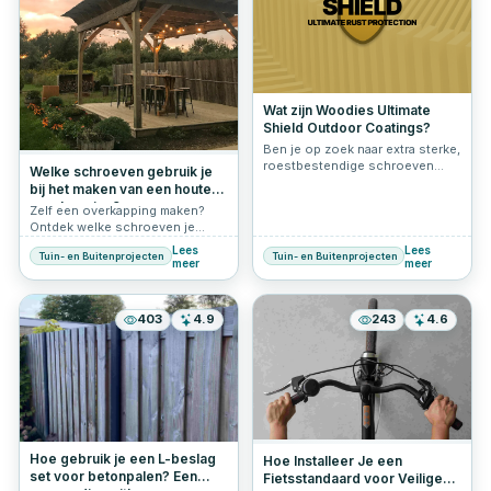
continu worden blootgesteld
aan weersinvloeden, zijn
roestvrije schroeven essentieel
voor een lange levensduur. In dit
artikel ontdek je hoe je
eenvoudig een vlonder in je tuin
Wat zijn Woodies Ultimate
maakt en wat je nodig hebt om
Shield Outdoor Coatings?
jouw project tot een succes te
maken.
Ben je op zoek naar extra sterke,
roestbestendige schroeven
Welke schroeven gebruik je
voor buitengebruik of vochtige
bij het maken van een houten
omstandigheden? Dan kom je al
overkapping?
Zelf een overkapping maken?
snel uit bij de Woodies Ultimate
Ontdek welke schroeven je
Shield schroeven. Maar wat is
nodig hebt: RVS, verzinkt of
de Ultimate Shield eigenlijk?
Lees
Lees
Tuin- en Buitenprojecten
Tuin- en Buitenprojecten
Ultimate Shield, en waarom
Woodies Ultimate Shield is een
meer
meer
tellerkopschroeven ideaal zijn.
geavanceerde beschermlaag die
speciaal ontwikkeld is om
schroeven langdurig te
403
4.9
243
4.6
beschermen tegen roest,
slijtage en beschadiging. Dankzij
deze coating zijn Woodies
schroeven sterker, duurzamer
en betrouwbaarder dan veel
standaard RVS-alternatieven.
Hoe gebruik je een L-beslag
Hoe Installeer Je een
set voor betonpalen? Een
Fietsstandaard voor Veilige