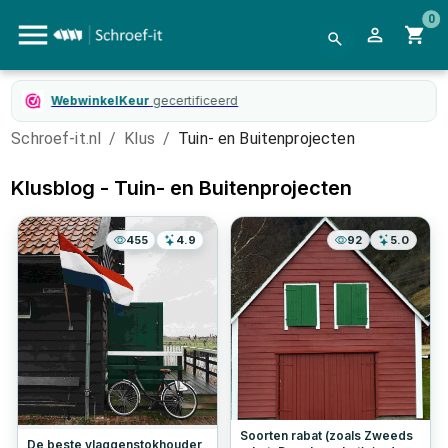
0
WebwinkelKeur
gecertificeerd
Schroef-it.nl
/
Klus
/
Tuin- en Buitenprojecten
Klusblog -
Tuin- en Buitenprojecten
455
4.9
92
5.0
Soorten rabat (zoals Zweeds
De beste vlaggenstokhouder