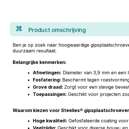
Product omschrijving
Ben je op zoek naar hoogwaardige gipsplaatschroeven
duurzaam resultaat.
Belangrijke kenmerken:
Afmetingen:
Diameter van 3,9 mm en een le
Fosfatering:
Beschermt tegen roestvorming,
Grove draad:
Zorgt voor een stevige beves
Toepassingen:
Geschikt voor projecten zo
Waarom kiezen voor Steelies® gipsplaatschroeve
Hoge kwaliteit:
Gefosfateerde coating voor
Veelzijdig:
Geschikt voor diverse bouw- en 