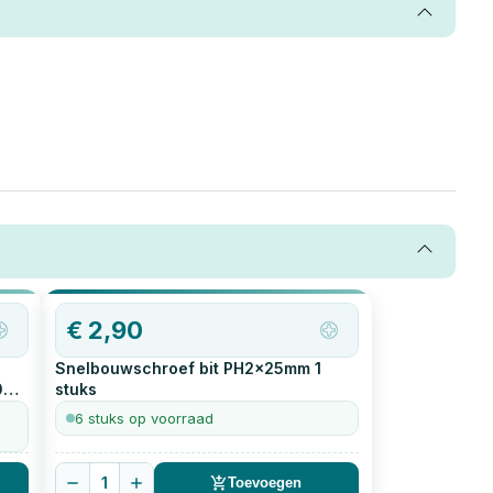
OP=OP
€
2,90
Snelbouwschroef bit PH2x25mm
1
0
stuks
6 stuks op voorraad
1
Toevoegen