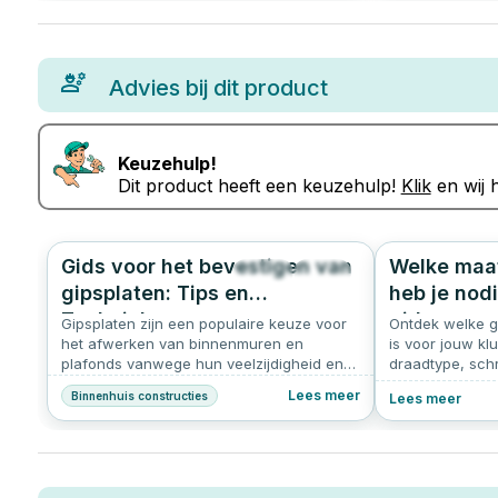
Advies bij dit product
Keuzehulp!
Dit product heeft een keuzehulp!
Klik
en wij h
Gids voor het bevestigen van
Welke maat
936
4.9
gipsplaten: Tips en
heb je nod
Technieken
gids
Gipsplaten zijn een populaire keuze voor
Ontdek welke g
het afwerken van binnenmuren en
is voor jouw klu
plafonds vanwege hun veelzijdigheid en
draadtype, sch
eenvoudige installatie. Hier een kort
Handige tips va
Lees meer
Binnenhuis constructies
Lees meer
overzicht van hoe je gipsplaten kunt
bevestigen.