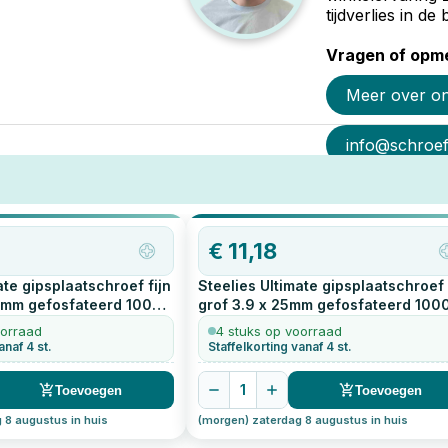
tijdverlies in d
Vragen of opme
Meer over o
info@schroef-
€
11,18
ate gipsplaatschroef fijn
Steelies Ultimate gipsplaatschroef
5mm gefosfateerd
1000
grof 3.9 x 25mm gefosfateerd
100
stuks
oorraad
4 stuks op voorraad
anaf 4 st.
Staffelkorting vanaf 4 st.
1
Toevoegen
Toevoegen
 8 augustus in huis
(morgen) zaterdag 8 augustus in huis