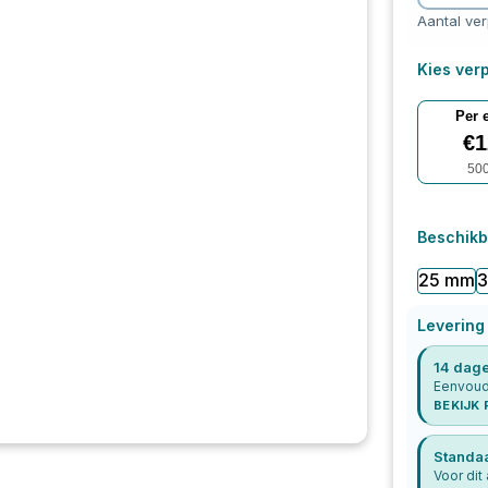
Aantal ve
Kies verp
Per 
€
1
50
Beschikb
25 mm
Levering
14 dage
Eenvoudi
BEKIJK
Standa
Voor dit 