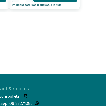
(morgen) zaterdag 8 augustus in huis
act & socials
schroef-it.nl
app: 06 23271085