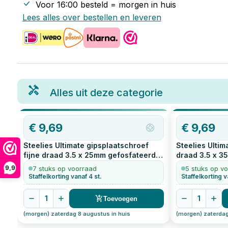
Voor 16:00 besteld = morgen in huis
Lees alles over bestellen en leveren
Alles uit deze categorie
€
9,69
€
9,69
Steelies Ultimate gipsplaatschroef
Steelies Ultim
fijne draad 3.5 x 25mm gefosfateerd
draad 3.5 x 3
1000
stuks
stuks
9,9
7 stuks op voorraad
5 stuks op v
Staffelkorting vanaf 4 st.
Staffelkorting v
1
1
Toevoegen
(morgen) zaterdag 8 augustus in huis
(morgen) zaterdag