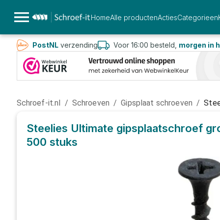
Home
Alle producten
Acties
Categorieen
PostNL
verzending
Voor 16:00 besteld,
morgen in h
Schroef-it.nl
/
Schroeven
/
Gipsplaat schroeven
/
Stee
Steelies Ultimate gipsplaatschroef g
500 stuks