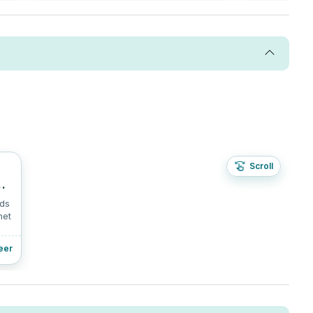
Scroll
9
en
uds
het
eer