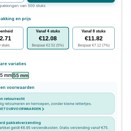
rpakkingen van 500 stuks
akking en prijs
eenheid
Vanaf
4
stuks
Vanaf
8
stuks
2.71
€
12.08
€
11.82
0
stuks
Bespaar €
2.52
(
5
%)
Bespaar €
7.12
(
7
%)
are variaties
35 mm
55 mm
 en voorwaarden
n retourrecht
g retourneren en herroepen, zonder kleine lettertjes.
 RETOURVOORWAARDEN
ard pakketverzending
artikel geldt €
6.95
verzendkosten. Gratis verzending vanaf €
75
.