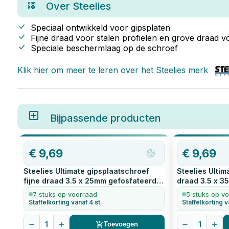
Over
Steelies
Speciaal ontwikkeld voor gipsplaten
Fijne draad voor stalen profielen en grove draad v
Speciale beschermlaag op de schroef
Klik hier om meer te leren over het
Steelies
merk
Bijpassende producten
€
9,69
€
9,69
Steelies Ultimate gipsplaatschroef
Steelies Ultim
fijne draad 3.5 x 25mm gefosfateerd
draad 3.5 x 3
1000
stuks
stuks
7 stuks op voorraad
5 stuks op v
Staffelkorting vanaf 4 st.
Staffelkorting v
1
1
Toevoegen