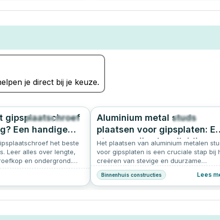
elpen je direct bij je keuze.
 gipsplaatschroef
Aluminium metal studs
1221
4.9
263
4.
ig? Een handige
plaatsen voor gipsplaten: E
stapsgewijze handleiding
ipsplaatschroef het beste
Het plaatsen van aluminium metalen st
s. Leer alles over lengte,
voor gipsplaten is een cruciale stap bij 
roefkop en ondergrond.
creëren van stevige en duurzame
n Schroef-it!
binnenmuren en plafonds. Het proces
Lees m
Binnenhuis constructies
vereist precisie en zorgvuldige planning
om ervoor te zorgen dat de constructie
solide en veilig is.