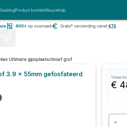
Klusblog
Product bundels
Keuzehulp
uis
400+
op voorraad
Gratis* verzending vanaf
€
75
lies Ultimate gipsplaatschroef grof
rof 3.9 x 55mm gefosfateerd
Totaal inc
€
4
-