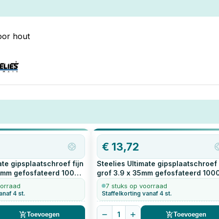
oor hout
€
13,72
ate gipsplaatschroef fijn
Steelies Ultimate gipsplaatschroef
5mm gefosfateerd
1000
grof 3.9 x 35mm gefosfateerd
100
stuks
oorraad
7 stuks op voorraad
anaf 4 st.
Staffelkorting vanaf 4 st.
1
Toevoegen
Toevoegen