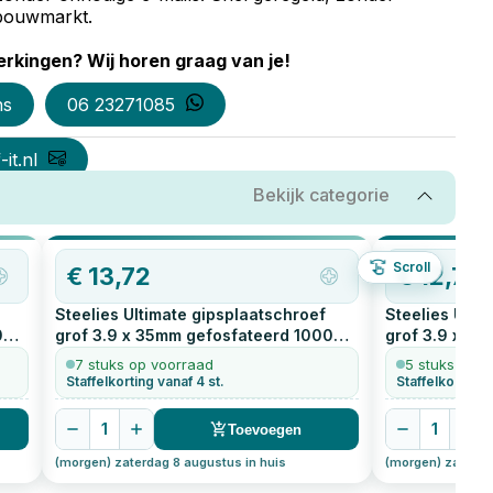
e bouwmarkt.
rkingen? Wij horen graag van je!
ns
06 23271085
it.nl
Bekijk categorie
Scroll
€
13,72
€
12,71
Steelies Ultimate gipsplaatschroef
Steelies Ulti
0
grof 3.9 x 35mm gefosfateerd
1000
grof 3.9 x 5
stuks
stuks
7 stuks op voorraad
5 stuks op v
Staffelkorting vanaf 4 st.
Staffelkorting 
1
1
Toevoegen
(morgen) zaterdag 8 augustus in huis
(morgen) zaterda