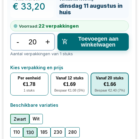
€
33,20
dinsdag 11 augustus in
huis
22
verpakkingen
Voorraad:
Toevoegen aan
-
+
winkelwagen
Aantal verpakkingen van 1 stuks
Kies verpakking en prijs
Per eenheid
Vanaf
12
stuks
Vanaf
20
stuks
€
1.78
€
1.69
€
1.66
1
stuks
Bespaar €
1.08
(
5
%)
Bespaar €
2.40
(
7
%)
Beschikbare variaties
Wit
Zwart
110
185
230
280
130