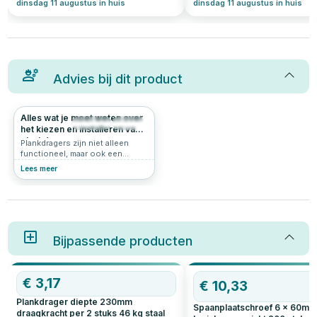
dinsdag 11 augustus in huis
dinsdag 11 augustus in huis
Advies bij dit product
Alles wat je moet weten over
2022
5.0
het kiezen en installeren van
plankdragers
Plankdragers zijn niet alleen
functioneel, maar ook een
stijlvolle toevoeging aan je
Lees meer
interieur. Of je nu extra
opbergruimte wilt creëren of
een decoratief accent wilt
toevoegen, de juiste
plankdragers maken het verschil.
In dit artikel bespreken we
hoeveel plankdragers je nodig
Bijpassende producten
hebt, hoe diep ze moeten zijn,
welke plankdrager schroeven je
het beste kunt gebruiken, en
€
3,17
OP=OP
meer. Ontdek handige tips voor
€
10,33
het kiezen en installeren van
Plankdrager diepte 230mm
plankdragers, inclusief zwarte
Spaanplaatschroef 6 x 60m
draagkracht per 2 stuks 46 kg staal
plankdragers en hun