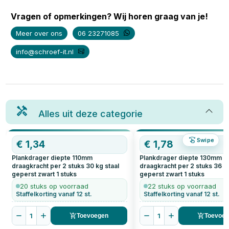
Vragen of opmerkingen? Wij horen graag van je!
Meer over ons
06 23271085
info@schroef-it.nl
Alles uit deze categorie
Swipe
€
1,34
€
1,78
Plankdrager diepte 110mm
Plankdrager diepte 130mm
draagkracht per 2 stuks 30 kg staal
draagkracht per 2 stuks 36 kg
geperst zwart
1
stuks
geperst zwart
1
stuks
20 stuks op voorraad
22 stuks op voorraad
Staffelkorting vanaf 12 st.
Staffelkorting vanaf 12 st.
1
1
Toevoegen
Toevoe