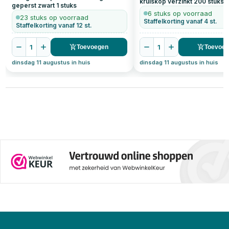
kruiskop verzinkt
200
stuks
gewichtscapaciteit.
geperst zwart
1
stuks
6 stuks op voorraad
23 stuks op voorraad
Staffelkorting vanaf 4 st.
Staffelkorting vanaf 12 st.
1
1
Toevoegen
Toevoe
dinsdag 11 augustus in huis
dinsdag 11 augustus in huis