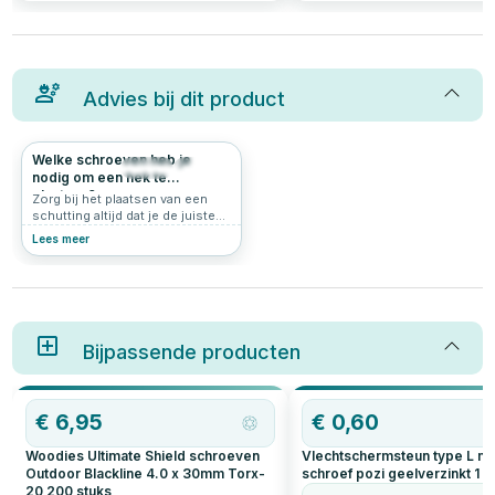
Advies bij dit product
Welke schroeven heb je
391
4.8
nodig om een hek te
plaatsen?
Zorg bij het plaatsen van een
schutting altijd dat je de juiste
materialen in huis hebt. Zo ben
Lees meer
je gereed voor de zomer en kom
je de stormen ook door. Lees
hier alles over wat je nodig hebt
om een hek te plaatsen.
Bijpassende producten
€
6,95
€
0,60
Woodies Ultimate Shield schroeven
Vlechtschermsteun type L m
Outdoor Blackline 4.0 x 30mm Torx-
schroef pozi geelverzinkt
1
s
20
200
stuks