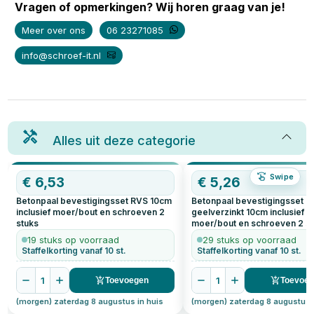
Vragen of opmerkingen? Wij horen graag van je!
Meer over ons
06 23271085
info@schroef-it.nl
Alles uit deze categorie
Swipe
€
6,53
€
5,26
Betonpaal bevestigingsset RVS 10cm
Betonpaal bevestigingsset
inclusief moer/bout en schroeven
2
geelverzinkt 10cm inclusief
stuks
moer/bout en schroeven
2
st
19 stuks op voorraad
29 stuks op voorraad
Staffelkorting vanaf 10 st.
Staffelkorting vanaf 10 st.
1
1
Toevoegen
Toevoe
(morgen) zaterdag 8 augustus in huis
(morgen) zaterdag 8 augustus 