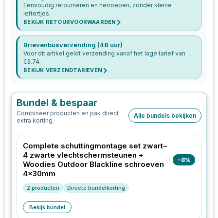
Eenvoudig retourneren en herroepen, zonder kleine
lettertjes.
BEKIJK RETOURVOORWAARDEN
Brievenbusverzending (48 uur)
Voor dit artikel geldt verzending vanaf het lage tarief van
€
3.74
.
BEKIJK VERZENDTARIEVEN
Bundel & bespaar
Combineer producten en pak direct
Alle bundels bekijken
extra korting.
Complete schuttingmontage set zwart–
4 zwarte vlechtschermsteunen +
−
8
%
Woodies Outdoor Blackline schroeven
4x30mm
2
producten
Directe bundelkorting
Bekijk bundel