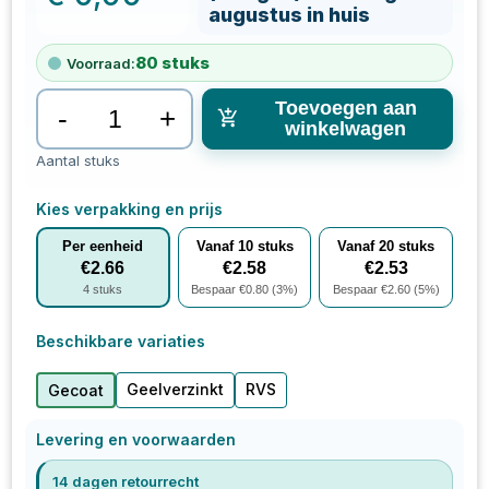
augustus in huis
80
stuks
Voorraad:
Toevoegen aan
-
+
winkelwagen
Aantal stuks
Kies verpakking en prijs
Per eenheid
Vanaf
10
stuks
Vanaf
20
stuks
€
2.66
€
2.58
€
2.53
4
stuks
Bespaar €
0.80
(
3
%)
Bespaar €
2.60
(
5
%)
Beschikbare variaties
Geelverzinkt
RVS
Gecoat
Levering en voorwaarden
14 dagen retourrecht