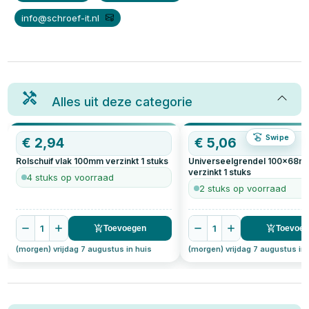
info@schroef-it.nl
Alles uit deze categorie
Swipe
€
2,94
€
5,06
Rolschuif vlak 100mm verzinkt
1
stuks
Universeelgrendel 100x68
verzinkt
1
stuks
4 stuks op voorraad
2 stuks op voorraad
1
1
Toevoegen
Toevoe
(morgen) vrijdag 7 augustus in huis
(morgen) vrijdag 7 augustus in 