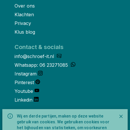
Over ons
Klachten
Privacy
Klus blog
Contact & socials
info@schroef-it.nl
Whatsapp: 06 23271085
Instagram
Pinterest
Youtube
Linkedin
Over ons
Wij en derde partijen, maken op deze website
gebruik van cookies. We gebruiken cookies voor
Schroef-it is een handelsnaam van
het bijhouden van statistieken, om voorkeuren