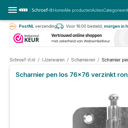
Home
Alle producten
Acties
Categorieen
PostNL
verzending
Voor 16:00 besteld,
morgen in h
Schroef-it.nl
/
IJzerwaren
/
Scharnieren
/
Scharnier pe
Scharnier pen los 76x76 verzinkt ro