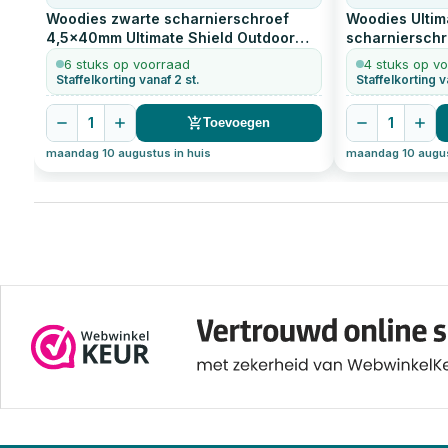
Woodies zwarte scharnierschroef
Woodies Ultim
4,5x40mm Ultimate Shield Outdoor
scharniersch
Blackline Torx-20
200
stuks
200
stuks
6 stuks op voorraad
4 stuks op v
Staffelkorting vanaf 2 st.
Staffelkorting v
1
1
Toevoegen
maandag 10 augustus in huis
maandag 10 augus