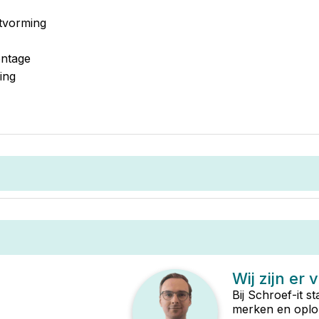
stvorming
ontage
ing
Wij zijn er 
Bij Schroef-it s
merken en oplop