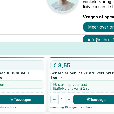
winkelervaring 
tijdverlies in d
Vragen of opme
Meer over o
info@schroef-
€
3,55
aar 300x40x4.0
Scharnier pen los 76x76 verzinkt 
s
1
stuks
oorraad
8 stuks op voorraad
Staffelkorting vanaf 2 st.
1
Toevoegen
Toevoegen
tus in huis
maandag 10 augustus in huis