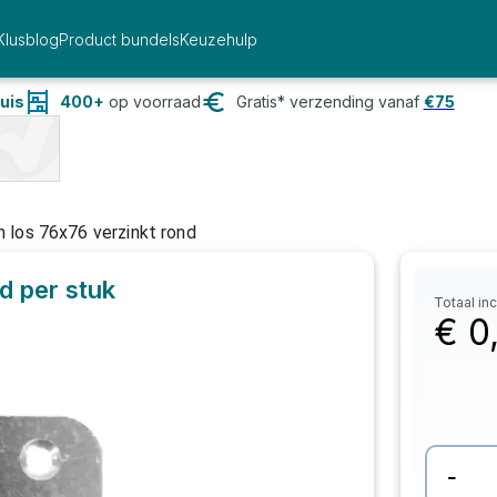
Klusblog
Product bundels
Keuzehulp
uis
400+
op voorraad
Gratis* verzending vanaf
€
75
n los 76x76 verzinkt rond
nd
per stuk
Totaal inc
€
0
-