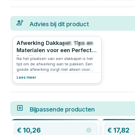
Advies bij dit product
Afwerking Dakkapel: Tips en
562
4.8
Materialen voor een Perfect
Resultaat
Na het plaatsen van een dakkapel is het
tijd om de afwerking aan te pakken. Een
goede afwerking zorgt niet alleen voor
een nette uitstraling, maar verhoogt ook
Lees meer
de duurzaamheid en isolatiewaarde van je
woning. In dit stappenplan nemen we je
mee door de belangrijkste
werkzaamheden om jouw dakkapel
professioneel af te werken.
Bijpassende producten
€
10,26
€
17,82