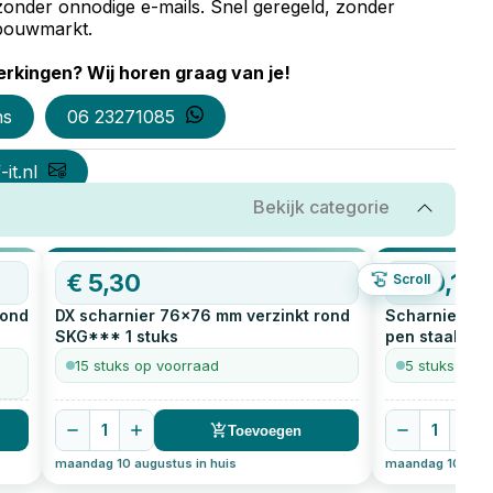
zonder onnodige e-mails. Snel geregeld, zonder
e bouwmarkt.
rkingen? Wij horen graag van je!
ns
06 23271085
it.nl
Bekijk categorie
€
5,30
€
10,14
Scroll
rond
DX scharnier 76x76 mm verzinkt rond
Scharnier 76
SKG***
1
stuks
pen staal
1
st
15 stuks op voorraad
5 stuks op v
1
1
Toevoegen
maandag 10 augustus in huis
maandag 10 augus