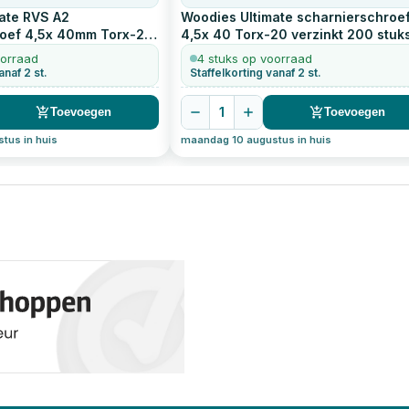
ate RVS A2
Woodies Ultimate scharnierschroe
roef 4,5x 40mm Torx-20
4,5x 40 Torx-20 verzinkt
200
stuk
oorraad
4 stuks op voorraad
anaf 2 st.
Staffelkorting vanaf 2 st.
1
Toevoegen
Toevoegen
tus in huis
maandag 10 augustus in huis