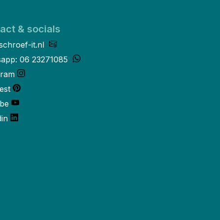
act & socials
schroef-it.nl
app: 06 23271085
gram
est
be
din