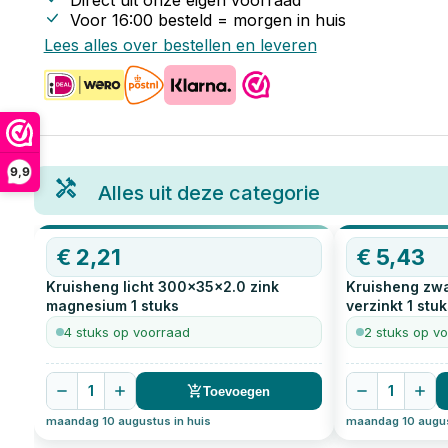
Direct uit onze eigen voorraad
Voor 16:00 besteld = morgen in huis
Lees alles over bestellen en leveren
9,9
Alles uit deze categorie
€
2,21
€
5,43
Kruisheng licht 300x35x2.0 zink
Kruisheng zw
magnesium
1
stuks
verzinkt
1
stuk
4 stuks op voorraad
2 stuks op v
1
1
Toevoegen
maandag 10 augustus in huis
maandag 10 augus